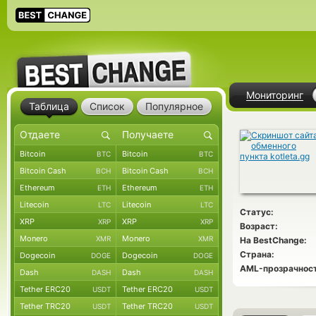
Мониторинг
Таблица
Список
Популярное
Bitcoin
Bitcoin
BTC
BTC
Bitcoin Cash
Bitcoin Cash
BCH
BCH
Ethereum
Ethereum
ETH
ETH
Litecoin
Litecoin
LTC
LTC
Статус:
XRP
XRP
XRP
XRP
Возраст:
Monero
Monero
XMR
XMR
На BestChange:
Страна:
Dogecoin
Dogecoin
DOGE
DOGE
AML-прозрачност
Dash
Dash
DASH
DASH
Tether ERC20
Tether ERC20
USDT
USDT
Tether TRC20
Tether TRC20
USDT
USDT