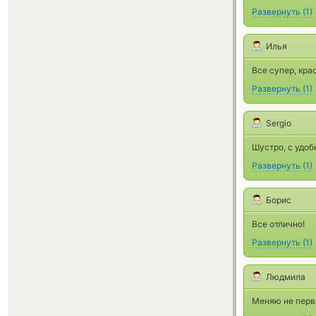
Развернуть
(
1
)
Илья
Все супер, кра
Развернуть
(
1
)
Sergio
Шустро, с удобн
Развернуть
(
1
)
Борис
Все отлично!
Развернуть
(
1
)
Людмила
Меняю не перв