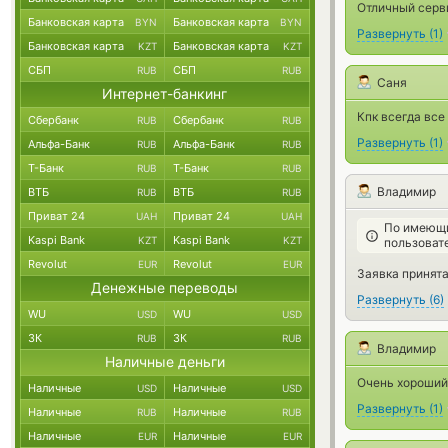
Отличный серви
Банковская карта
Банковская карта
BYN
BYN
Развернуть
(
1
)
Банковская карта
Банковская карта
KZT
KZT
СБП
СБП
RUB
RUB
Саня
Интернет-банкинг
Кпк всегда все
Сбербанк
Сбербанк
RUB
RUB
Развернуть
(
1
)
Альфа-Банк
Альфа-Банк
RUB
RUB
Т-Банк
Т-Банк
RUB
RUB
Владимир
ВТБ
ВТБ
RUB
RUB
Приват 24
Приват 24
UAH
UAH
По имеющи
Kaspi Bank
Kaspi Bank
KZT
KZT
пользоват
Revolut
Revolut
EUR
EUR
Заявка принята 
Денежные переводы
Развернуть
(
6
)
WU
WU
USD
USD
ЗК
ЗК
RUB
RUB
Владимир
Наличные деньги
Очень хороший
Наличные
Наличные
USD
USD
Развернуть
(
1
)
Наличные
Наличные
RUB
RUB
Наличные
Наличные
EUR
EUR