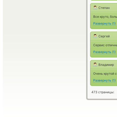
Степан
Все круто, бол
Развернуть
(
1
)
Сергей
Сервис отличны
Развернуть
(
1
)
Владимир
Очень крутой с
Развернуть
(
1
)
473 страницы: