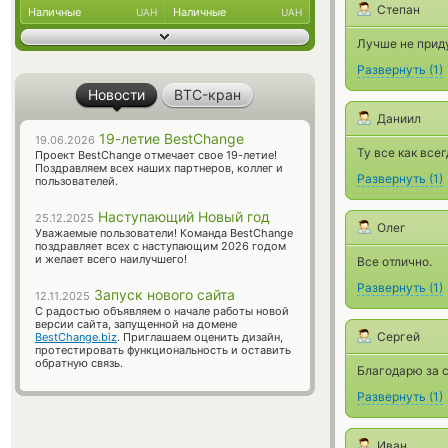
Степан
Наличные
Наличные
UAH
UAH
Лучше не прид
Развернуть
(
1
)
Новости
BTC-кран
Даниил
19-летие BestChange
19.06.2026
Ту все как все
Проект BestChange отмечает свое 19-летие!
Поздравляем всех наших партнеров, коллег и
Развернуть
(
1
)
пользователей.
Наступающий Новый год
25.12.2025
Олег
Уважаемые пользователи! Команда BestChange
поздравляет всех с наступающим 2026 годом
и желает всего наилучшего!
Все отлично.
Развернуть
(
1
)
Запуск нового сайта
12.11.2025
С радостью объявляем о начале работы новой
версии сайта, запущенной на домене
Сергей
BestChange.biz
. Приглашаем оценить дизайн,
протестировать функциональность и оставить
обратную связь.
Благодарю за с
Развернуть
(
1
)
Иван