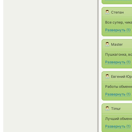
Степан
Все супер, чик
Развернуть
(
1
)
Master
Пушкагонка, в
Развернуть
(
1
)
Евгений Юр
Работы обменни
Развернуть
(
1
)
Timur
Лучший обменн
Развернуть
(
1
)