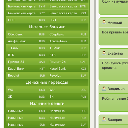
Один из лучших
Банковская карта
Банковская карта
BYN
BYN
Банковская карта
Банковская карта
KZT
KZT
СБП
СБП
RUB
RUB
Николай
Интернет-банкинг
Все пришло во
Сбербанк
Сбербанк
RUB
RUB
Альфа-Банк
Альфа-Банк
RUB
RUB
Т-Банк
Т-Банк
RUB
RUB
Ekaterina
ВТБ
ВТБ
RUB
RUB
Приват 24
Приват 24
UAH
UAH
Пользуюсь уже
средств.
Kaspi Bank
Kaspi Bank
KZT
KZT
Revolut
Revolut
EUR
EUR
Денежные переводы
Владимир
WU
WU
USD
USD
ЗК
ЗК
RUB
RUB
Ребята четкие 
Наличные деньги
Наличные
Наличные
USD
USD
Наличные
Наличные
RUB
RUB
Валерия
Наличные
Наличные
EUR
EUR