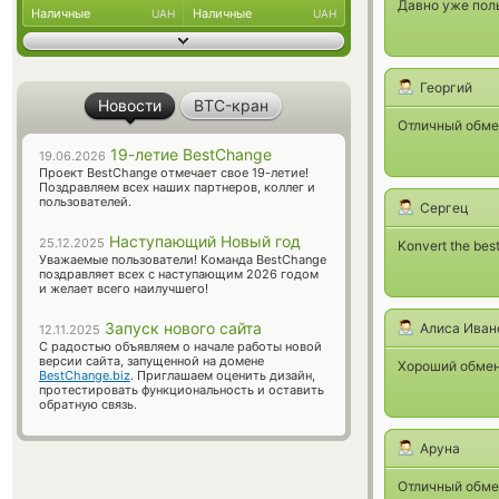
Давно уже поль
Наличные
Наличные
UAH
UAH
Георгий
Новости
BTC-кран
Отличный обмен
19-летие BestChange
19.06.2026
Проект BestChange отмечает свое 19-летие!
Поздравляем всех наших партнеров, коллег и
пользователей.
Сергец
Наступающий Новый год
25.12.2025
Konvert the best
Уважаемые пользователи! Команда BestChange
поздравляет всех с наступающим 2026 годом
и желает всего наилучшего!
Запуск нового сайта
Алиса Иван
12.11.2025
С радостью объявляем о начале работы новой
версии сайта, запущенной на домене
Хороший обменн
BestChange.biz
. Приглашаем оценить дизайн,
протестировать функциональность и оставить
обратную связь.
Аруна
Отличный обме