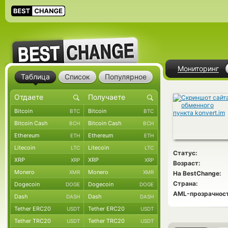
Мониторинг
Таблица
Список
Популярное
Bitcoin
Bitcoin
BTC
BTC
Bitcoin Cash
Bitcoin Cash
BCH
BCH
Ethereum
Ethereum
ETH
ETH
Litecoin
Litecoin
LTC
LTC
Статус:
XRP
XRP
XRP
XRP
Возраст:
Monero
Monero
XMR
XMR
На BestChange:
Страна:
Dogecoin
Dogecoin
DOGE
DOGE
AML-прозрачност
Dash
Dash
DASH
DASH
Tether ERC20
Tether ERC20
USDT
USDT
Tether TRC20
Tether TRC20
USDT
USDT