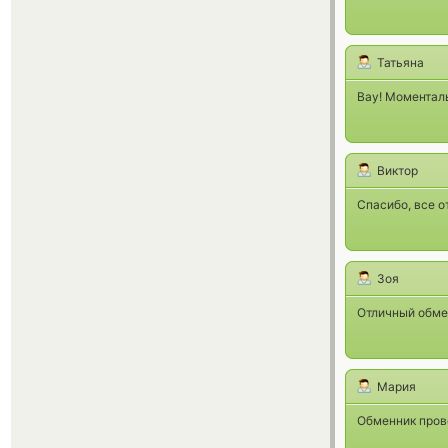
Татьяна
Вау! Моментал
Виктор
Спасибо, все о
Зоя
Отличный обме
Мария
Обменник прове