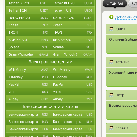
Отзывы
Ст
Tether BEP20
Tether BEP20
USDT
USDT
Tether TON
Tether TON
USDT
USDT
Добавить о
USDC ERC20
USDC ERC20
USDC
USDC
Zcash
Zcash
ZEC
ZEC
Юлия
TRON
TRON
TRX
TRX
Отличный обме
BNB BEP20
BNB BEP20
BNB
BNB
Solana
Solana
SOL
SOL
Gram (Toncoin)
Gram (Toncoin)
GRAM
GRAM
Электронные деньги
Татьяна
WebMoney
WebMoney
WMZ
WMZ
Хороший, мне н
ЮMoney
ЮMoney
RUB
RUB
PayPal
PayPal
USD
USD
Volet
Volet
USD
USD
Петр
Alipay
Alipay
CNY
CNY
Воспользовался
Банковские счета и карты
Банковская карта
Банковская карта
USD
USD
Банковская карта
Банковская карта
RUB
RUB
Ксения
Банковская карта
Банковская карта
EUR
EUR
Банковская карта
Банковская карта
UAH
UAH