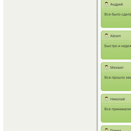
Андрей
Все было сдел
Abram
Быстро и наде
Михаил
Все прошло зам
Николай
Все принимали
Павел