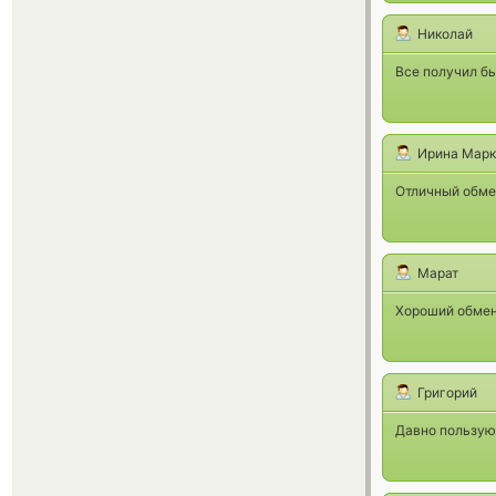
Николай
Все получил б
Ирина Марк
Отличный обмен
Марат
Хороший обмен
Григорий
Давно пользую