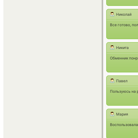
Николай
Все готово, по
Никита
Обменник понр
Павел
Пользуюсь на 
Мария
Воспользовала