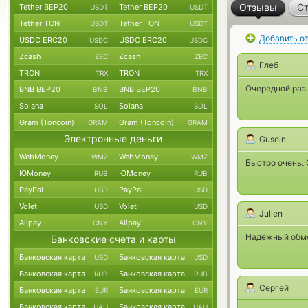
Отзывы
Ст
Tether BEP20
Tether BEP20
USDT
USDT
Tether TON
Tether TON
USDT
USDT
Добавить о
USDC ERC20
USDC ERC20
USDC
USDC
Zcash
Zcash
ZEC
ZEC
Глеб
TRON
TRON
TRX
TRX
Очередной раз
BNB BEP20
BNB BEP20
BNB
BNB
Solana
Solana
SOL
SOL
Gram (Toncoin)
Gram (Toncoin)
GRAM
GRAM
Электронные деньги
Gusein
WebMoney
WebMoney
WMZ
WMZ
Быстро очень. 
ЮMoney
ЮMoney
RUB
RUB
PayPal
PayPal
USD
USD
Volet
Volet
USD
USD
Julien
Alipay
Alipay
CNY
CNY
Надёжный обме
Банковские счета и карты
Банковская карта
Банковская карта
USD
USD
Банковская карта
Банковская карта
RUB
RUB
Сергей
Банковская карта
Банковская карта
EUR
EUR
Банковская карта
Банковская карта
UAH
UAH