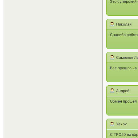
Это суперский
Николай
Спасибо ребята
Самелюк Ле
Все прошло на 
Андрей
Обмен прошел 
Yakov
С TRC20 на ка