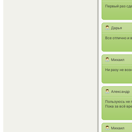
Первый раз сде
Дарья
Все отлично и 
Михаил
Ни разу не воз
Александр
Пользуюсь не п
Пока за всё вр
Михаил