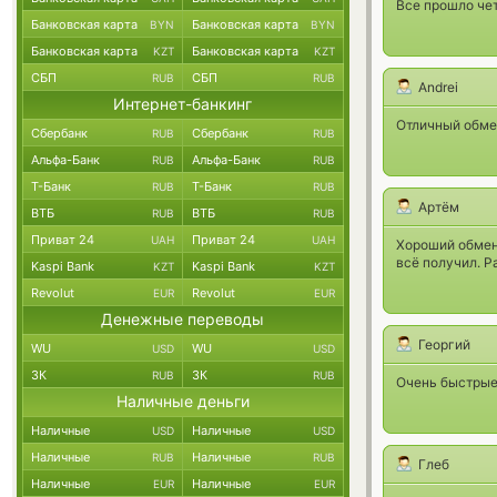
Все прошло чет
Банковская карта
Банковская карта
BYN
BYN
Банковская карта
Банковская карта
KZT
KZT
СБП
СБП
RUB
RUB
Andrei
Интернет-банкинг
Отличный обмен
Сбербанк
Сбербанк
RUB
RUB
Альфа-Банк
Альфа-Банк
RUB
RUB
Т-Банк
Т-Банк
RUB
RUB
Артём
ВТБ
ВТБ
RUB
RUB
Приват 24
Приват 24
UAH
UAH
Хороший обменн
всё получил. Р
Kaspi Bank
Kaspi Bank
KZT
KZT
Revolut
Revolut
EUR
EUR
Денежные переводы
Георгий
WU
WU
USD
USD
ЗК
ЗК
RUB
RUB
Очень быстрые 
Наличные деньги
Наличные
Наличные
USD
USD
Наличные
Наличные
RUB
RUB
Глеб
Наличные
Наличные
EUR
EUR