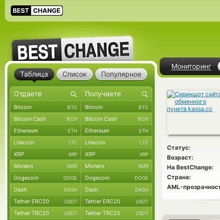
Мониторинг
Таблица
Список
Популярное
Bitcoin
Bitcoin
BTC
BTC
Bitcoin Cash
Bitcoin Cash
BCH
BCH
Ethereum
Ethereum
ETH
ETH
Litecoin
Litecoin
LTC
LTC
Статус:
XRP
XRP
XRP
XRP
Возраст:
Monero
Monero
XMR
XMR
На BestChange:
Страна:
Dogecoin
Dogecoin
DOGE
DOGE
AML-прозрачност
Dash
Dash
DASH
DASH
Tether ERC20
Tether ERC20
USDT
USDT
Tether TRC20
Tether TRC20
USDT
USDT