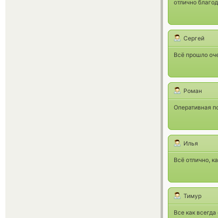
отлично благод
Сергей
Всё прошло оче
Роман
Оперативная п
Илья
Всё отлично, к
Тимур
Все как всегда