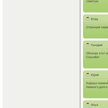
советую.
Влад
Отличный серви
Генадий
Обожаю этот о
Спасибо!
Юрий
Хорошо поменя
Немного долго 
Илья