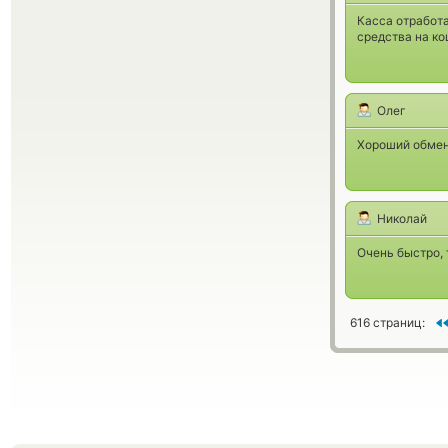
Касса отработа
средства на ко
Олег
Хороший обменн
Николай
Очень быстро,
616 страниц: