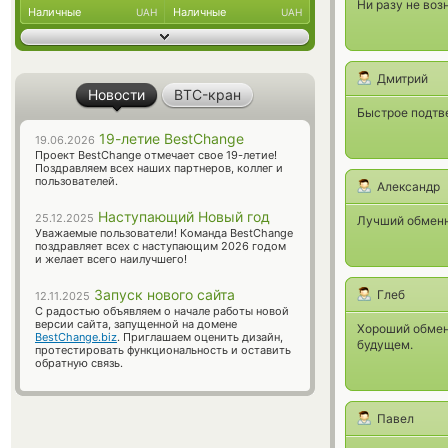
Ни разу не воз
Наличные
Наличные
UAH
UAH
Дмитрий
Новости
BTC-кран
Быстрое подтв
19-летие BestChange
19.06.2026
Проект BestChange отмечает свое 19-летие!
Поздравляем всех наших партнеров, коллег и
пользователей.
Александр
Наступающий Новый год
25.12.2025
Лучший обменни
Уважаемые пользователи! Команда BestChange
поздравляет всех с наступающим 2026 годом
и желает всего наилучшего!
Запуск нового сайта
Глеб
12.11.2025
С радостью объявляем о начале работы новой
версии сайта, запущенной на домене
Хороший обмен
BestChange.biz
. Приглашаем оценить дизайн,
будущем.
протестировать функциональность и оставить
обратную связь.
Павел