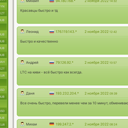
Михаил
94.180.168.*
2 ноября 2022
14:32
BYN
Красавцы быстро и тд
KZT
RUB
Леонид
176.119.143.*
2 ноября 2022
12:42
RUB
Быстро и качественно
RUB
RUB
RUB
UAH
Андрей
79.126.92.*
2 ноября 2022
10:57
KZT
LTC на киви - всё быстро как всегда.
EUR
USD
Даня
193.232.204.*
2 ноября 2022
09:39
RUB
Все очень быстро, перевели менее чем за 10 минут, обмениваю 
USD
RUB
Михаи
199.247.2.*
2 ноября 2022
08:24
EUR