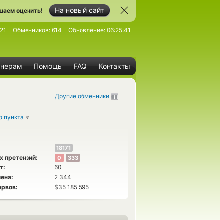
На новый сайт
шаем оценить!
21
Обменников:
614
Обновление:
06:25:41
тнерам
Помощь
FAQ
Контакты
Другие обменники
о пункта
18171
х претензий:
0
333
т:
60
ена:
2 344
ервов:
$35 185 595