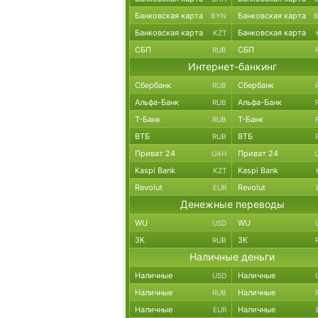
Банковская карта
Банковская карта
BYN
Банковская карта
Банковская карта
KZT
СБП
СБП
RUB
Интернет-банкинг
Сбербанк
Сбербанк
RUB
Альфа-Банк
Альфа-Банк
RUB
Т-Банк
Т-Банк
RUB
ВТБ
ВТБ
RUB
Приват 24
Приват 24
UAH
Kaspi Bank
Kaspi Bank
KZT
Revolut
Revolut
EUR
Денежные переводы
WU
WU
USD
ЗК
ЗК
RUB
Наличные деньги
Наличные
Наличные
USD
Наличные
Наличные
RUB
Наличные
Наличные
EUR