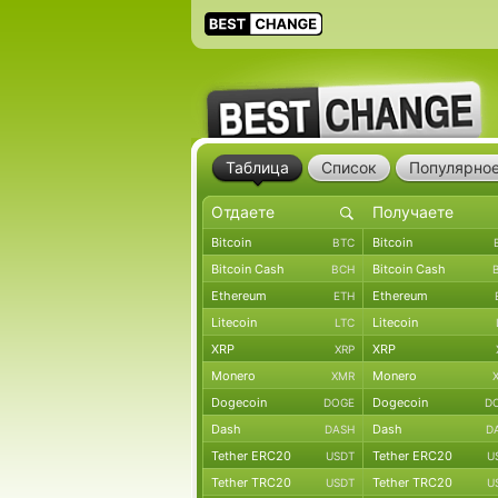
Таблица
Список
Популярно
Bitcoin
Bitcoin
BTC
Bitcoin Cash
Bitcoin Cash
BCH
Ethereum
Ethereum
ETH
Litecoin
Litecoin
LTC
XRP
XRP
XRP
Monero
Monero
XMR
Dogecoin
Dogecoin
DOGE
D
Dash
Dash
DASH
D
Tether ERC20
Tether ERC20
USDT
U
Tether TRC20
Tether TRC20
USDT
U