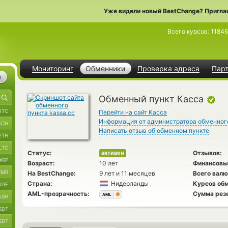
Уже видели новый BestChange? Пригла
Всего курсов:
11846
Мониторинг
Обменники
Проверка адреса
Пар
е
Обменный пункт Касса
BTC
Перейти на сайт Касса
Информация от администратора обменног
BCH
Написать отзыв об обменном пункте
ETH
LTC
Статус:
Отзывов:
активен
XRP
Возраст:
10 лет
Финансовы
XMR
На BestChange:
9 лет и 11 месяцев
Всего валю
Страна:
Нидерланды
Курсов обм
OGE
AML-прозрачность:
Сумма рез
AML
ASH
SDT
SDT