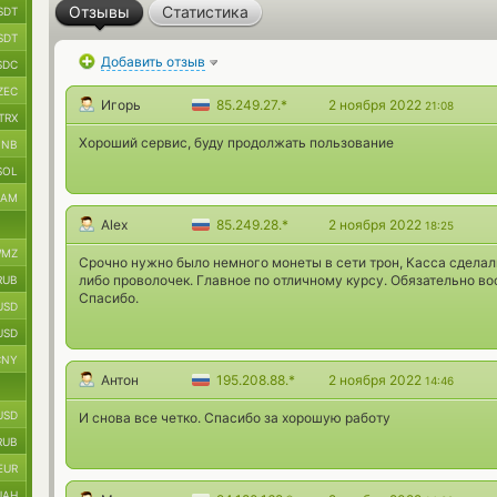
Отзывы
Статистика
SDT
SDT
Добавить отзыв
SDC
ZEC
Игорь
85.249.27.*
2 ноября 2022
21:08
TRX
Хороший сервис, буду продолжать пользование
BNB
SOL
RAM
Alex
85.249.28.*
2 ноября 2022
18:25
MZ
Срочно нужно было немного монеты в сети трон, Касса сделал
либо проволочек. Главное по отличному курсу. Обязательно в
RUB
Спасибо.
USD
USD
CNY
Антон
195.208.88.*
2 ноября 2022
14:46
USD
И снова все четко. Спасибо за хорошую работу
RUB
EUR
UAH