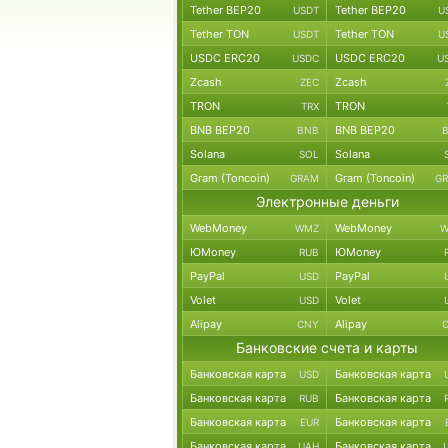
Tether BEP20
Tether BEP20
USDT
U
Tether TON
Tether TON
USDT
U
USDC ERC20
USDC ERC20
USDC
U
Zcash
Zcash
ZEC
TRON
TRON
TRX
BNB BEP20
BNB BEP20
BNB
Solana
Solana
SOL
Gram (Toncoin)
Gram (Toncoin)
GRAM
G
Электронные деньги
WebMoney
WebMoney
WMZ
W
ЮMoney
ЮMoney
RUB
PayPal
PayPal
USD
Volet
Volet
USD
Alipay
Alipay
CNY
Банковские счета и карты
Банковская карта
Банковская карта
USD
Банковская карта
Банковская карта
RUB
Банковская карта
Банковская карта
EUR
Банковская карта
Банковская карта
UAH