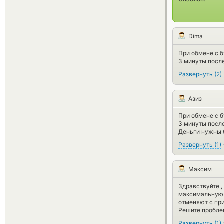
Dima
При обмене с б
3 минуты после
Развернуть
(
2
)
Азиз
При обмене с б
3 минуты после
Деньги нужны 
Развернуть
(
1
)
Максим
Здравствуйте ,
максимальную 
отменяют с при
Решите пробле
Развернуть
(
1
)