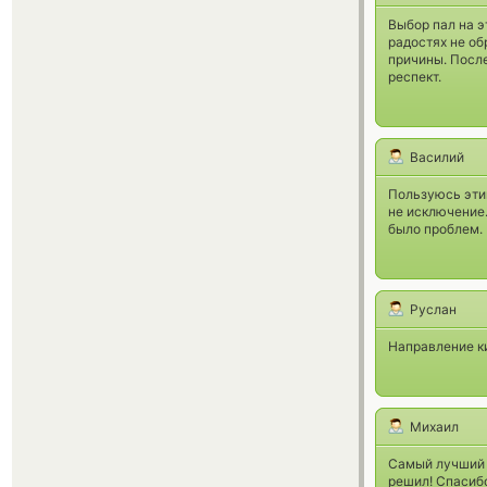
Выбор пал на э
радостях не об
причины. Посл
респект.
Василий
Пользуюсь этим
не исключение.
было проблем.
Руслан
Направление ки
Михаил
Самый лучший 
решил! Спасиб