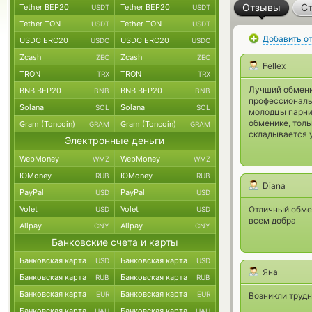
Отзывы
Ст
Tether BEP20
Tether BEP20
USDT
USDT
Tether TON
Tether TON
USDT
USDT
Добавить о
USDC ERC20
USDC ERC20
USDC
USDC
Zcash
Zcash
ZEC
ZEC
Fellex
TRON
TRON
TRX
TRX
Лучший обмени
BNB BEP20
BNB BEP20
BNB
BNB
профессиональ
Solana
Solana
SOL
SOL
молодцы парни
обменике, толь
Gram (Toncoin)
Gram (Toncoin)
GRAM
GRAM
складывается у
Электронные деньги
WebMoney
WebMoney
WMZ
WMZ
ЮMoney
ЮMoney
RUB
RUB
Diana
PayPal
PayPal
USD
USD
Volet
Volet
Отличный обме
USD
USD
всем добра
Alipay
Alipay
CNY
CNY
Банковские счета и карты
Банковская карта
Банковская карта
USD
USD
Яна
Банковская карта
Банковская карта
RUB
RUB
Банковская карта
Банковская карта
EUR
EUR
Возникли труд
Банковская карта
Банковская карта
UAH
UAH