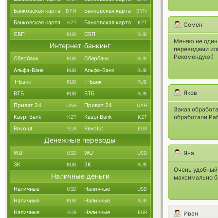
Банковская карта
Банковская карта
BYN
BYN
Банковская карта
Банковская карта
KZT
KZT
Семен
СБП
СБП
RUB
RUB
Меняю не один 
Интернет-банкинг
переводами ил
Рекомендую!)
Сбербанк
Сбербанк
RUB
RUB
Альфа-Банк
Альфа-Банк
RUB
RUB
Т-Банк
Т-Банк
RUB
RUB
Яков
ВТБ
ВТБ
RUB
RUB
Приват 24
Приват 24
UAH
UAH
Заказ обработа
Kaspi Bank
Kaspi Bank
обработали.Ра
KZT
KZT
Revolut
Revolut
EUR
EUR
Денежные переводы
WU
WU
Яна
USD
USD
ЗК
ЗК
RUB
RUB
Очень удобный 
Наличные деньги
максимально б
Наличные
Наличные
USD
USD
Наличные
Наличные
RUB
RUB
Наличные
Наличные
EUR
EUR
Иван