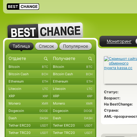
Мониторинг
Таблица
Список
Популярное
Bitcoin
Bitcoin
BTC
BTC
Bitcoin Cash
Bitcoin Cash
BCH
BCH
Ethereum
Ethereum
ETH
ETH
Litecoin
Litecoin
LTC
LTC
Статус:
XRP
XRP
XRP
XRP
Возраст:
Monero
Monero
XMR
XMR
На BestChange:
Страна:
Dogecoin
Dogecoin
DOGE
DOGE
AML-прозрачност
Dash
Dash
DASH
DASH
Tether ERC20
Tether ERC20
USDT
USDT
Tether TRC20
Tether TRC20
USDT
USDT