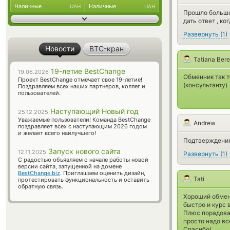
Наличные
Наличные
UAH
UAH
Прошло больше 
дать ответ , к
Развернуть
(
1
)
Новости
BTC-кран
Tatiana Ber
19-летие BestChange
19.06.2026
Обменник так т
Проект BestChange отмечает свое 19-летие!
(консультанту)
Поздравляем всех наших партнеров, коллег и
пользователей.
Наступающий Новый год
25.12.2025
Уважаемые пользователи! Команда BestChange
Andrew
поздравляет всех с наступающим 2026 годом
и желает всего наилучшего!
Подтверждения 
Запуск нового сайта
12.11.2025
Развернуть
(
1
)
С радостью объявляем о начале работы новой
версии сайта, запущенной на домене
BestChange.biz
. Приглашаем оценить дизайн,
Tati
протестировать функциональность и оставить
обратную связь.
Хороший обменн
быстро и курс 
Плюс порадовал
просто надо вс
Спасибо!