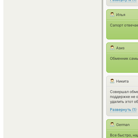
Илья
Сапорт отвечае
Азиз
Обменник самы
Никита
Совершал обмен
поддержке не 
удалить этот о
Развернуть
(
1
)
German
Все быстро, н