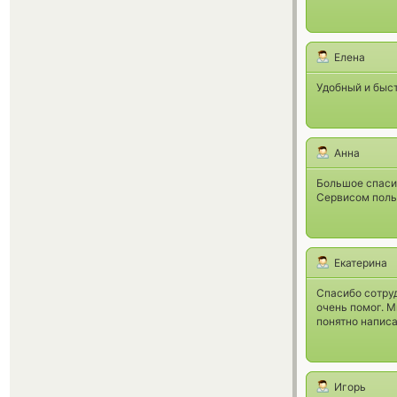
Елена
Удобный и быс
Анна
Большое спаси
Сервисом поль
Екатерина
Спасибо сотруд
очень помог. М
понятно написа
Игорь