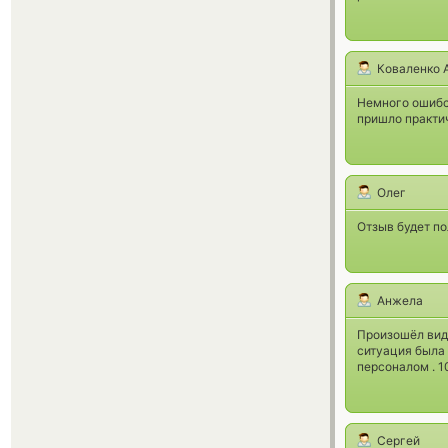
Коваленко 
Немного ошибс
пришло практич
Олег
Отзыв будет по
Анжела
Произошёл види
ситуация была 
персоналом . 1
Сергей