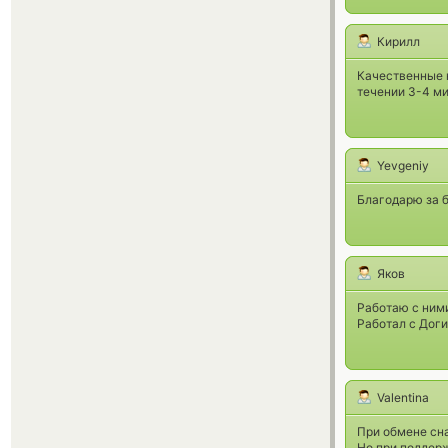
Кирилл
Качественные к
течении 3-4 ми
Yevgeniy
Благодарю за 
Яков
Работаю с ними
Работал с Дог
Valentina
При обмене сна
Но при поддерж