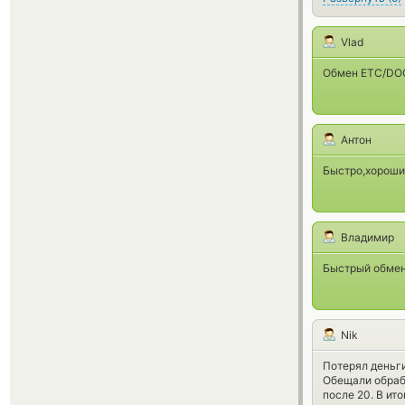
Vlad
Обмен ETC/DOG
Антон
Быстро,хороши
Владимир
Быстрый обмен
Nik
Потерял деньги
Обещали обраб
после 20. В ит