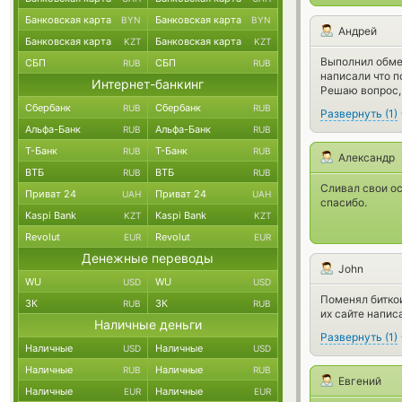
Банковская карта
Банковская карта
BYN
BYN
Андрей
Банковская карта
Банковская карта
KZT
KZT
Выполнил обмен
СБП
СБП
RUB
RUB
написали что п
Интернет-банкинг
Решаю вопрос, 
Сбербанк
Сбербанк
RUB
RUB
Развернуть
(
1
)
Альфа-Банк
Альфа-Банк
RUB
RUB
Т-Банк
Т-Банк
RUB
RUB
Александр
ВТБ
ВТБ
RUB
RUB
Сливал свои ос
Приват 24
Приват 24
UAH
UAH
спасибо.
Kaspi Bank
Kaspi Bank
KZT
KZT
Revolut
Revolut
EUR
EUR
Денежные переводы
John
WU
WU
USD
USD
Поменял биткои
ЗК
ЗК
RUB
RUB
их сайте напис
Наличные деньги
Развернуть
(
1
)
Наличные
Наличные
USD
USD
Наличные
Наличные
RUB
RUB
Евгений
Наличные
Наличные
EUR
EUR