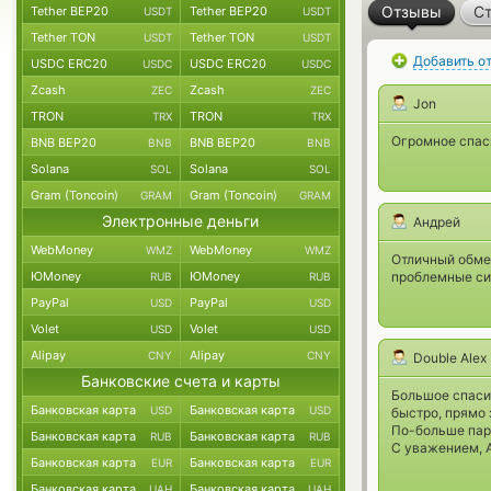
Отзывы
Ст
Tether BEP20
Tether BEP20
USDT
USDT
Tether TON
Tether TON
USDT
USDT
Добавить о
USDC ERC20
USDC ERC20
USDC
USDC
Zcash
Zcash
ZEC
ZEC
Jon
TRON
TRON
TRX
TRX
Огромное спаси
BNB BEP20
BNB BEP20
BNB
BNB
Solana
Solana
SOL
SOL
Gram (Toncoin)
Gram (Toncoin)
GRAM
GRAM
Электронные деньги
Андрей
WebMoney
WebMoney
WMZ
WMZ
Отличный обмен
ЮMoney
ЮMoney
проблемные си
RUB
RUB
PayPal
PayPal
USD
USD
Volet
Volet
USD
USD
Alipay
Alipay
CNY
CNY
Double Alex
Банковские счета и карты
Большое спаси
Банковская карта
Банковская карта
USD
USD
быстро, прямо 
По-больше парт
Банковская карта
Банковская карта
RUB
RUB
С уважением, 
Банковская карта
Банковская карта
EUR
EUR
Банковская карта
Банковская карта
UAH
UAH