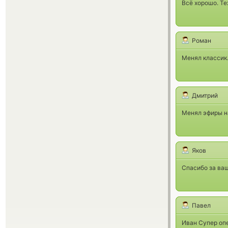
Всё хорошо. Те
Роман
Менял классик.
Дмитрий
Менял эфиры на
Яков
Спасибо за ваш
Павел
Иван Супер оп