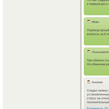
я первый раз к
Иван
Перевод прошёл
вопросы, всё п
Пользовате
При обмене сна
Но обменник ре
Аноним
Создал заявку 
установленные 
статус на откл
положительный
Развернуть
(
5
)