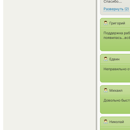
Спасибо....
Развернуть
(
2
)
Григорий
Поддержка рабо
появилась...вс
Едвин
Неправильно о
Михаил
Довольно быстр
Николай