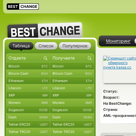
Мониторинг
Таблица
Список
Популярное
Bitcoin
Bitcoin
BTC
BTC
Bitcoin Cash
Bitcoin Cash
BCH
BCH
Ethereum
Ethereum
ETH
ETH
Litecoin
Litecoin
LTC
LTC
Статус:
XRP
XRP
XRP
XRP
Возраст:
Monero
Monero
XMR
XMR
На BestChange:
Страна:
Dogecoin
Dogecoin
DOGE
DOGE
AML-прозрачност
Dash
Dash
DASH
DASH
Tether ERC20
Tether ERC20
USDT
USDT
Tether TRC20
Tether TRC20
USDT
USDT