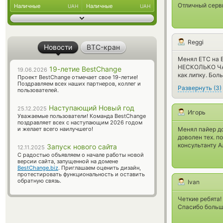
Отличный серв
Наличные
Наличные
UAH
UAH
Reggi
Новости
BTC-кран
Менял ETC на B
НЕСКОЛЬКО ЧАС
19-летие BestChange
19.06.2026
как липку. Бол
Проект BestChange отмечает свое 19-летие!
Поздравляем всех наших партнеров, коллег и
Развернуть
(
3
)
пользователей.
Наступающий Новый год
25.12.2025
Игорь
Уважаемые пользователи! Команда BestChange
поздравляет всех с наступающим 2026 годом
и желает всего наилучшего!
Менял пайер до
доволен тех. п
консультанту А
Запуск нового сайта
12.11.2025
С радостью объявляем о начале работы новой
версии сайта, запущенной на домене
BestChange.biz
. Приглашаем оценить дизайн,
протестировать функциональность и оставить
обратную связь.
Ivan
Четкие ребята! 
Спасибо большо