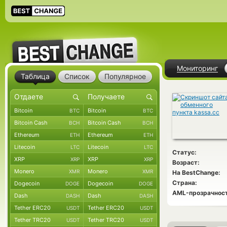
Мониторинг
Таблица
Список
Популярное
Bitcoin
Bitcoin
BTC
BTC
Bitcoin Cash
Bitcoin Cash
BCH
BCH
Ethereum
Ethereum
ETH
ETH
Litecoin
Litecoin
LTC
LTC
Статус:
XRP
XRP
XRP
XRP
Возраст:
Monero
Monero
XMR
XMR
На BestChange:
Страна:
Dogecoin
Dogecoin
DOGE
DOGE
AML-прозрачност
Dash
Dash
DASH
DASH
Tether ERC20
Tether ERC20
USDT
USDT
Tether TRC20
Tether TRC20
USDT
USDT