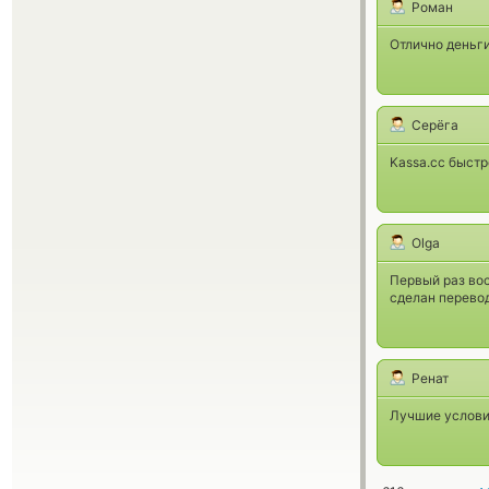
Роман
Отлично деньг
Серёга
Kassa.cc быстр
Olga
Первый раз вос
сделан перево
Ренат
Лучшие услови