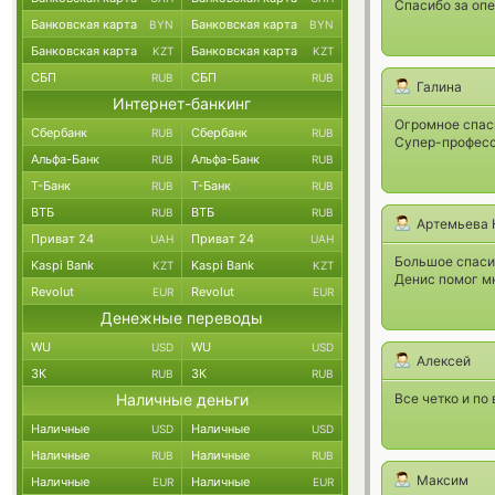
Спасибо за опе
Банковская карта
Банковская карта
BYN
BYN
Банковская карта
Банковская карта
KZT
KZT
СБП
СБП
RUB
RUB
Галина
Интернет-банкинг
Огромное спас
Сбербанк
Сбербанк
RUB
RUB
Супер-професс
Альфа-Банк
Альфа-Банк
RUB
RUB
Т-Банк
Т-Банк
RUB
RUB
ВТБ
ВТБ
RUB
RUB
Артемьева 
Приват 24
Приват 24
UAH
UAH
Большое спаси
Kaspi Bank
Kaspi Bank
KZT
KZT
Денис помог мн
Revolut
Revolut
EUR
EUR
Денежные переводы
WU
WU
USD
USD
Алексей
ЗК
ЗК
RUB
RUB
Наличные деньги
Все четко и по
Наличные
Наличные
USD
USD
Наличные
Наличные
RUB
RUB
Максим
Наличные
Наличные
EUR
EUR