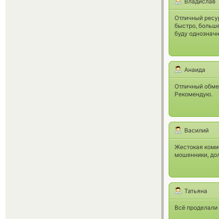
Владислав
Отличный ресур
быстро, больше
буду однознач
Анаида
Отличный обме
Рекомендую.
Василий
Жестокая комис
мошенники, до
Татьяна
Всё проделали 