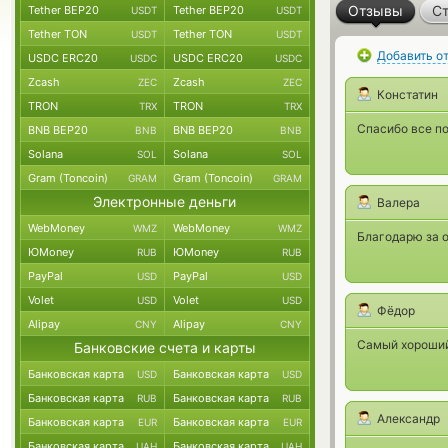
Отзывы
Ст
Tether BEP20
Tether BEP20
USDT
USDT
Tether TON
Tether TON
USDT
USDT
Добавить о
USDC ERC20
USDC ERC20
USDC
USDC
Zcash
Zcash
ZEC
ZEC
Констатин
TRON
TRON
TRX
TRX
Спасибо все по
BNB BEP20
BNB BEP20
BNB
BNB
Solana
Solana
SOL
SOL
Gram (Toncoin)
Gram (Toncoin)
GRAM
GRAM
Электронные деньги
Валера
WebMoney
WebMoney
WMZ
WMZ
Благодарю за 
ЮMoney
ЮMoney
RUB
RUB
PayPal
PayPal
USD
USD
Volet
Volet
USD
USD
Фёдор
Alipay
Alipay
CNY
CNY
Самый хороший 
Банковские счета и карты
Банковская карта
Банковская карта
USD
USD
Банковская карта
Банковская карта
RUB
RUB
Александр
Банковская карта
Банковская карта
EUR
EUR
Банковская карта
Банковская карта
UAH
UAH