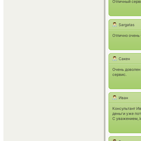
Отличный серв
Sargatas
Отлично очень 
Сакен
Очень доволен
сервис.
Иван
Консультант Ив
деньги уже пот
С уважением, 