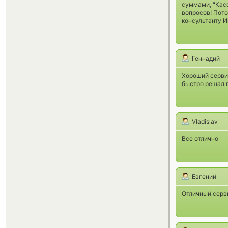
суммами, "Касс
вопросов! Пото
консультанту И
Геннадий
Хороший сервис
быстро решал в
Vladislav
Все отлично
Евгений
Отличный серви