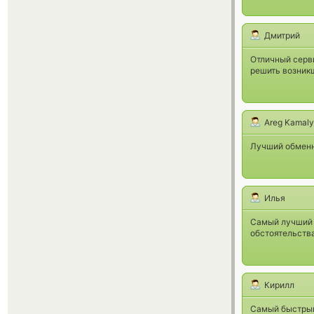
Дмитрий
Отличный серви
решить возник
Areg Kamal
Лучший обменн
Илья
Самый лучший 
обстоятельств
Кирилл
Самый быстрый