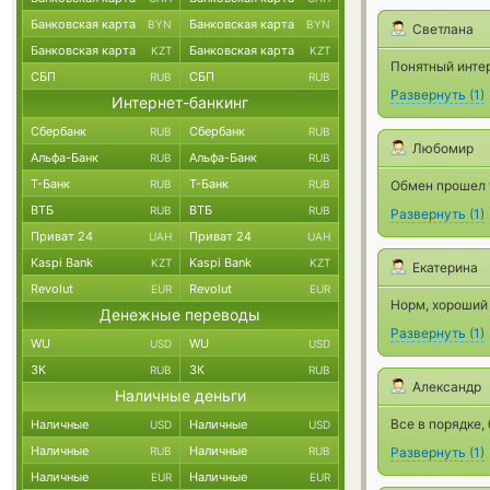
Банковская карта
Банковская карта
BYN
BYN
Светлана
Банковская карта
Банковская карта
KZT
KZT
Понятный инте
СБП
СБП
RUB
RUB
Развернуть
(
1
)
Интернет-банкинг
Сбербанк
Сбербанк
RUB
RUB
Любомир
Альфа-Банк
Альфа-Банк
RUB
RUB
Т-Банк
Т-Банк
RUB
RUB
Обмен прошел у
ВТБ
ВТБ
RUB
RUB
Развернуть
(
1
)
Приват 24
Приват 24
UAH
UAH
Kaspi Bank
Kaspi Bank
KZT
KZT
Екатерина
Revolut
Revolut
EUR
EUR
Норм, хороший 
Денежные переводы
Развернуть
(
1
)
WU
WU
USD
USD
ЗК
ЗК
RUB
RUB
Александр
Наличные деньги
Все в порядке,
Наличные
Наличные
USD
USD
Наличные
Наличные
RUB
RUB
Развернуть
(
1
)
Наличные
Наличные
EUR
EUR