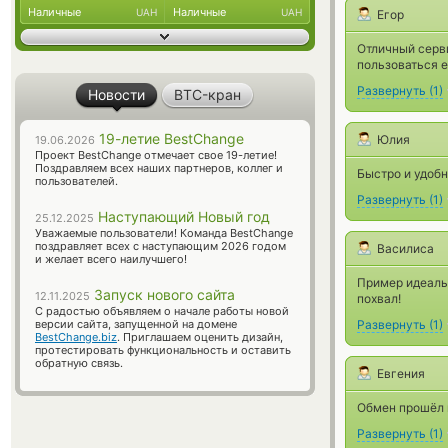
Наличные
Наличные
UAH
UAH
Егор
Отличный серви
пользоваться 
Развернуть
(
1
)
Новости
BTC-кран
19-летие BestChange
Юлия
19.06.2026
Проект BestChange отмечает свое 19-летие!
Поздравляем всех наших партнеров, коллег и
Быстро и удобн
пользователей.
Развернуть
(
1
)
Наступающий Новый год
25.12.2025
Уважаемые пользователи! Команда BestChange
поздравляет всех с наступающим 2026 годом
Василиса
и желает всего наилучшего!
Пример идеальн
Запуск нового сайта
12.11.2025
похвал!
С радостью объявляем о начале работы новой
версии сайта, запущенной на домене
Развернуть
(
1
)
BestChange.biz
. Приглашаем оценить дизайн,
протестировать функциональность и оставить
обратную связь.
Евгения
Обмен прошёл г
Развернуть
(
1
)