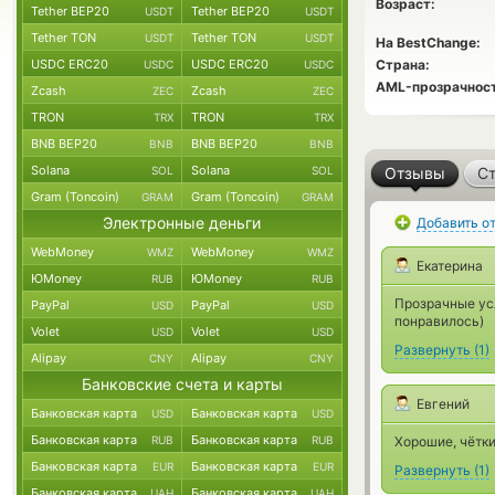
Возраст:
Tether BEP20
Tether BEP20
USDT
USDT
Tether TON
Tether TON
USDT
USDT
На BestChange:
USDC ERC20
USDC ERC20
Страна:
USDC
USDC
AML-прозрачност
Zcash
Zcash
ZEC
ZEC
TRON
TRON
TRX
TRX
BNB BEP20
BNB BEP20
BNB
BNB
Solana
Solana
SOL
SOL
Отзывы
Ст
Gram (Toncoin)
Gram (Toncoin)
GRAM
GRAM
Электронные деньги
Добавить о
WebMoney
WebMoney
WMZ
WMZ
Екатерина
ЮMoney
ЮMoney
RUB
RUB
Прозрачные усл
PayPal
PayPal
USD
USD
понравилось)
Volet
Volet
USD
USD
Развернуть
(
1
)
Alipay
Alipay
CNY
CNY
Банковские счета и карты
Евгений
Банковская карта
Банковская карта
USD
USD
Банковская карта
Банковская карта
RUB
RUB
Хорошие, чётки
Банковская карта
Банковская карта
EUR
EUR
Развернуть
(
1
)
Банковская карта
Банковская карта
UAH
UAH