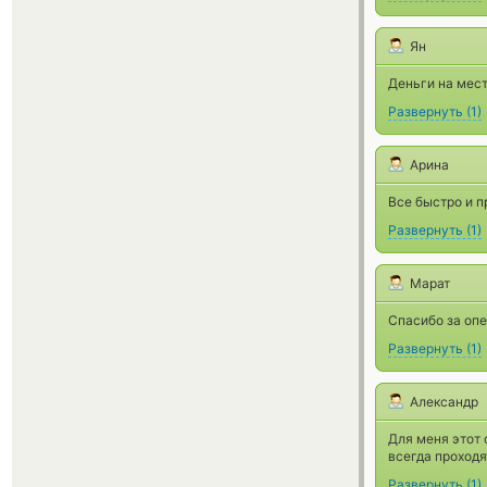
Ян
Деньги на мест
Развернуть
(
1
)
Арина
Все быстро и п
Развернуть
(
1
)
Марат
Спасибо за опе
Развернуть
(
1
)
Александр
Для меня этот 
всегда проходя
Развернуть
(
1
)