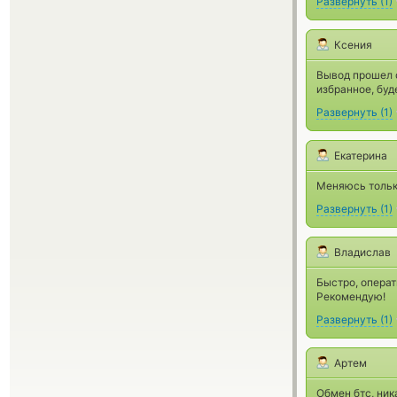
Развернуть
(
1
)
Ксения
Вывод прошел о
избранное, буд
Развернуть
(
1
)
Екатерина
Меняюсь только
Развернуть
(
1
)
Владислав
Быстро, операт
Рекомендую!
Развернуть
(
1
)
Артем
Обмен бтс, ник