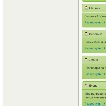
Марина
Отличный обме
Развернуть
(
1
)
Вероника
Замечательный
Развернуть
(
1
)
Лидия
Благодарю за о
Развернуть
(
1
)
Елена
Мне понравился
положительные
Развернуть
(
1
)