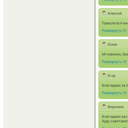
Алексей
Пришла вся вы
Развернуть
(
1
)
Юлия
Мгновенно, бе
Развернуть
(
1
)
Егор
Благодарю за п
Развернуть
(
1
)
Вероника
Благодарю вас 
буду советоват