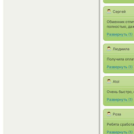
Сергей
Обменник отлич
полностью, даж
Развернуть
(
1
)
Людмила
Получила оплат
Развернуть
(
1
)
Atol
Очень быстро, 
Развернуть
(
1
)
Роза
Ребята сработа
Развернуть
(
1
)