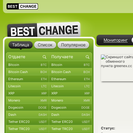
Мониторинг
Таблица
Список
Популярное
Bitcoin
Bitcoin
BTC
BTC
Bitcoin Cash
Bitcoin Cash
BCH
BCH
Ethereum
Ethereum
ETH
ETH
Litecoin
Litecoin
LTC
LTC
XRP
XRP
XRP
XRP
Monero
Monero
XMR
XMR
Dogecoin
Dogecoin
DOGE
DOGE
Dash
Dash
DASH
DASH
Tether ERC20
Tether ERC20
USDT
USDT
Статус:
Tether TRC20
Tether TRC20
USDT
USDT