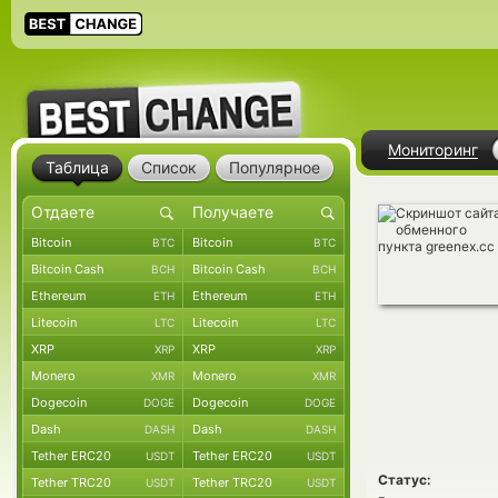
Мониторинг
Таблица
Список
Популярное
Bitcoin
Bitcoin
BTC
BTC
Bitcoin Cash
Bitcoin Cash
BCH
BCH
Ethereum
Ethereum
ETH
ETH
Litecoin
Litecoin
LTC
LTC
XRP
XRP
XRP
XRP
Monero
Monero
XMR
XMR
Dogecoin
Dogecoin
DOGE
DOGE
Dash
Dash
DASH
DASH
Tether ERC20
Tether ERC20
USDT
USDT
Статус:
Tether TRC20
Tether TRC20
USDT
USDT