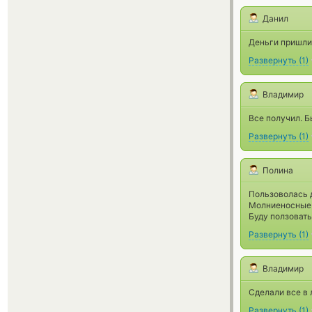
Данил
Деньги пришли
Развернуть
(
1
)
Владимир
Все получил. Б
Развернуть
(
1
)
Полина
Пользоволась 
Молниеносные 
Буду ползоват
Развернуть
(
1
)
Владимир
Сделали все в 
Развернуть
(
1
)