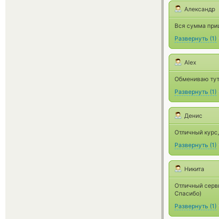
Александр
Вся сумма приш
Развернуть
(
1
)
Alex
Обмениваю тут 
Развернуть
(
1
)
Денис
Отличный курс,
Развернуть
(
1
)
Никита
Отличный серви
Спасибо)
Развернуть
(
1
)