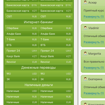
Аскар
Банковская карта
Банковская карта
BYN
BYN
Приятный курс
Банковская карта
Банковская карта
KZT
KZT
СБП
СБП
Развернуть
(
1
)
RUB
RUB
Интернет-банкинг
Vladimir
Сбербанк
Сбербанк
RUB
RUB
Альфа-Банк
Альфа-Банк
RUB
RUB
Отличный обмен
Т-Банк
Т-Банк
RUB
RUB
Развернуть
(
1
)
ВТБ
ВТБ
RUB
RUB
Приват 24
Приват 24
UAH
UAH
Margorita
Kaspi Bank
Kaspi Bank
KZT
KZT
Все правильно 
Revolut
Revolut
EUR
EUR
Денежные переводы
Развернуть
(
1
)
WU
WU
USD
USD
Екатерина
ЗК
ЗК
RUB
RUB
Наличные деньги
Отличный обмен
Наличные
Наличные
USD
USD
Развернуть
(
1
)
Наличные
Наличные
RUB
RUB
Наличные
Наличные
EUR
EUR
Константин