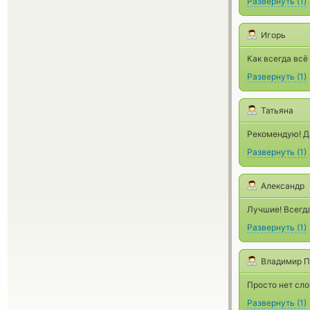
Развернуть
(
1
)
Игорь
Как всегда всё
Развернуть
(
1
)
Татьяна
Рекомендую! Да
Развернуть
(
1
)
Александр
Лучшие! Всегда
Развернуть
(
1
)
Владимир П
Просто нет сло
Развернуть
(
1
)