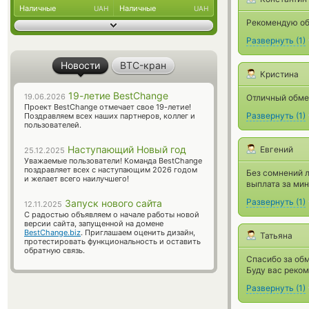
Наличные
Наличные
UAH
UAH
Рекомендую об
Развернуть
(
1
)
Новости
BTC-кран
Кристина
19-летие BestChange
19.06.2026
Отличный обме
Проект BestChange отмечает свое 19-летие!
Развернуть
(
1
)
Поздравляем всех наших партнеров, коллег и
пользователей.
Наступающий Новый год
Евгений
25.12.2025
Уважаемые пользователи! Команда BestChange
поздравляет всех с наступающим 2026 годом
Без сомнений л
и желает всего наилучшего!
выплата за мин
Развернуть
(
1
)
Запуск нового сайта
12.11.2025
С радостью объявляем о начале работы новой
версии сайта, запущенной на домене
BestChange.biz
. Приглашаем оценить дизайн,
Татьяна
протестировать функциональность и оставить
обратную связь.
Спасибо за обм
Буду вас реком
Развернуть
(
1
)