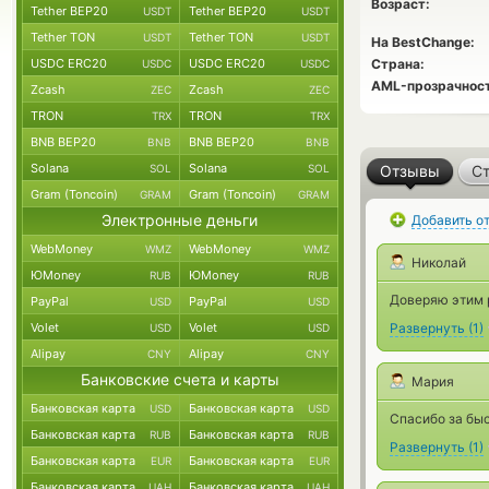
Возраст:
Tether BEP20
Tether BEP20
USDT
USDT
Tether TON
Tether TON
USDT
USDT
На BestChange:
USDC ERC20
USDC ERC20
Страна:
USDC
USDC
AML-прозрачност
Zcash
Zcash
ZEC
ZEC
TRON
TRON
TRX
TRX
BNB BEP20
BNB BEP20
BNB
BNB
Solana
Solana
SOL
SOL
Отзывы
Ст
Gram (Toncoin)
Gram (Toncoin)
GRAM
GRAM
Электронные деньги
Добавить о
WebMoney
WebMoney
WMZ
WMZ
Николай
ЮMoney
ЮMoney
RUB
RUB
Доверяю этим р
PayPal
PayPal
USD
USD
Volet
Volet
Развернуть
(
1
)
USD
USD
Alipay
Alipay
CNY
CNY
Банковские счета и карты
Мария
Банковская карта
Банковская карта
USD
USD
Спасибо за бы
Банковская карта
Банковская карта
RUB
RUB
Развернуть
(
1
)
Банковская карта
Банковская карта
EUR
EUR
Банковская карта
Банковская карта
UAH
UAH