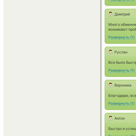
Дмитрий
Много обменник
возникают про
Развернуть
(
1
)
Руслан
Все было быстр
Развернуть
(
1
)
Вероника
Благодарю, все
Развернуть
(
1
)
Антон
Быстро и успеш