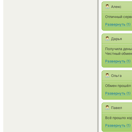
Алекс
Отличный серви
Развернуть
(
1
)
Дарья
Получила деньг
Честный обмен
Развернуть
(
1
)
Ольга
Обмен прошёл о
Развернуть
(
1
)
Павел
Всё прошло хор
Развернуть
(
1
)