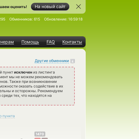
На новый сайт
шаем оценить!
295
Обменников:
615
Обновление:
16:59:18
тнерам
Помощь
FAQ
Контакты
Другие обменники
й пункт
исключен
из листинга
омент мы не можем рекомендовать
нов. Также при возникновении
можности оказать содействие в их
тельны и осторожны. Рекомендуем
среди тех, что находятся на
о пункта
1470