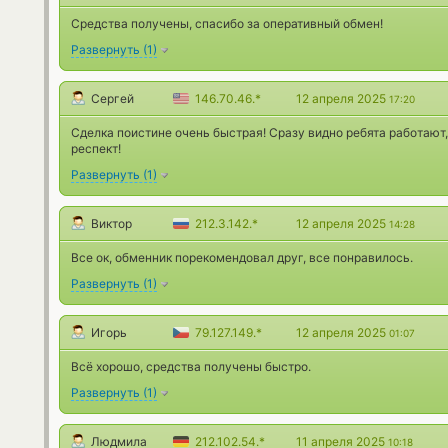
Средства получены, спасибо за оперативный обмен!
Развернуть
(
1
)
Сергей
146.70.46.*
12 апреля 2025
17:20
Сделка поистине очень быстрая! Сразу видно ребята работают
респект!
Развернуть
(
1
)
Виктор
212.3.142.*
12 апреля 2025
14:28
Все ок, обменник порекомендовал друг, все понравилось.
Развернуть
(
1
)
Игорь
79.127.149.*
12 апреля 2025
01:07
Всё хорошо, средства получены быстро.
Развернуть
(
1
)
Людмила
212.102.54.*
11 апреля 2025
10:18