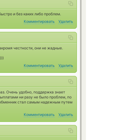
ыстро и без каких либо проблем.
Комментировать
Удалить
акромя честности, они не жадные.
))
Комментировать
Удалить
аз. Очень удобно, поддержка знает
ыплатами ни разу не было проблем, по
 обменник стал самым надежным путем
Комментировать
Удалить