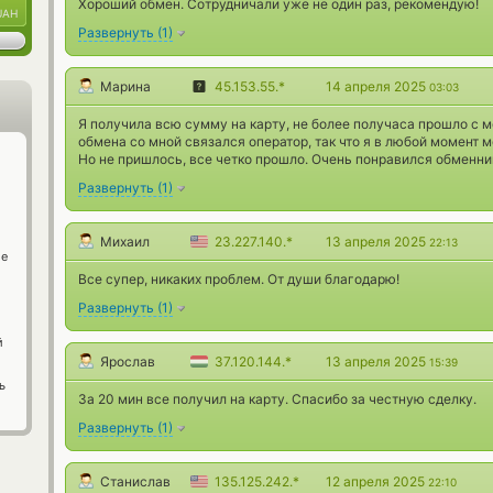
Хороший обмен. Сотрудничали уже не один раз, рекомендую!
UAH
Развернуть
(
1
)
Марина
45.153.55.*
14 апреля 2025
03:03
Я получила всю сумму на карту, не более получаса прошло с м
обмена со мной связался оператор, так что я в любой момент м
Но не пришлось, все четко прошло. Очень понравился обменни
Развернуть
(
1
)
Михаил
23.227.140.*
13 апреля 2025
22:13
ge
Все супер, никаких проблем. От души благодарю!
Развернуть
(
1
)
й
Ярослав
37.120.144.*
13 апреля 2025
15:39
ь
За 20 мин все получил на карту. Спасибо за честную сделку.
Развернуть
(
1
)
Станислав
135.125.242.*
12 апреля 2025
22:10