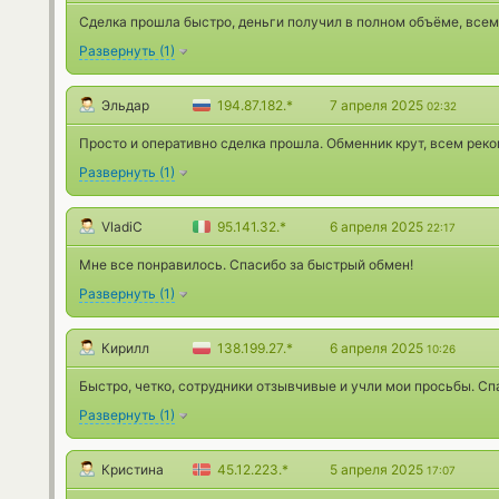
Сделка прошла быстро, деньги получил в полном объёме, всем
Развернуть
(
1
)
Эльдар
194.87.182.*
7 апреля 2025
02:32
Просто и оперативно сделка прошла. Обменник крут, всем рек
Развернуть
(
1
)
VladiС
95.141.32.*
6 апреля 2025
22:17
Мне все понравилось. Спасибо за быстрый обмен!
Развернуть
(
1
)
Кирилл
138.199.27.*
6 апреля 2025
10:26
Быстро, четко, сотрудники отзывчивые и учли мои просьбы. Сп
Развернуть
(
1
)
Кристина
45.12.223.*
5 апреля 2025
17:07