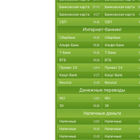
Банковская карта
Банковская карта
BYN
Банковская карта
Банковская карта
KZT
СБП
СБП
RUB
Интернет-банкинг
Сбербанк
Сбербанк
RUB
Альфа-Банк
Альфа-Банк
RUB
Т-Банк
Т-Банк
RUB
ВТБ
ВТБ
RUB
Приват 24
Приват 24
UAH
Kaspi Bank
Kaspi Bank
KZT
Revolut
Revolut
EUR
Денежные переводы
WU
WU
USD
ЗК
ЗК
RUB
Наличные деньги
Наличные
Наличные
USD
Наличные
Наличные
RUB
Наличные
Наличные
EUR