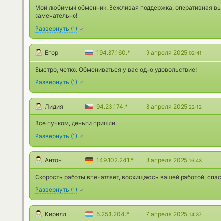
Мой любимый обменник. Вежливая поддержка, оперативная вы
замечательно!
Развернуть
(
1
)
Егор
194.87.160.*
9 апреля 2025
02:41
Быстро, четко. Обмениваться у вас одно удовольствие!
Развернуть
(
1
)
Лидия
94.23.174.*
8 апреля 2025
22:12
Все пучком, деньги пришли.
Развернуть
(
1
)
Антон
149.102.241.*
8 апреля 2025
16:43
Скорость работы впечатляет, восхищаюсь вашей работой, спас
Развернуть
(
1
)
Кирилл
5.253.204.*
7 апреля 2025
14:37