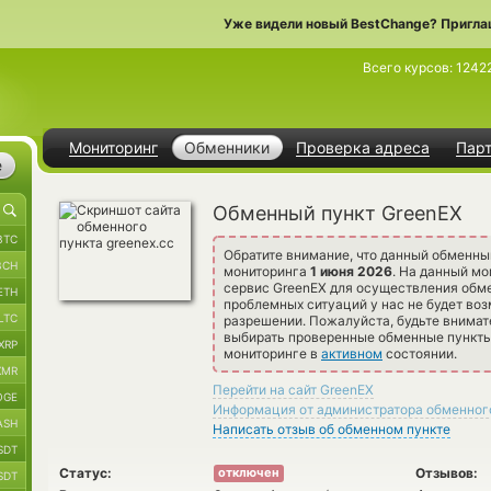
Уже видели новый BestChange? Пригла
Всего курсов:
1242
Мониторинг
Обменники
Проверка адреса
Пар
е
Обменный пункт GreenEX
BTC
Обратите внимание, что данный обменны
BCH
мониторинга
1 июня 2026
. На данный м
сервис GreenEX для осуществления обме
ETH
проблемных ситуаций у нас не будет воз
LTC
разрешении. Пожалуйста, будьте внима
выбирать проверенные обменные пункты 
XRP
мониторинге в
активном
состоянии.
XMR
Перейти на сайт GreenEX
OGE
Информация от администратора обменног
ASH
Написать отзыв об обменном пункте
SDT
Статус:
Отзывов:
отключен
SDT