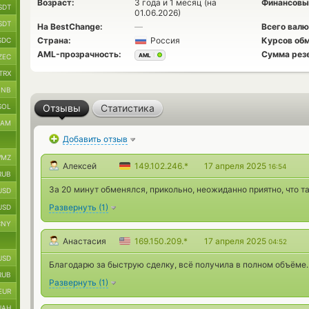
Возраст:
3 года и 1 месяц (на
Финансовы
SDT
01.06.2026)
SDT
На BestChange:
—
Всего валю
Страна:
Россия
Курсов обм
SDC
AML-прозрачность:
Сумма рез
AML
ZEC
TRX
BNB
SOL
Отзывы
Статистика
RAM
Добавить отзыв
MZ
Алексей
149.102.246.*
17 апреля 2025
16:54
RUB
За 20 минут обменялся, прикольно, неожиданно приятно, что та
USD
Развернуть
(
1
)
USD
CNY
Анастасия
169.150.209.*
17 апреля 2025
04:52
USD
Благодарю за быструю сделку, всё получила в полном объёме.
RUB
Развернуть
(
1
)
EUR
UAH