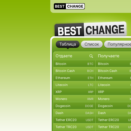
Таблица
Список
Популярно
Bitcoin
Bitcoin
BTC
Bitcoin Cash
Bitcoin Cash
BCH
Ethereum
Ethereum
ETH
Litecoin
Litecoin
LTC
XRP
XRP
XRP
Monero
Monero
XMR
Dogecoin
Dogecoin
DOGE
D
Dash
Dash
DASH
D
Tether ERC20
Tether ERC20
USDT
U
Tether TRC20
Tether TRC20
USDT
U