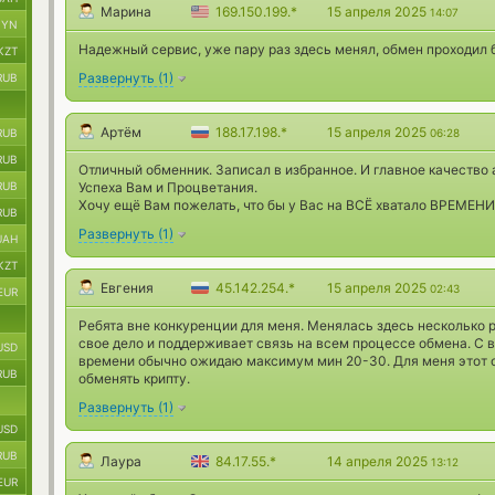
Марина
169.150.199.*
15 апреля 2025
14:07
BYN
Надежный сервис, уже пару раз здесь менял, обмен проходил б
KZT
Развернуть
(
1
)
RUB
Артём
188.17.198.*
15 апреля 2025
RUB
06:28
RUB
Отличный обменник. Записал в избранное. И главное качество 
RUB
Успеха Вам и Процветания.
Хочу ещё Вам пожелать, что бы у Вас на ВСЁ хватало ВРЕМЕНИ)
RUB
Развернуть
(
1
)
UAH
KZT
Евгения
45.142.254.*
15 апреля 2025
02:43
EUR
Ребята вне конкуренции для меня. Менялась здесь несколько р
свое дело и поддерживает связь на всем процессе обмена. С в
USD
времени обычно ожидаю максимум мин 20-30. Для меня этот
RUB
обменять крипту.
Развернуть
(
1
)
USD
RUB
Лаура
84.17.55.*
14 апреля 2025
13:12
EUR