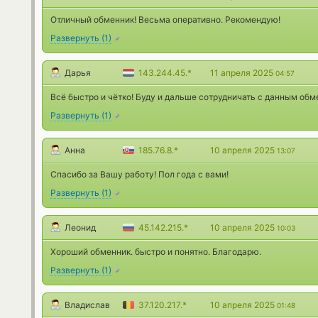
Отличный обменник! Весьма оперативно. Рекомендую!
Развернуть
(
1
)
Дарья
143.244.45.*
11 апреля 2025
04:57
Всё быстро и чётко! Буду и дальше сотрудничать с данным об
Развернуть
(
1
)
Анна
185.76.8.*
10 апреля 2025
13:07
Спасибо за Вашу работу! Пол года с вами!
Развернуть
(
1
)
Леонид
45.142.215.*
10 апреля 2025
10:03
Хороший обменник. быстро и понятно. Благодарю.
Развернуть
(
1
)
Владислав
37.120.217.*
10 апреля 2025
01:48