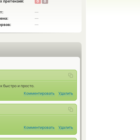
х претензий:
0
0
т:
—
ена:
—
ервов:
—
к быстро и просто.
Комментировать
Удалить
Комментировать
Удалить