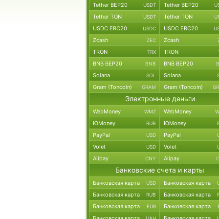
Tether BEP20
Tether BEP20
USDT
U
Tether TON
Tether TON
USDT
U
USDC ERC20
USDC ERC20
USDC
U
Zcash
Zcash
ZEC
TRON
TRON
TRX
BNB BEP20
BNB BEP20
BNB
Solana
Solana
SOL
Gram (Toncoin)
Gram (Toncoin)
GRAM
G
Электронные деньги
WebMoney
WebMoney
WMZ
W
ЮMoney
ЮMoney
RUB
PayPal
PayPal
USD
Volet
Volet
USD
Alipay
Alipay
CNY
Банковские счета и карты
Банковская карта
Банковская карта
USD
Банковская карта
Банковская карта
RUB
Банковская карта
Банковская карта
EUR
Банковская карта
Банковская карта
UAH