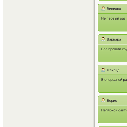
Вивиана
Не первый раз 
Варвара
Всё прошло кр
Фахрид
В очередной р
Борис
Неплохой сайт 