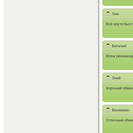
Лев
Всё круто быст
Виталий
Всем рекоменд
Эней
Хороший обмен
Вениамин
Отличный обмен