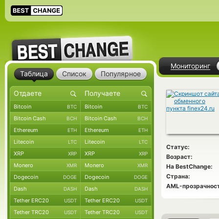
Мониторинг
Таблица
Список
Популярное
Bitcoin
Bitcoin
BTC
BTC
Bitcoin Cash
Bitcoin Cash
BCH
BCH
Ethereum
Ethereum
ETH
ETH
Litecoin
Litecoin
LTC
LTC
Статус:
XRP
XRP
XRP
XRP
Возраст:
Monero
Monero
XMR
XMR
На BestChange:
Страна:
Dogecoin
Dogecoin
DOGE
DOGE
AML-прозрачност
Dash
Dash
DASH
DASH
Tether ERC20
Tether ERC20
USDT
USDT
Tether TRC20
Tether TRC20
USDT
USDT