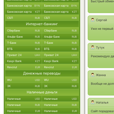
Быстрый обмен
Банковская карта
Банковская карта
BYN
BYN
Банковская карта
Банковская карта
KZT
KZT
СБП
СБП
RUB
RUB
Сергей
Интернет-банкинг
Уже не первый 
Сбербанк
Сбербанк
RUB
RUB
Альфа-Банк
Альфа-Банк
RUB
RUB
Т-Банк
Т-Банк
RUB
RUB
Тутук
ВТБ
ВТБ
RUB
RUB
Приват 24
Приват 24
UAH
UAH
Рекомендую дан
Kaspi Bank
Kaspi Bank
KZT
KZT
Revolut
Revolut
EUR
EUR
Денежные переводы
Жанна
WU
WU
USD
USD
Вообще не долг
ЗК
ЗК
RUB
RUB
Наличные деньги
Наличные
Наличные
USD
USD
Наталья
Наличные
Наличные
RUB
RUB
Наличные
Наличные
Сайт порадовал
EUR
EUR