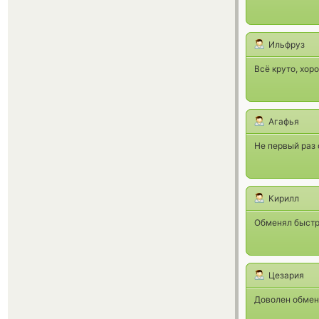
Ильфруз
Всё круто, хор
Агафья
Не первый раз 
Кирилл
Обменял быстро
Цезария
Доволен обмену