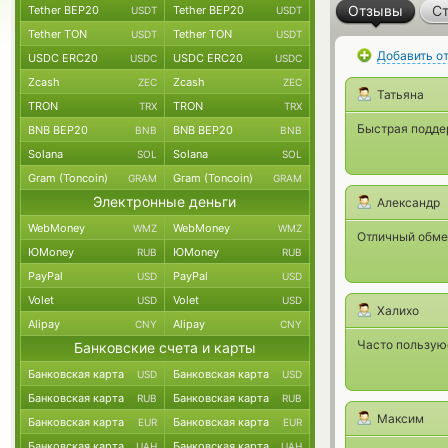
Отзывы
Ст
Tether BEP20
Tether BEP20
USDT
USDT
Tether TON
Tether TON
USDT
USDT
Добавить о
USDC ERC20
USDC ERC20
USDC
USDC
Zcash
Zcash
ZEC
ZEC
Татьяна
TRON
TRON
TRX
TRX
Быстрая поддер
BNB BEP20
BNB BEP20
BNB
BNB
Solana
Solana
SOL
SOL
Gram (Toncoin)
Gram (Toncoin)
GRAM
GRAM
Электронные деньги
Александр
WebMoney
WebMoney
WMZ
WMZ
Отличный обмен
ЮMoney
ЮMoney
RUB
RUB
PayPal
PayPal
USD
USD
Volet
Volet
USD
USD
Халихо
Alipay
Alipay
CNY
CNY
Часто пользую
Банковские счета и карты
Банковская карта
Банковская карта
USD
USD
Банковская карта
Банковская карта
RUB
RUB
Максим
Банковская карта
Банковская карта
EUR
EUR
Банковская карта
Банковская карта
UAH
UAH