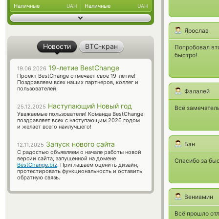
Наличные
Наличные
UAH
UAH
Ярослав
Новости
BTC-кран
Попробовал вто
быстро!
19-летие BestChange
19.06.2026
Проект BestChange отмечает свое 19-летие!
Поздравляем всех наших партнеров, коллег и
пользователей.
Фалалей
Наступающий Новый год
25.12.2025
Всё замечатель
Уважаемые пользователи! Команда BestChange
поздравляет всех с наступающим 2026 годом
и желает всего наилучшего!
Запуск нового сайта
Бэн
12.11.2025
С радостью объявляем о начале работы новой
версии сайта, запущенной на домене
Спасибо за бы
BestChange.biz
. Приглашаем оценить дизайн,
протестировать функциональность и оставить
обратную связь.
Вениамин
Всё прошло отл