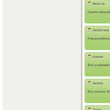
Венуста
Сделка прошла
Любистина
Ровные ребята,
Елисей
Всё устраивает
Халихо
Все отлично. И
Тоник