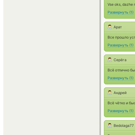
Vse oks, dazhe 
Развернуть
(
1
)
Арат
Все прошло ус
Развернуть
(
1
)
Серёга
Всё отлично б
Развернуть
(
1
)
Андрей
Всё чётко и быс
Развернуть
(
1
)
Bedolaga77