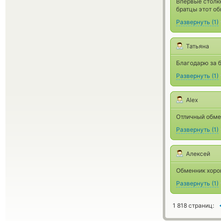
Впервые столкн
братцы этот о
Развернуть
(
1
)
Татьяна
Благодарю за 
Развернуть
(
1
)
Alex
Отличный обме
Развернуть
(
1
)
Алексей
Обменник хорош
Развернуть
(
1
)
1 818 страниц: