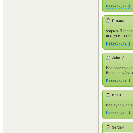
Развернуть
(
1
)
Галина
Ферма. Перевод
поступил, небо
Развернуть
(
1
)
Jeka12
Всё просто суп
Всё очень быст
Развернуть
(
1
)
Иван
Всё супер, пер
Развернуть
(
1
)
Sergey