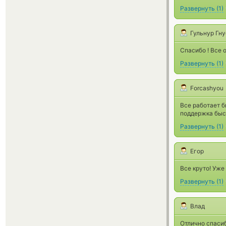
Развернуть
(
1
)
Гульнур Гн
Спасибо ! Все 
Развернуть
(
1
)
Forcashyou
Все работает б
поддержка быс
Развернуть
(
1
)
Егор
Все круто! Уже
Развернуть
(
1
)
Влад
Отлично спаси