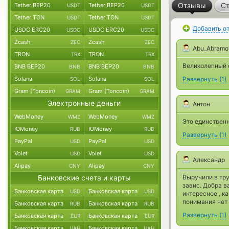
Отзывы
Ст
Tether BEP20
Tether BEP20
USDT
USDT
Tether TON
Tether TON
USDT
USDT
Добавить о
USDC ERC20
USDC ERC20
USDC
USDC
Zcash
Zcash
ZEC
ZEC
Abu_Abramo
TRON
TRON
TRX
TRX
Великолепный о
BNB BEP20
BNB BEP20
BNB
BNB
Solana
Solana
Развернуть
(
1
)
SOL
SOL
Gram (Toncoin)
Gram (Toncoin)
GRAM
GRAM
Электронные деньги
Антон
WebMoney
WebMoney
WMZ
WMZ
Это единствен
ЮMoney
ЮMoney
RUB
RUB
Развернуть
(
1
)
PayPal
PayPal
USD
USD
Volet
Volet
USD
USD
Александр
Alipay
Alipay
CNY
CNY
Банковские счета и карты
Выручили в тру
завис. Добра в
Банковская карта
Банковская карта
USD
USD
интересное , к
понимания нет 
Банковская карта
Банковская карта
RUB
RUB
Развернуть
(
1
)
Банковская карта
Банковская карта
EUR
EUR
Банковская карта
Банковская карта
UAH
UAH