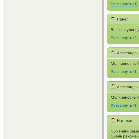
Развернуть
(
1
)
Павел
Вне конкуренц
Развернуть
(
2
)
Александр
Молниеносный 
Развернуть
(
1
)
Александр
Молниеносный 
Развернуть
(
1
)
Наталья
Обменник заме
Очень рекомен