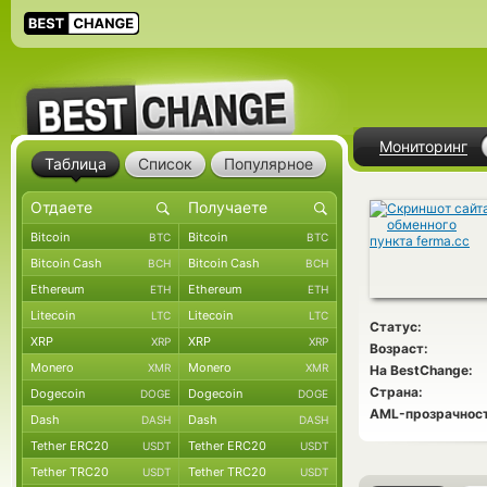
Мониторинг
Таблица
Список
Популярное
Bitcoin
Bitcoin
BTC
BTC
Bitcoin Cash
Bitcoin Cash
BCH
BCH
Ethereum
Ethereum
ETH
ETH
Litecoin
Litecoin
LTC
LTC
Статус:
XRP
XRP
XRP
XRP
Возраст:
Monero
Monero
XMR
XMR
На BestChange:
Страна:
Dogecoin
Dogecoin
DOGE
DOGE
AML-прозрачност
Dash
Dash
DASH
DASH
Tether ERC20
Tether ERC20
USDT
USDT
Tether TRC20
Tether TRC20
USDT
USDT