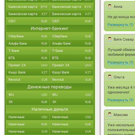
Анна
Банковская карта
Банковская карта
BYN
BYN
Банковская карта
Банковская карта
KZT
KZT
Не до конца яс
СБП
СБП
RUB
RUB
Развернуть
(
1
)
Интернет-банкинг
Сбербанк
Сбербанк
RUB
RUB
Витя Север
Альфа-Банк
Альфа-Банк
RUB
RUB
Лучший обменни
Т-Банк
Т-Банк
RUB
RUB
любимой ферм
ВТБ
ВТБ
RUB
RUB
Развернуть
(
1
)
Приват 24
Приват 24
UAH
UAH
Kaspi Bank
Kaspi Bank
KZT
KZT
Ольга
Revolut
Revolut
EUR
EUR
Денежные переводы
Уже месяца 4 
однозначно!
WU
WU
USD
USD
Развернуть
(
1
)
ЗК
ЗК
RUB
RUB
Наличные деньги
Максим
Наличные
Наличные
USD
USD
Наличные
Наличные
RUB
RUB
Уже несколько
положительный
Наличные
Наличные
EUR
EUR
вопросы очень