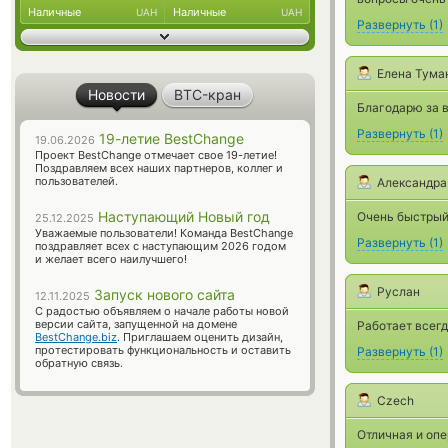
Наличные
Наличные
UAH
UAH
Развернуть
(
1
)
Елена Тума
Новости
BTC-кран
Благодарю за 
Развернуть
(
1
)
19-летие BestChange
19.06.2026
Проект BestChange отмечает свое 19-летие!
Поздравляем всех наших партнеров, коллег и
пользователей.
Александра
Наступающий Новый год
Очень быстрый
25.12.2025
Уважаемые пользователи! Команда BestChange
Развернуть
(
1
)
поздравляет всех с наступающим 2026 годом
и желает всего наилучшего!
Руслан
Запуск нового сайта
12.11.2025
С радостью объявляем о начале работы новой
версии сайта, запущенной на домене
Работает всегд
BestChange.biz
. Приглашаем оценить дизайн,
протестировать функциональность и оставить
Развернуть
(
1
)
обратную связь.
Czech
Отличная и опе