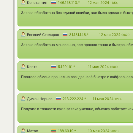
Константин
146.158.110.*
12 мая 2024
11:54
Заявка обработана без единой ошибки, все было сделано быстр
Евгений Столяров
31.181.148.*
12 мая 2024
09:29
Заявка обработана мгновенно, все прошло точно и быстро, об
Костя
5.129.191.*
11 мая 2024
16:00
Процесс обмена прошел на раз-два, всё быстро и кайфово, серв
Димон Чернов
213.222.224.*
11 мая 2024
12:39
Получил в точности как в заявке указано, обменка работает ка
Матас
188.69.19.*
10 мая 2024
20:28