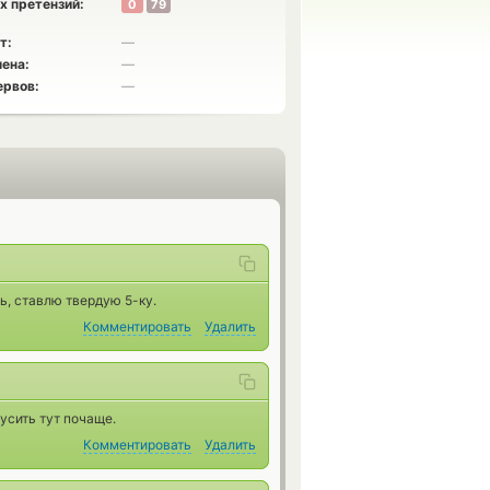
х претензий:
0
79
т:
—
ена:
—
ервов:
—
ь, ставлю твердую 5-ку.
Комментировать
Удалить
тусить тут почаще.
Комментировать
Удалить