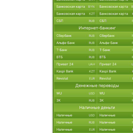
Банковская карта
Банковская карта
BYN
Банковская карта
Банковская карта
KZT
СБП
СБП
RUB
Интернет-банкинг
Сбербанк
Сбербанк
RUB
Альфа-Банк
Альфа-Банк
RUB
Т-Банк
Т-Банк
RUB
ВТБ
ВТБ
RUB
Приват 24
Приват 24
UAH
Kaspi Bank
Kaspi Bank
KZT
Revolut
Revolut
EUR
Денежные переводы
WU
WU
USD
ЗК
ЗК
RUB
Наличные деньги
Наличные
Наличные
USD
Наличные
Наличные
RUB
Наличные
Наличные
EUR