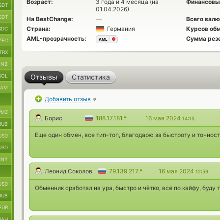
Возраст:
3 года и 4 месяца (на
Финансовы
SDT
01.04.2026)
SDT
На BestChange:
—
Всего валю
Страна:
Германия
Курсов обм
SDC
AML-прозрачность:
Сумма рез
AML
ZEC
TRX
BNB
SOL
Отзывы
Статистика
RAM
Добавить отзыв
MZ
Борис
188.17.181.*
16 мая 2024
14:15
RUB
Еще один обмен, все тип-топ, благодарю за быстроту и точност
USD
USD
CNY
Леонид Соколов
79.139.217.*
16 мая 2024
12:59
USD
Обменник сработал на ура, быстро и чётко, всё по кайфу, буду 
RUB
EUR
UAH