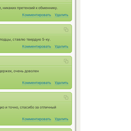
, никаких претензий к обменнику.
Комментировать
Удалить
олодцы, ставлю твердую 5-ку.
Комментировать
Удалить
держек, очень доволен
Комментировать
Удалить
ко и точно, спасибо за отличный
Комментировать
Удалить