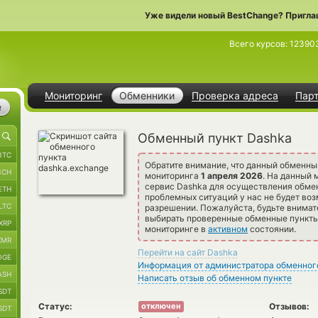
Уже видели новый BestChange? Пригла
Всего курсов:
12390
Мониторинг
Обменники
Проверка адреса
Пар
е
Обменный пункт Dashka
BTC
Обратите внимание, что данный обменны
BCH
мониторинга
1 апреля 2026
. На данный
сервис Dashka для осуществления обмен
ETH
проблемных ситуаций у нас не будет воз
LTC
разрешении. Пожалуйста, будьте внима
выбирать проверенные обменные пункты 
XRP
мониторинге в
активном
состоянии.
XMR
Перейти на сайт Dashka
OGE
Информация от администратора обменног
ASH
Написать отзыв об обменном пункте
SDT
Статус:
Отзывов:
отключен
SDT