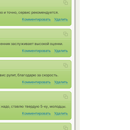
о и точно, сервис рекомендуется.
Комментировать
Удалить
менник заслуживает высокой оценки.
Комментировать
Удалить
ис рулит, благодарю за скорость.
Комментировать
Удалить
к надо, ставлю твердую 5-ку, молодцы.
Комментировать
Удалить