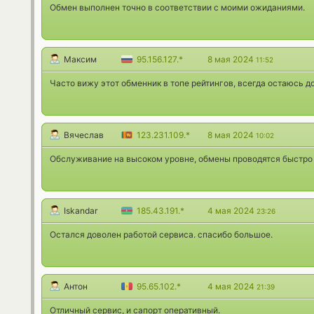
Обмен выполнен точно в соответствии с моими ожиданиями.
Максим
95.156.127.*
8 мая 2024
11:52
Часто вижу этот обменник в топе рейтингов, всегда остаюсь д
Вячеслав
123.231.109.*
8 мая 2024
10:02
Обслуживание на высоком уровне, обмены проводятся быстро 
Iskandar
185.43.191.*
4 мая 2024
23:26
Остался доволен работой сервиса. спасибо большое.
Антон
95.65.102.*
4 мая 2024
21:39
Отличный сервис, и сапорт оперативный.