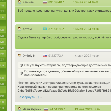
Рамиль
89.109.48.*
16 мая 2024
10:08
BYN
Всё прошло идеально, получил деньги быстро, как и ожидалось
KZT
RUB
Артём
37.151.189.*
16 мая 2024
09:20
RUB
RUB
Сделка была супер быстрой, сервис просто космос, всё чётко и
RUB
RUB
UAH
Dmitriy N
91.127.73.*
14 мая 2024
10:39
KZT
Отсутствуют материалы, подтверждающие достоверност
EUR
По имеющимся данным, обменный пункт не имеет финансо
пользователем
USD
Что-то напутали и отправили деньги не туда., хешь транзакци
RUB
Хеш который указал серви при переводе на tron кошелек
0xbcf5d58d7eee4d12dfaaaa6b7c9c15d500fafe48becc7355f1982
USD
Развернуть
(
5
)
RUB
EUR
Иван Якунин
94.51.130.*
13 мая 2024
11:20