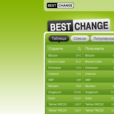
Таблица
Список
Популярно
Bitcoin
Bitcoin
BTC
Bitcoin Cash
Bitcoin Cash
BCH
Ethereum
Ethereum
ETH
Litecoin
Litecoin
LTC
XRP
XRP
XRP
Monero
Monero
XMR
Dogecoin
Dogecoin
DOGE
D
Dash
Dash
DASH
D
Tether ERC20
Tether ERC20
USDT
U
Tether TRC20
Tether TRC20
USDT
U