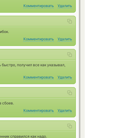
Комментировать
Удалить
ибок.
Комментировать
Удалить
 быстро, получил все как указывал,
Комментировать
Удалить
з сбоев.
Комментировать
Удалить
нник справился как надо.