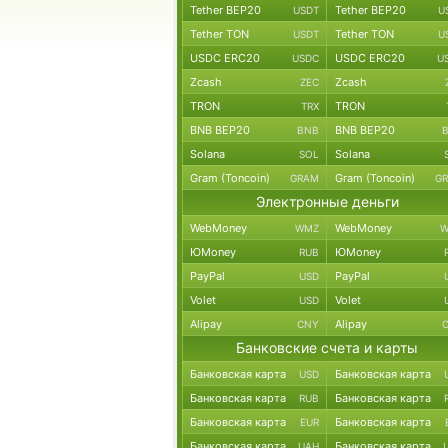
Tether BEP20
Tether BEP20
USDT
U
Tether TON
Tether TON
USDT
U
USDC ERC20
USDC ERC20
USDC
U
Zcash
Zcash
ZEC
TRON
TRON
TRX
BNB BEP20
BNB BEP20
BNB
Solana
Solana
SOL
Gram (Toncoin)
Gram (Toncoin)
GRAM
G
Электронные деньги
WebMoney
WebMoney
WMZ
W
ЮMoney
ЮMoney
RUB
PayPal
PayPal
USD
Volet
Volet
USD
Alipay
Alipay
CNY
Банковские счета и карты
Банковская карта
Банковская карта
USD
Банковская карта
Банковская карта
RUB
Банковская карта
Банковская карта
EUR
Банковская карта
Банковская карта
UAH