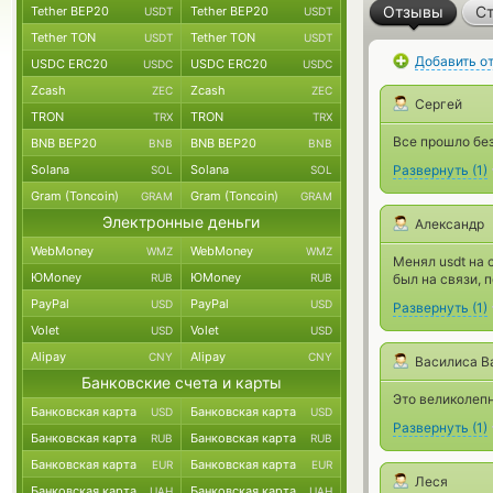
Отзывы
Ст
Tether BEP20
Tether BEP20
USDT
USDT
Tether TON
Tether TON
USDT
USDT
Добавить о
USDC ERC20
USDC ERC20
USDC
USDC
Zcash
Zcash
ZEC
ZEC
Сергей
TRON
TRON
TRX
TRX
Все прошло без
BNB BEP20
BNB BEP20
BNB
BNB
Solana
Solana
Развернуть
(
1
)
SOL
SOL
Gram (Toncoin)
Gram (Toncoin)
GRAM
GRAM
Электронные деньги
Александр
WebMoney
WebMoney
WMZ
WMZ
Менял usdt на 
ЮMoney
ЮMoney
RUB
RUB
был на связи, 
PayPal
PayPal
USD
USD
Развернуть
(
1
)
Volet
Volet
USD
USD
Alipay
Alipay
CNY
CNY
Василиса В
Банковские счета и карты
Это великолепн
Банковская карта
Банковская карта
USD
USD
Развернуть
(
1
)
Банковская карта
Банковская карта
RUB
RUB
Банковская карта
Банковская карта
EUR
EUR
Леся
Банковская карта
Банковская карта
UAH
UAH