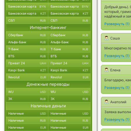
Банковская карта
Банковская карта
BYN
BYN
Добрый день).
который, грамо
Банковская карта
Банковская карта
KZT
KZT
надёжный и зам
СБП
СБП
RUB
RUB
Развернуть
(
1
)
Интернет-банкинг
Сбербанк
Сбербанк
RUB
RUB
Саша
Альфа-Банк
Альфа-Банк
RUB
RUB
Многократно п
Т-Банк
Т-Банк
RUB
RUB
Развернуть
(
1
)
ВТБ
ВТБ
RUB
RUB
Приват 24
Приват 24
UAH
UAH
Елена
Kaspi Bank
Kaspi Bank
KZT
KZT
Revolut
Revolut
EUR
EUR
Благодарю, как
Денежные переводы
Развернуть
(
1
)
WU
WU
USD
USD
ЗК
ЗК
RUB
RUB
Анатолий
Наличные деньги
Заявка выполн
Наличные
Наличные
USD
USD
Развернуть
(
1
)
Наличные
Наличные
RUB
RUB
Наличные
Наличные
EUR
EUR