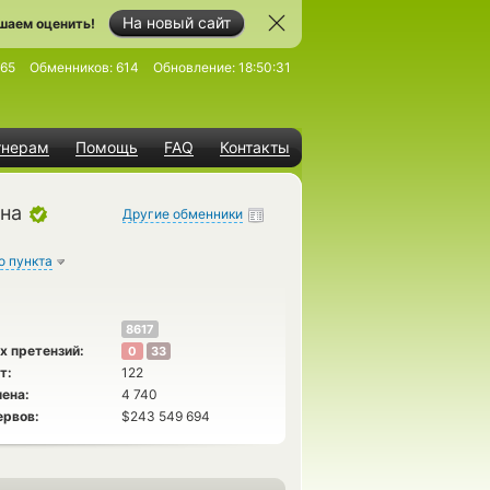
На новый сайт
шаем оценить!
465
Обменников:
614
Обновление:
18:50:31
тнерам
Помощь
FAQ
Контакты
на
Другие обменники
о пункта
8617
х претензий:
0
33
т:
122
ена:
4 740
ервов:
$243 549 694