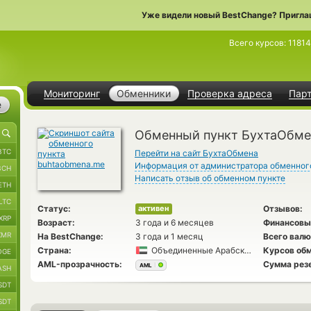
Уже видели новый BestChange? Пригла
Всего курсов:
1181
Мониторинг
Обменники
Проверка адреса
Пар
е
Обменный пункт БухтаОбме
BTC
Перейти на сайт БухтаОбмена
Информация от администратора обменног
BCH
Написать отзыв об обменном пункте
ETH
LTC
Статус:
Отзывов:
активен
XRP
Возраст:
3 года и 6 месяцев
Финансовы
XMR
На BestChange:
3 года и 1 месяц
Всего валю
Страна:
Объединенные Арабские Эмираты
Курсов обм
OGE
AML-прозрачность:
Сумма рез
AML
ASH
SDT
SDT