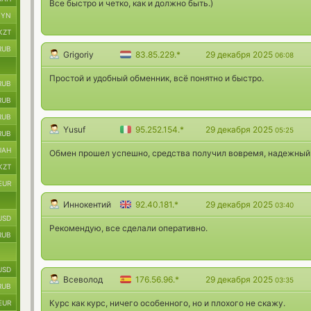
Все быстро и четко, как и должно быть.)
BYN
KZT
RUB
Grigoriy
83.85.229.*
29 декабря 2025
06:08
Простой и удобный обменник, всё понятно и быстро.
RUB
RUB
RUB
Yusuf
95.252.154.*
29 декабря 2025
05:25
RUB
UAH
Обмен прошел успешно, средства получил вовремя, надежный 
KZT
EUR
Иннокентий
92.40.181.*
29 декабря 2025
03:40
USD
Рекомендую, все сделали оперативно.
RUB
USD
Всеволод
176.56.96.*
29 декабря 2025
03:35
RUB
Курс как курс, ничего особенного, но и плохого не скажу.
EUR