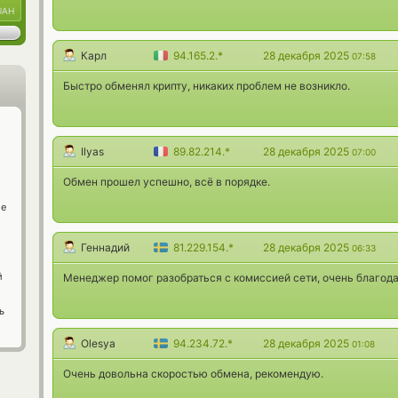
UAH
Карл
94.165.2.*
28 декабря 2025
07:58
Быстро обменял крипту, никаких проблем не возникло.
Ilyas
89.82.214.*
28 декабря 2025
07:00
Обмен прошел успешно, всё в порядке.
ge
Геннадий
81.229.154.*
28 декабря 2025
06:33
й
Менеджер помог разобраться с комиссией сети, очень благода
ь
Olesya
94.234.72.*
28 декабря 2025
01:08
Очень довольна скоростью обмена, рекомендую.