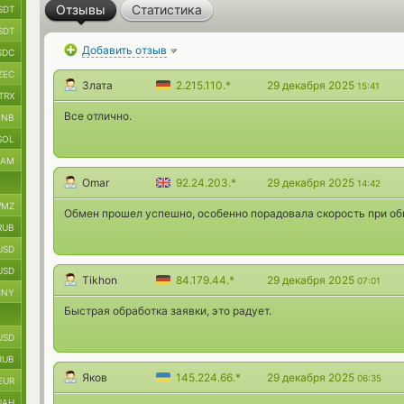
Отзывы
Статистика
SDT
SDT
Добавить отзыв
SDC
ZEC
Злата
2.215.110.*
29 декабря 2025
15:41
TRX
Все отлично.
BNB
SOL
RAM
Omar
92.24.203.*
29 декабря 2025
14:42
MZ
Обмен прошел успешно, особенно порадовала скорость при о
RUB
USD
USD
Tikhon
84.179.44.*
29 декабря 2025
07:01
CNY
Быстрая обработка заявки, это радует.
USD
RUB
Яков
145.224.66.*
29 декабря 2025
06:35
EUR
UAH