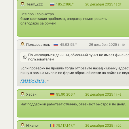
Team_Zzz
185.2.186.*
26 декабря 2025
15:27
Все прошло быстро
были кое-какие проблемы, оператор помог решить
благодарю за обмен!
Пользователь
45.93.95.*
26 декабря 2025
11:10
По имеющимся данным, обменный пункт не имеет финансо
пользователем
Если проверку не прошло тогда отправьте назад к моему адрес
пишу к вам на мыло и по форме обратной связи на сайте но вид
Развернуть
(
2
)
Хасан
95.90.206.*
26 декабря 2025
11:46
Чат поддержки работает отлично, отвечают быстро и по делу.
Nikanor
79.117.147.*
26 декабря 2025
11:20