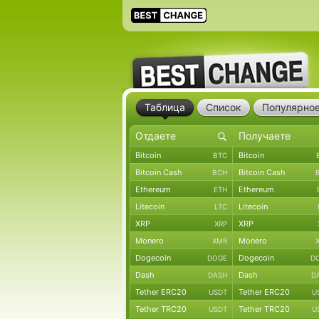
Таблица
Список
Популярно
Bitcoin
Bitcoin
BTC
Bitcoin Cash
Bitcoin Cash
BCH
Ethereum
Ethereum
ETH
Litecoin
Litecoin
LTC
XRP
XRP
XRP
Monero
Monero
XMR
Dogecoin
Dogecoin
DOGE
D
Dash
Dash
DASH
D
Tether ERC20
Tether ERC20
USDT
U
Tether TRC20
Tether TRC20
USDT
U