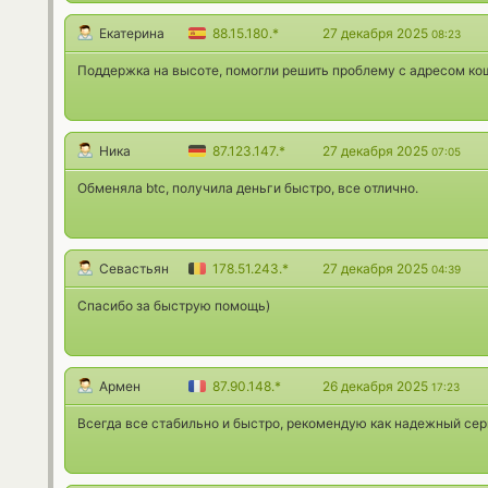
Екатерина
88.15.180.*
27 декабря 2025
08:23
Поддержка на высоте, помогли решить проблему с адресом кош
Ника
87.123.147.*
27 декабря 2025
07:05
Обменяла btc, получила деньги быстро, все отлично.
Севастьян
178.51.243.*
27 декабря 2025
04:39
Спасибо за быструю помощь)
Армен
87.90.148.*
26 декабря 2025
17:23
Всегда все стабильно и быстро, рекомендую как надежный сер