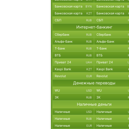
Банковская карта
Банковская карта
BYN
Банковская карта
Банковская карта
KZT
СБП
СБП
RUB
Интернет-банкинг
Сбербанк
Сбербанк
RUB
Альфа-Банк
Альфа-Банк
RUB
Т-Банк
Т-Банк
RUB
ВТБ
ВТБ
RUB
Приват 24
Приват 24
UAH
Kaspi Bank
Kaspi Bank
KZT
Revolut
Revolut
EUR
Денежные переводы
WU
WU
USD
ЗК
ЗК
RUB
Наличные деньги
Наличные
Наличные
USD
Наличные
Наличные
RUB
Наличные
Наличные
EUR