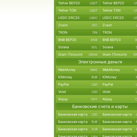
Tether BEP20
Tether BEP20
USDT
U
Tether TON
Tether TON
USDT
U
USDC ERC20
USDC ERC20
USDC
U
Zcash
Zcash
ZEC
TRON
TRON
TRX
BNB BEP20
BNB BEP20
BNB
Solana
Solana
SOL
Gram (Toncoin)
Gram (Toncoin)
GRAM
G
Электронные деньги
WebMoney
WebMoney
WMZ
W
ЮMoney
ЮMoney
RUB
PayPal
PayPal
USD
Volet
Volet
USD
Alipay
Alipay
CNY
Банковские счета и карты
Банковская карта
Банковская карта
USD
Банковская карта
Банковская карта
RUB
Банковская карта
Банковская карта
EUR
Банковская карта
Банковская карта
UAH