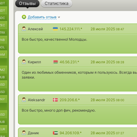
Отзывы
Статистика
SDT
SDT
Добавить отзыв
SDC
ZEC
Алексей
145.224.111.*
28 июля 2025
08:47
TRX
Все быстро, качественно! Молодцы.
BNB
SOL
RAM
Кирилл
46.56.231.*
28 июля 2025
08:28
MZ
Один из любимых обменников, которым я пользуюсь. Всегда в
заявки.
RUB
USD
USD
CNY
Aleksandr
209.206.6.*
28 июля 2025
08:00
Все быстро, много доп фич, рекомендую.
USD
RUB
EUR
Даник
94.206.109.*
28 июля 2025
07:27
UAH