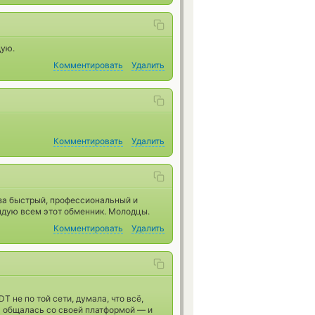
дую.
Комментировать
Удалить
Комментировать
Удалить
за быстрый, профессиональный и
ндую всем этот обменник. Молодцы.
Комментировать
Удалить
не по той сети, думала, что всё,
 общалась со своей платформой — и