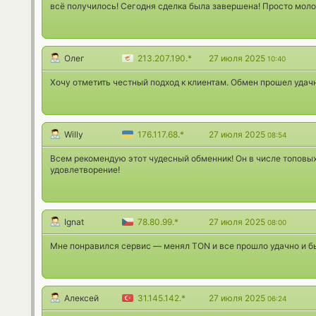
всё получилось! Сегодня сделка была завершена! Просто мол
Олег
213.207.190.*
27 июля 2025
10:40
Хочу отметить честный подход к клиентам. Обмен прошел удач
Willy
176.117.68.*
27 июля 2025
08:54
Всем рекомендую этот чудесный обменник! Он в числе топовы
удовлетворение!
Ignat
78.80.99.*
27 июля 2025
08:00
Мне понравился сервис — менял TON и все прошло удачно и б
Алексей
31.145.142.*
27 июля 2025
06:24