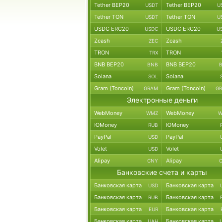
Tether BEP20
Tether BEP20
USDT
U
Tether TON
Tether TON
USDT
U
USDC ERC20
USDC ERC20
USDC
U
Zcash
Zcash
ZEC
TRON
TRON
TRX
BNB BEP20
BNB BEP20
BNB
Solana
Solana
SOL
Gram (Toncoin)
Gram (Toncoin)
GRAM
G
Электронные деньги
WebMoney
WebMoney
WMZ
W
ЮMoney
ЮMoney
RUB
PayPal
PayPal
USD
Volet
Volet
USD
Alipay
Alipay
CNY
Банковские счета и карты
Банковская карта
Банковская карта
USD
Банковская карта
Банковская карта
RUB
Банковская карта
Банковская карта
EUR
Банковская карта
Банковская карта
UAH