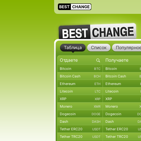
Таблица
Список
Популярно
Bitcoin
Bitcoin
BTC
Bitcoin Cash
Bitcoin Cash
BCH
Ethereum
Ethereum
ETH
Litecoin
Litecoin
LTC
XRP
XRP
XRP
Monero
Monero
XMR
Dogecoin
Dogecoin
DOGE
D
Dash
Dash
DASH
D
Tether ERC20
Tether ERC20
USDT
U
Tether TRC20
Tether TRC20
USDT
U