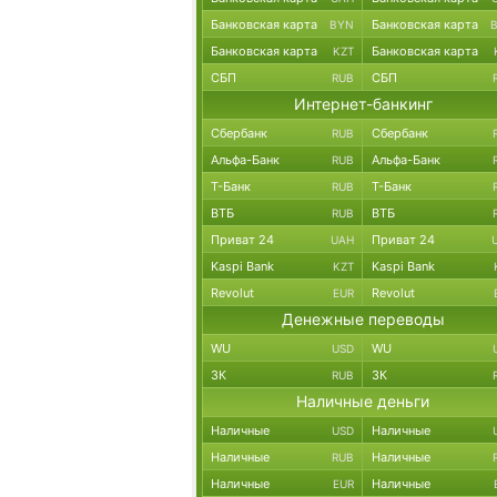
Банковская карта
Банковская карта
BYN
Банковская карта
Банковская карта
KZT
СБП
СБП
RUB
Интернет-банкинг
Сбербанк
Сбербанк
RUB
Альфа-Банк
Альфа-Банк
RUB
Т-Банк
Т-Банк
RUB
ВТБ
ВТБ
RUB
Приват 24
Приват 24
UAH
Kaspi Bank
Kaspi Bank
KZT
Revolut
Revolut
EUR
Денежные переводы
WU
WU
USD
ЗК
ЗК
RUB
Наличные деньги
Наличные
Наличные
USD
Наличные
Наличные
RUB
Наличные
Наличные
EUR