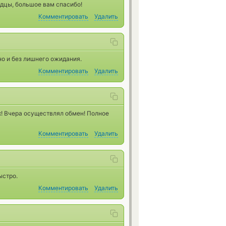
одцы, большое вам спасибо!
Комментировать
Удалить
но и без лишнего ожидания.
Комментировать
Удалить
х! Вчера осуществлял обмен! Полное
Комментировать
Удалить
ыстро.
Комментировать
Удалить