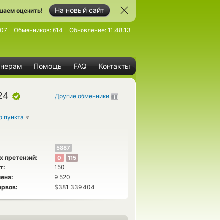
На новый сайт
шаем оценить!
807
Обменников:
614
Обновление:
11:48:13
тнерам
Помощь
FAQ
Контакты
24
Другие обменники
о пункта
5887
х претензий:
0
115
т:
150
ена:
9 520
ервов:
$381 339 404