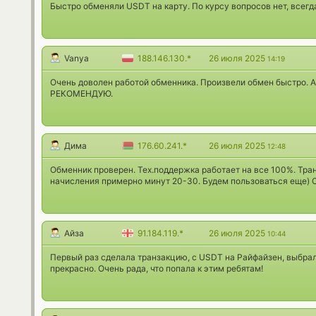
Быстро обменяли USDT на карту. По курсу вопросов нет, всегда
Vanya
188.146.130.*
26 июля 2025
14:19
Очень доволен работой обменника. Произвели обмен быстро.
РЕКОМЕНДУЮ.
Дима
176.60.241.*
26 июля 2025
12:48
Обменник проверен. Тех.поддержка работает на все 100%. Тран
начисления примерно минут 20-30. Будем пользоваться еще) 
Айза
91.184.119.*
26 июля 2025
10:44
Первый раз сделала транзакцию, с USDT на Райфайзен, выбрал
прекрасно. Очень рада, что попала к этим ребятам!