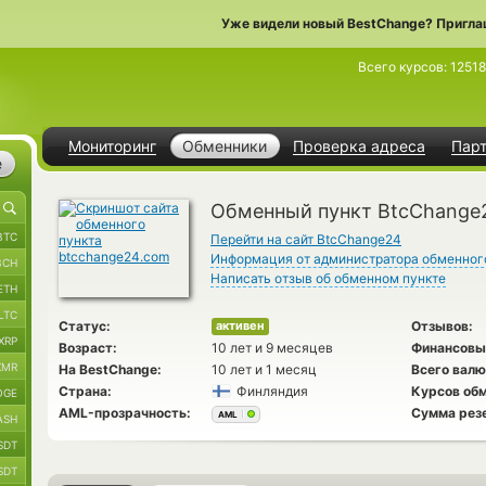
Уже видели новый BestChange? Пригла
Всего курсов:
1251
Мониторинг
Обменники
Проверка адреса
Пар
е
Обменный пункт BtcChange
BTC
Перейти на сайт BtcChange24
Информация от администратора обменног
BCH
Написать отзыв об обменном пункте
ETH
LTC
Статус:
Отзывов:
активен
XRP
Возраст:
10 лет и 9 месяцев
Финансовы
XMR
На BestChange:
10 лет и 1 месяц
Всего валю
Страна:
Финляндия
Курсов обм
OGE
AML-прозрачность:
Сумма рез
AML
ASH
SDT
SDT