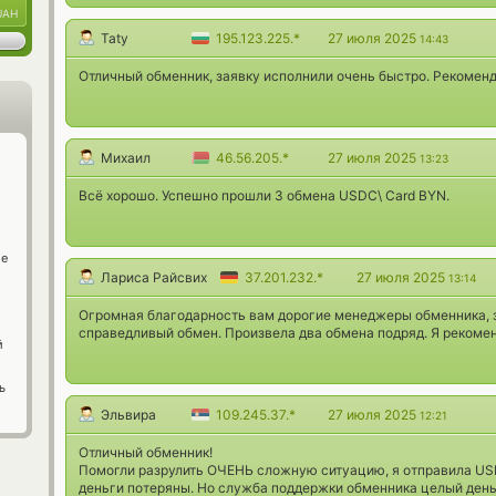
UAH
Taty
195.123.225.*
27 июля 2025
14:43
Отличный обменник, заявку исполнили очень быстро. Рекомен
Михаил
46.56.205.*
27 июля 2025
13:23
Всё хорошо. Успешно прошли 3 обмена USDC\ Card BYN.
ge
Лариса Райсвих
37.201.232.*
27 июля 2025
13:14
Огромная благодарность вам дорогие менеджеры обменника, 
справедливый обмен. Произвела два обмена подряд. Я рекоме
й
ь
Эльвира
109.245.37.*
27 июля 2025
12:21
Отличный обменник!
Помогли разрулить ОЧЕНЬ сложную ситуацию, я отправила USDT 
деньги потеряны. Но служба поддержки обменника целый день