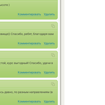
ысоте )
Комментировать
Удалить
вище)) Спасибо, ребят, благодаря вам
Комментировать
Удалить
той, курс выгодный! Спасибо, удачи в
Комментировать
Удалить
сь давно, по разным направлениям (в
Комментировать
Удалить