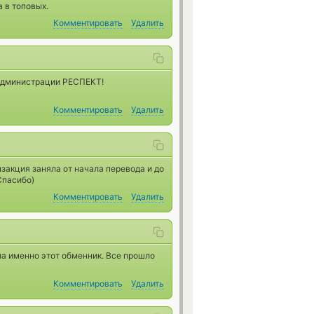
 в топовых.
Комментировать
Удалить
 Администрации РЕСПЕКТ!
Комментировать
Удалить
закция заняла от начала перевода и до
Спасибо)
Комментировать
Удалить
а именно этот обменник. Все прошло
Комментировать
Удалить