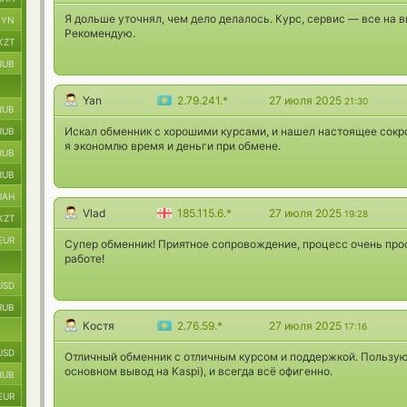
Я дольше уточнял, чем дело делалось. Курс, сервис — все на в
BYN
Рекомендую.
KZT
RUB
Yan
2.79.241.*
27 июля 2025
21:30
RUB
Искал обменник с хорошими курсами, и нашел настоящее сокро
RUB
я экономлю время и деньги при обмене.
RUB
RUB
UAH
Vlad
185.115.6.*
27 июля 2025
19:28
KZT
EUR
Cупер обменник! Приятное сопровождение, процесс очень прос
работе!
USD
RUB
Костя
2.76.59.*
27 июля 2025
17:16
USD
Отличный обменник с отличным курсом и поддержкой. Пользую
основном вывод на Kaspi), и всегда всё офигенно.
RUB
EUR