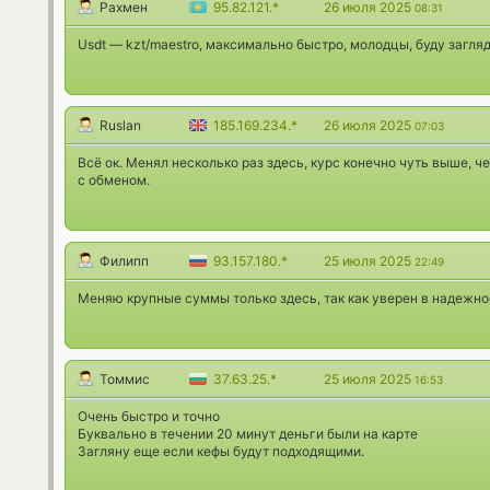
Рахмен
95.82.121.*
26 июля 2025
08:31
Usdt — kzt/maestro, максимально быстро, молодцы, буду загля
Ruslan
185.169.234.*
26 июля 2025
07:03
Всё ок. Менял несколько раз здесь, курс конечно чуть выше, ч
с обменом.
Филипп
93.157.180.*
25 июля 2025
22:49
Меняю крупные суммы только здесь, так как уверен в надежно
Томмис
37.63.25.*
25 июля 2025
16:53
Очень быстро и точно
Буквально в течении 20 минут деньги были на карте
Загляну еще если кефы будут подходящими.