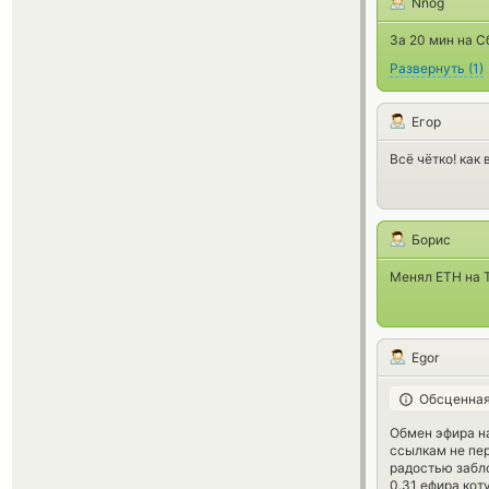
Nnog
За 20 мин на С
Развернуть
(
1
)
Егор
Всё чётко! как
Борис
Менял ETH на 
Egor
Обсценная
Обмен эфира на
ссылкам не пер
радостью забл
0.31 ефира кот