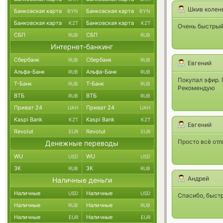
Шкив колен
Банковская карта
Банковская карта
BYN
BYN
Банковская карта
Банковская карта
KZT
KZT
Очень быстрый 
СБП
СБП
RUB
RUB
Интернет-банкинг
Сбербанк
Сбербанк
RUB
RUB
Евгений
Альфа-Банк
Альфа-Банк
RUB
RUB
Покупал эфир.
Т-Банк
Т-Банк
RUB
RUB
Рекомендую
ВТБ
ВТБ
RUB
RUB
Приват 24
Приват 24
UAH
UAH
Kaspi Bank
Kaspi Bank
KZT
KZT
Евгений
Revolut
Revolut
EUR
EUR
Просто всё отл
Денежные переводы
WU
WU
USD
USD
ЗК
ЗК
RUB
RUB
Андрей
Наличные деньги
Наличные
Наличные
USD
USD
Спасибо, быст
Наличные
Наличные
RUB
RUB
Наличные
Наличные
EUR
EUR