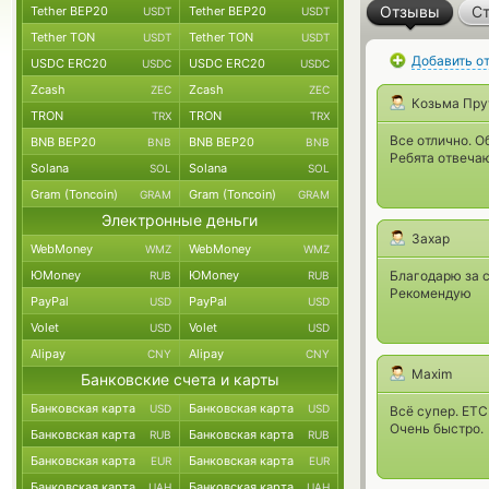
Отзывы
Ст
Tether BEP20
Tether BEP20
USDT
USDT
Tether TON
Tether TON
USDT
USDT
Добавить о
USDC ERC20
USDC ERC20
USDC
USDC
Zcash
Zcash
ZEC
ZEC
Козьма Пру
TRON
TRON
TRX
TRX
Всe отлично. О
BNB BEP20
BNB BEP20
BNB
BNB
Ребята отвечаю
Solana
Solana
SOL
SOL
Gram (Toncoin)
Gram (Toncoin)
GRAM
GRAM
Электронные деньги
Захар
WebMoney
WebMoney
WMZ
WMZ
ЮMoney
ЮMoney
Благодарю за 
RUB
RUB
Рекомендую
PayPal
PayPal
USD
USD
Volet
Volet
USD
USD
Alipay
Alipay
CNY
CNY
Maxim
Банковские счета и карты
Банковская карта
Банковская карта
USD
USD
Всё супер. ET
Очень быстро.
Банковская карта
Банковская карта
RUB
RUB
Банковская карта
Банковская карта
EUR
EUR
Банковская карта
Банковская карта
UAH
UAH