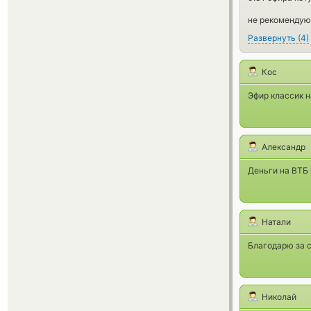
не рекомендую
Развернуть
(
4
)
Кос
Эфир классик н
Александр
Деньги на ВТБ
Натали
Благодарю за с
Николай