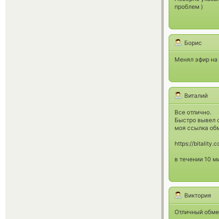
проблем )
Борис
Менял эфир на т
Виталий
Все отлично.
Быстро вывел с
моя ссылка об
https://bitality
в течении 10 м
Виктория
Отличный обме