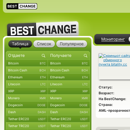
Мониторинг
Таблица
Список
Популярное
Bitcoin
Bitcoin
BTC
BTC
Bitcoin Cash
Bitcoin Cash
BCH
BCH
Ethereum
Ethereum
ETH
ETH
Litecoin
Litecoin
LTC
LTC
Статус:
XRP
XRP
XRP
XRP
Возраст:
Monero
Monero
XMR
XMR
На BestChange:
Страна:
Dogecoin
Dogecoin
DOGE
DOGE
AML-прозрачност
Dash
Dash
DASH
DASH
Tether ERC20
Tether ERC20
USDT
USDT
Tether TRC20
Tether TRC20
USDT
USDT