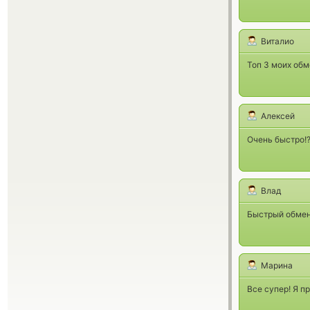
Виталио
Топ 3 моих обм
Алексей
Очень быстро!
Влад
Быстрый обмен!
Марина
Все супер! Я п