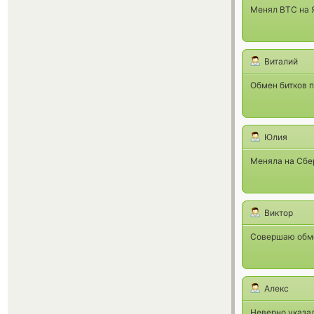
Менял ВТС на Я
Виталий
Обмен битков 
Юлия
Меняла на Сбер
Виктор
Совершаю обмен
Алекс
Неверно указал