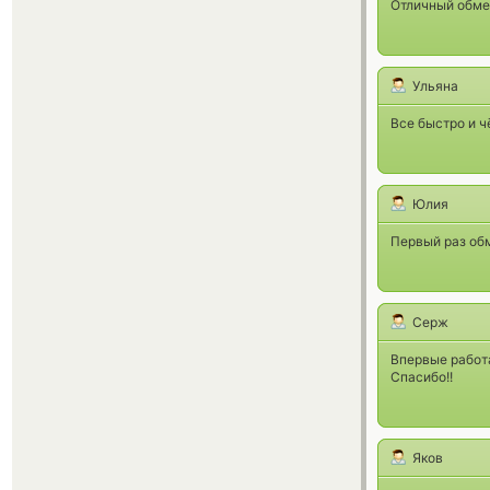
Отличный обмен
Ульяна
Все быстро и чё
Юлия
Первый раз об
Серж
Впервые работ
Спасибо!!
Яков