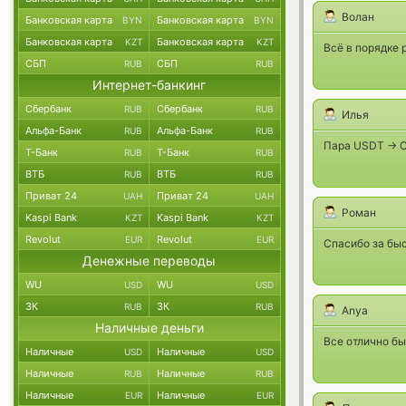
Волан
Банковская карта
Банковская карта
BYN
BYN
Банковская карта
Банковская карта
KZT
KZT
Всё в порядке р
СБП
СБП
RUB
RUB
Интернет-банкинг
Сбербанк
Сбербанк
RUB
RUB
Илья
Альфа-Банк
Альфа-Банк
RUB
RUB
Пара USDT -> С
Т-Банк
Т-Банк
RUB
RUB
ВТБ
ВТБ
RUB
RUB
Приват 24
Приват 24
UAH
UAH
Роман
Kaspi Bank
Kaspi Bank
KZT
KZT
Revolut
Revolut
EUR
EUR
Спасибо за быс
Денежные переводы
WU
WU
USD
USD
ЗК
ЗК
RUB
RUB
Anya
Наличные деньги
Все отлично б
Наличные
Наличные
USD
USD
Наличные
Наличные
RUB
RUB
Наличные
Наличные
EUR
EUR