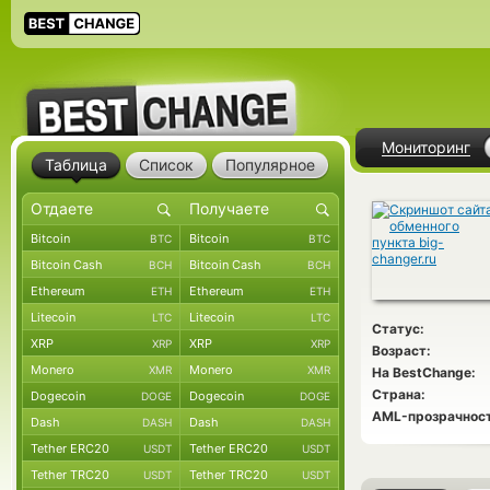
Мониторинг
Таблица
Список
Популярное
Bitcoin
Bitcoin
BTC
BTC
Bitcoin Cash
Bitcoin Cash
BCH
BCH
Ethereum
Ethereum
ETH
ETH
Litecoin
Litecoin
LTC
LTC
Статус:
XRP
XRP
XRP
XRP
Возраст:
Monero
Monero
XMR
XMR
На BestChange:
Страна:
Dogecoin
Dogecoin
DOGE
DOGE
AML-прозрачност
Dash
Dash
DASH
DASH
Tether ERC20
Tether ERC20
USDT
USDT
Tether TRC20
Tether TRC20
USDT
USDT