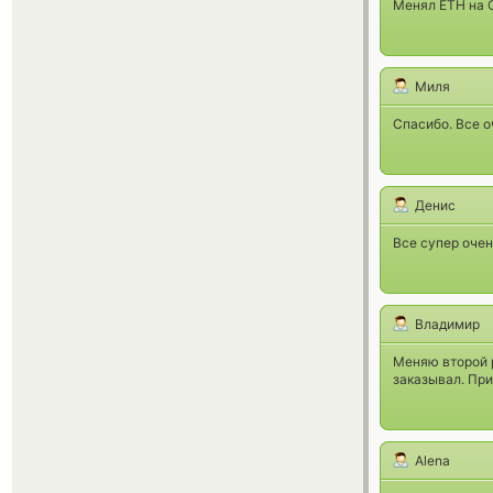
Менял ETH на С
Миля
Спасибо. Все о
Денис
Все супер очен
Владимир
Меняю второй р
заказывал. При
Alena