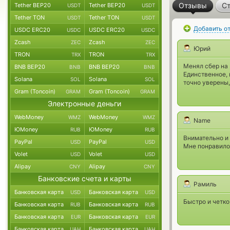
Отзывы
Ст
Tether BEP20
Tether BEP20
USDT
USDT
Tether TON
Tether TON
USDT
USDT
Добавить о
USDC ERC20
USDC ERC20
USDC
USDC
Zcash
Zcash
ZEC
ZEC
Юрий
TRON
TRON
TRX
TRX
Менял сбер на 
BNB BEP20
BNB BEP20
BNB
BNB
Единственное, 
Solana
Solana
SOL
SOL
точно уверены,
Gram (Toncoin)
Gram (Toncoin)
GRAM
GRAM
Электронные деньги
WebMoney
WebMoney
WMZ
WMZ
Name
ЮMoney
ЮMoney
RUB
RUB
Внимательно и 
PayPal
PayPal
USD
USD
Мне понравило
Volet
Volet
USD
USD
Alipay
Alipay
CNY
CNY
Банковские счета и карты
Рамиль
Банковская карта
Банковская карта
USD
USD
Быстро и четко
Банковская карта
Банковская карта
RUB
RUB
Банковская карта
Банковская карта
EUR
EUR
Банковская карта
Банковская карта
UAH
UAH