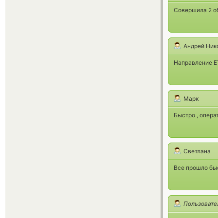
Совершила 2 о
Андрей Ник
Направление E
Марк
Быстро , опера
Светлана
Все прошло быс
Пользовате