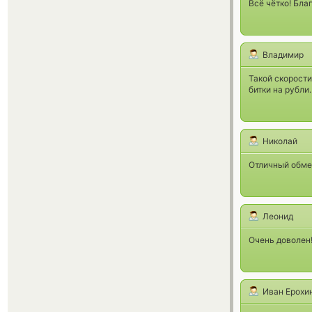
Всё чётко! Бла
Владимир
Такой скорости
битки на рубли.
Николай
Отличный обмен
Леонид
Очень доволен!
Иван Ерохи