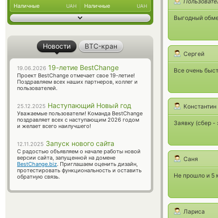
Пользовате
Наличные
Наличные
UAH
UAH
Выгодный обме
Новости
BTC-кран
Сергей
19-летие BestChange
19.06.2026
Все очень быс
Проект BestChange отмечает свое 19-летие!
Поздравляем всех наших партнеров, коллег и
пользователей.
Наступающий Новый год
25.12.2025
Константин
Уважаемые пользователи! Команда BestChange
поздравляет всех с наступающим 2026 годом
Заявку (сбер -
и желает всего наилучшего!
Запуск нового сайта
12.11.2025
С радостью объявляем о начале работы новой
версии сайта, запущенной на домене
Саня
BestChange.biz
. Приглашаем оценить дизайн,
протестировать функциональность и оставить
Не прошло и 5 
обратную связь.
Лариса