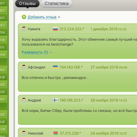
Отзывы
Статистика
SDT
SDT
Добавить отзыв
SDC
ZEC
Никита
213.234.222.*
1 декабря 2019
15:33
TRX
Хочу выразить благодарность. Этот обменник самый лучший н
BNB
пользовался на bestchange?
SOL
Развернуть
(
1
)
RAM
Афтандил
194.183.166.*
27 ноября 2019
09:40
MZ
RUB
Все отлично и быстро , рекомендую .
USD
USD
CNY
Андрей
196.196.203.*
26 ноября 2019
14:25
Всё норм, Битки-Сбер, были проблемы со связью, но всё быстр
USD
RUB
EUR
Николай
37.215.226.*
24 ноября 2019
10:07
UAH