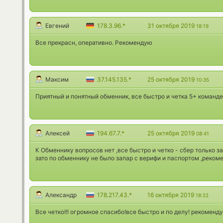
Евгений
178.3.96.*
31 октября 2019
18:19
Все прекрасн, оперативно. Рекомендую
Максим
37.145.135.*
25 октября 2019
10:35
Приятный и понятный обменник, все быстро и четка 5+ команде
Алексей
194.67.7.*
25 октября 2019
08:41
К Обменнику вопросов нет ,все быстро и четко - сбер только 
зато по обменнику не было запар с верифи и паспортом ,реком
Александр
178.217.43.*
16 октября 2019
18:22
Все четко!!! огромное спасибо!все быстро и по делу! рекоменд