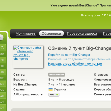
Уже видели новый BestChange? Пригла
Всего курсов:
11149
Мониторинг
Обменники
Проверка адреса
Пар
е
Обменный пункт Big-Change
BTC
Перейти на сайт Big-Changer
Информация от администратора обменног
BCH
Написать отзыв об обменном пункте
ETH
LTC
Статус:
Отзывов:
неактивен
XRP
Возраст:
8 лет и 6 месяцев
Финансовы
XMR
На BestChange:
7 лет и 11 месяцев
Всего валю
Страна:
Украина
Курсов обм
OGE
AML-прозрачность:
Сумма рез
AML
ASH
SDT
SDT