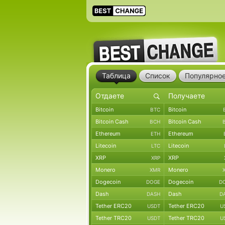
Таблица
Список
Популярно
Bitcoin
Bitcoin
BTC
Bitcoin Cash
Bitcoin Cash
BCH
Ethereum
Ethereum
ETH
Litecoin
Litecoin
LTC
XRP
XRP
XRP
Monero
Monero
XMR
Dogecoin
Dogecoin
DOGE
D
Dash
Dash
DASH
D
Tether ERC20
Tether ERC20
USDT
U
Tether TRC20
Tether TRC20
USDT
U