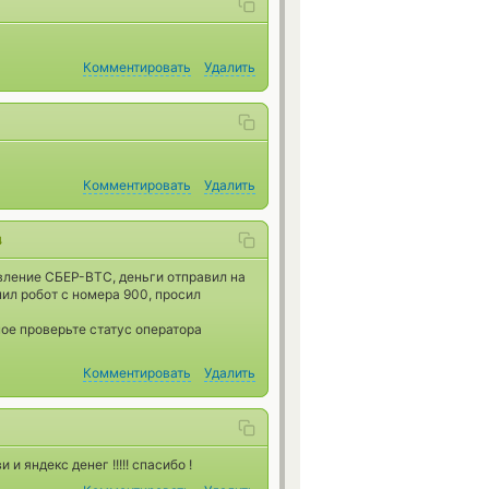
Комментировать
Удалить
Комментировать
Удалить
4
вление СБЕР-BTC, деньги отправил на
нил робот с номера 900, просил
ое проверьте статус оператора
Комментировать
Удалить
и яндекс денег !!!!! спасибо !