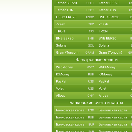
Tether BEP20
Tether BEP20
USDT
U
Tether TON
Tether TON
USDT
U
USDC ERC20
USDC ERC20
USDC
U
Zcash
Zcash
ZEC
TRON
TRON
TRX
BNB BEP20
BNB BEP20
BNB
Solana
Solana
SOL
Gram (Toncoin)
Gram (Toncoin)
GRAM
G
Электронные деньги
WebMoney
WebMoney
WMZ
W
ЮMoney
ЮMoney
RUB
PayPal
PayPal
USD
Volet
Volet
USD
Alipay
Alipay
CNY
Банковские счета и карты
Банковская карта
Банковская карта
USD
Банковская карта
Банковская карта
RUB
Банковская карта
Банковская карта
EUR
Банковская карта
Банковская карта
UAH