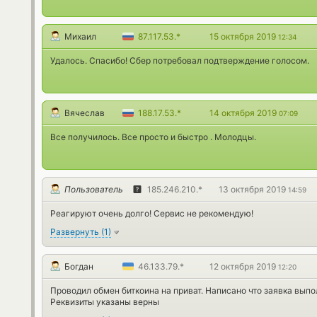
Михаил
87.117.53.*
15 октября 2019
12:34
Удалось. Спасибо! Сбер потребовал подтверждение голосом.
Вячеслав
188.17.53.*
14 октября 2019
07:09
Все получилось. Все просто и быстро . Молодцы.
Пользователь
185.246.210.*
13 октября 2019
14:59
Реагируют очень долго! Сервис не рекомендую!
Развернуть
(
1
)
Богдан
46.133.79.*
12 октября 2019
12:20
Проводил обмен биткоина на приват. Написано что заявка выпол
Реквизиты указаны верны