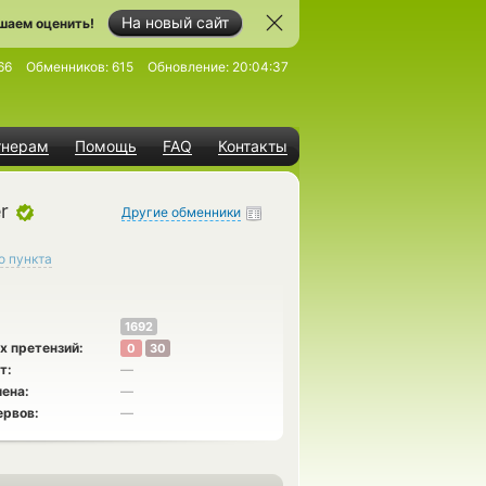
На новый сайт
шаем оценить!
66
Обменников:
615
Обновление:
20:04:37
тнерам
Помощь
FAQ
Контакты
r
Другие обменники
о пункта
1692
х претензий:
0
30
т:
—
ена:
—
ервов:
—