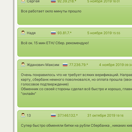
Сергей
92.39.218.*
5 ноября 2019
16:01
Все работает окло минуты прошло
Надя
93.81.7.*
5 ноября 2019
15:55
Всё ок. 15 мин ETH/ Сбер. рекомендую!
Жданович Максим
77.236.79.*
4 ноября 2019
09:3
Очень понравилось что не требует всяких верификаций. Напра
карту, сбербанк немного поволновался, но оплата прошла (зво
голосовое подтверждение)
Обменник со своей стороны сделал всё быстро и хорошо, главн
"онлайн"
13
37.146.132.*
31 октября 2019
19:16
Супер быстро обменяли битки на рубли Сбербанка , никаких киви 