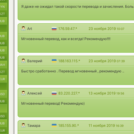
Я даже не ожидал такой скорости перевода и зачисления. Бол
BYN
KZT
RUB
Art
176.59.47.*
23 ноября 2019
10:07
RUB
Мгновенный перевод, как и всегда! Рекомендую!!!!
RUB
RUB
RUB
Валерий
188.163.115.*
23 ноября 2019
07:39
UAH
Быстро сработанно . Перевод мгновенный , рекомендую ..
KZT
EUR
Алексей
83.220.227.*
13 ноября 2019
19:56
USD
RUB
Мгновенный перевод! Рекомендую)
USD
RUB
Тамара
185.155.90.*
11 ноября 2019
16:39
EUR