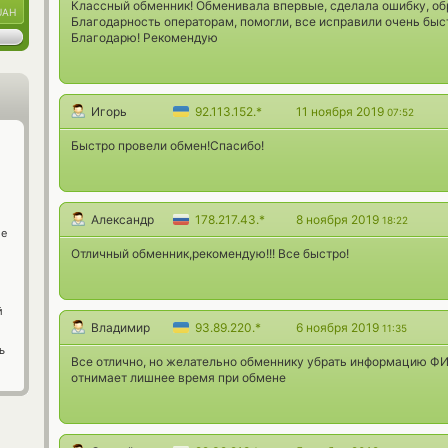
Классный обменник! Обменивала впервые, сделала ошибку, об
UAH
Благодарность операторам, помогли, все исправили очень быст
Благодарю! Рекомендую
Игорь
92.113.152.*
11 ноября 2019
07:52
Быстро провели обмен!Спасибо!
Александр
178.217.43.*
8 ноября 2019
18:22
ge
Отличный обменник,рекомендую!!! Все быстро!
й
Владимир
93.89.220.*
6 ноября 2019
11:35
ь
Все отлично, но желательно обменнику убрать информацию ФИ
отнимает лишнее время при обмене