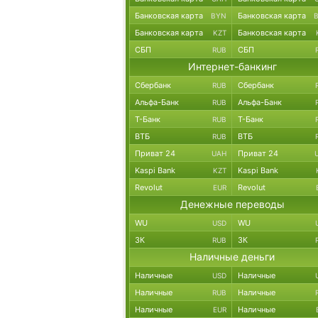
Банковская карта
Банковская карта
BYN
Банковская карта
Банковская карта
KZT
СБП
СБП
RUB
Интернет-банкинг
Сбербанк
Сбербанк
RUB
Альфа-Банк
Альфа-Банк
RUB
Т-Банк
Т-Банк
RUB
ВТБ
ВТБ
RUB
Приват 24
Приват 24
UAH
Kaspi Bank
Kaspi Bank
KZT
Revolut
Revolut
EUR
Денежные переводы
WU
WU
USD
ЗК
ЗК
RUB
Наличные деньги
Наличные
Наличные
USD
Наличные
Наличные
RUB
Наличные
Наличные
EUR