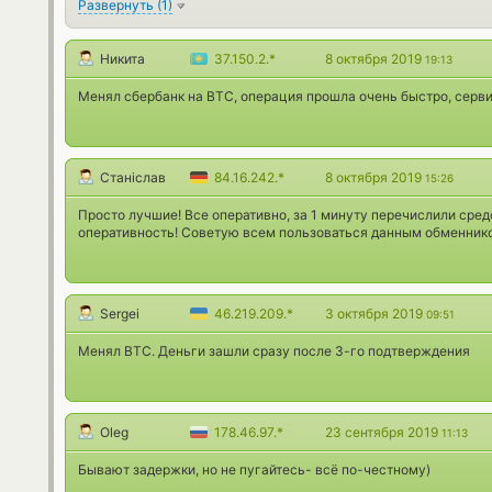
Развернуть
(
1
)
Никита
37.150.2.*
8 октября 2019
19:13
Менял сбербанк на BTC, операция прошла очень быстро, серви
Станіслав
84.16.242.*
8 октября 2019
15:26
Просто лучшие! Все оперативно, за 1 минуту перечислили средс
оперативность! Советую всем пользоваться данным обменник
Sergei
46.219.209.*
3 октября 2019
09:51
Менял ВТС. Деньги зашли сразу после 3-го подтверждения
Oleg
178.46.97.*
23 сентября 2019
11:13
Бывают задержки, но не пугайтесь- всё по-честному)