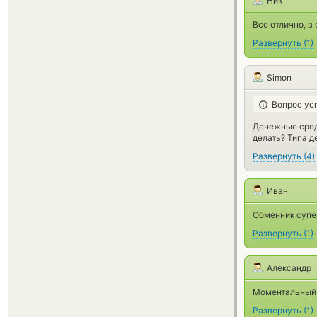
Ник
Все отлично, в
Развернуть
(
1
)
Simon
Вопрос ус
Денежные средс
делать? Типа 
Развернуть
(
4
)
Иван
Обменник супе
Развернуть
(
1
)
Александр
Моментальный 
Развернуть
(
1
)