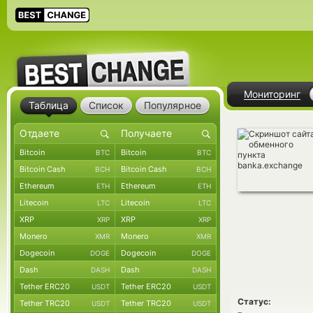
Мониторинг
Таблица
Список
Популярное
Bitcoin
Bitcoin
BTC
BTC
Bitcoin Cash
Bitcoin Cash
BCH
BCH
Ethereum
Ethereum
ETH
ETH
Litecoin
Litecoin
LTC
LTC
XRP
XRP
XRP
XRP
Monero
Monero
XMR
XMR
Dogecoin
Dogecoin
DOGE
DOGE
Dash
Dash
DASH
DASH
Tether ERC20
Tether ERC20
USDT
USDT
Статус:
Tether TRC20
Tether TRC20
USDT
USDT