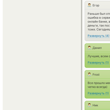
Егор
Раньше был отл
ошибка в серви
онлайн банке, 
деньги, так по
тоже. Сегодняш
Развернуть
(
4
)
Данил
Лучшие, всем 
Развернуть
(
1
)
Frost
Все прошло мег
четко всегда)
Развернуть
(
1
)
Ник