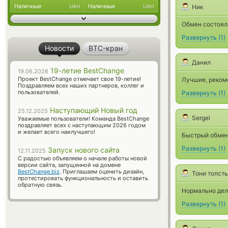
Наличные
Наличные
UAH
UAH
Ник
Обмен состоялс
Развернуть
(
1
)
Новости
BTC-кран
Данил
19-летие BestChange
19.06.2026
Проект BestChange отмечает свое 19-летие!
Лучшие, реком
Поздравляем всех наших партнеров, коллег и
пользователей.
Развернуть
(
1
)
Наступающий Новый год
25.12.2025
Sergei
Уважаемые пользователи! Команда BestChange
поздравляет всех с наступающим 2026 годом
и желает всего наилучшего!
Быстрый обмен
Развернуть
(
1
)
Запуск нового сайта
12.11.2025
С радостью объявляем о начале работы новой
версии сайта, запущенной на домене
BestChange.biz
. Приглашаем оценить дизайн,
Тони толст
протестировать функциональность и оставить
обратную связь.
Нормально дела
Развернуть
(
1
)