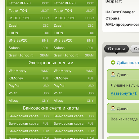
Возраст:
Tether BEP20
Tether BEP20
USDT
USDT
Tether TON
Tether TON
USDT
USDT
На BestChange:
USDC ERC20
USDC ERC20
Страна:
USDC
USDC
AML-прозрачност
Zcash
Zcash
ZEC
ZEC
TRON
TRON
TRX
TRX
BNB BEP20
BNB BEP20
BNB
BNB
Solana
Solana
SOL
SOL
Отзывы
Ст
Gram (Toncoin)
Gram (Toncoin)
GRAM
GRAM
Электронные деньги
Добавить о
WebMoney
WebMoney
WMZ
WMZ
Данил
ЮMoney
ЮMoney
RUB
RUB
Лучшие из луч
PayPal
PayPal
USD
USD
Volet
Volet
Развернуть
(
1
)
USD
USD
Alipay
Alipay
CNY
CNY
Банковские счета и карты
Данил
Банковская карта
Банковская карта
USD
USD
Все как всегда
Банковская карта
Банковская карта
RUB
RUB
Банковская карта
Банковская карта
EUR
EUR
Банковская карта
Банковская карта
UAH
UAH