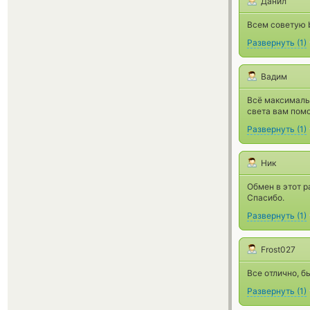
Данил
Всем советую 
Развернуть
(
1
)
Вадим
Всё максимальн
света вам помо
Развернуть
(
1
)
Ник
Обмен в этот р
Спасибо.
Развернуть
(
1
)
Frost027
Все отлично, б
Развернуть
(
1
)