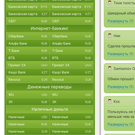
Тони толст
Банковская карта
Банковская карта
BYN
BYN
Шикарный обме
Банковская карта
Банковская карта
KZT
KZT
Развернуть
(
1
)
СБП
СБП
RUB
RUB
Интернет-банкинг
Ник
Сбербанк
Сбербанк
RUB
RUB
Альфа-Банк
Альфа-Банк
RUB
RUB
Сделка прошла
Т-Банк
Т-Банк
RUB
RUB
Развернуть
(
1
)
ВТБ
ВТБ
RUB
RUB
Приват 24
Приват 24
UAH
UAH
Samsonov O
Kaspi Bank
Kaspi Bank
KZT
KZT
Обмен прошел 
Revolut
Revolut
EUR
EUR
Денежные переводы
Развернуть
(
1
)
WU
WU
USD
USD
Kss
ЗК
ЗК
RUB
RUB
Наличные деньги
Пользуюсь не п
меньше чем за 
Наличные
Наличные
USD
USD
Наличные
Наличные
Развернуть
(
1
)
RUB
RUB
Наличные
Наличные
EUR
EUR