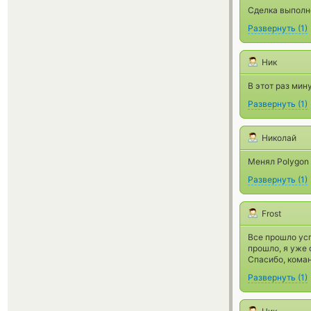
Сделка выполн
Развернуть
(
1
)
Ник
В этот раз мин
Развернуть
(
1
)
Николай
Менял Polygon
Развернуть
(
1
)
Frost
Все прошло усп
прошло, я уже 
Спасибо, коман
Развернуть
(
1
)