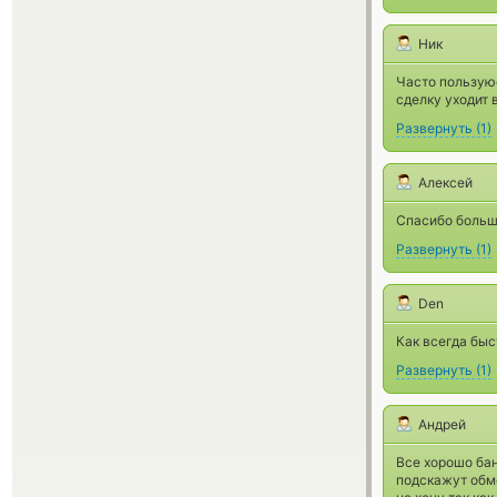
Ник
Часто пользуюс
сделку уходит 
Развернуть
(
1
)
Алексей
Спасибо большо
Развернуть
(
1
)
Den
Как всегда быс
Развернуть
(
1
)
Андрей
Все хорошо бан
подскажут обме