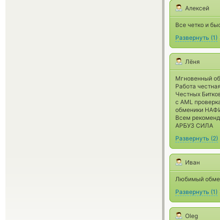
Алексей
Все четко и бы
Развернуть
(
1
)
Лёня
Мгновенный обм
Работа честная
Честных Битков
с AML проверка
обменики НАФИ
Всем рекоменд
АРБУЗ СИЛА
Развернуть
(
2
)
Иван
Любимый обме
Развернуть
(
1
)
Oleg