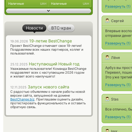
Наличные
Наличные
UAH
UAH
Развернуть
(
1
)
Сергей
Новости
BTC-кран
Впервые воспо
отправки денег
19-летие BestChange
19.06.2026
Развернуть
(
1
)
Проект BestChange отмечает свое 19-летие!
Поздравляем всех наших партнеров, коллег и
пользователей.
Лёня
Наступающий Новый год
25.12.2025
Арбуз вы прос
Уважаемые пользователи! Команда BestChange
Перевел, пошел
поздравляет всех с наступающим 2026 годом
и желает всего наилучшего!
Это уже третий
Развернуть
(
1
)
Запуск нового сайта
12.11.2025
С радостью объявляем о начале работы новой
версии сайта, запущенной на домене
Stas
BestChange.biz
. Приглашаем оценить дизайн,
протестировать функциональность и оставить
обратную связь.
Все отлично, б
Развернуть
(
1
)
Igor