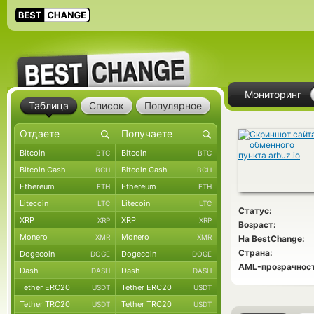
Мониторинг
Таблица
Список
Популярное
Bitcoin
Bitcoin
BTC
BTC
Bitcoin Cash
Bitcoin Cash
BCH
BCH
Ethereum
Ethereum
ETH
ETH
Litecoin
Litecoin
LTC
LTC
Статус:
XRP
XRP
XRP
XRP
Возраст:
Monero
Monero
XMR
XMR
На BestChange:
Страна:
Dogecoin
Dogecoin
DOGE
DOGE
AML-прозрачност
Dash
Dash
DASH
DASH
Tether ERC20
Tether ERC20
USDT
USDT
Tether TRC20
Tether TRC20
USDT
USDT