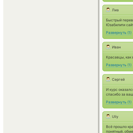
Лиа
Быстрый перев
Юзабилити сайт
Развернуть
(
1
)
Иван
Красавцы, как 
Развернуть
(
1
)
Сергей
И курс оказалс
спасибо за ваш
Развернуть
(
1
)
Uliy
Всё прошло кра
понятный, обме