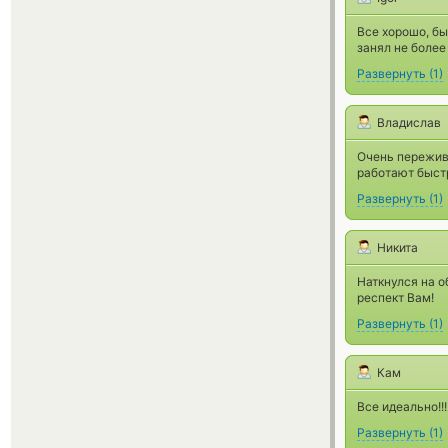
Все хорошо, бы
занял не более 
Развернуть
(
1
)
Владислав
Очень пережива
работают быст
Развернуть
(
1
)
Никита
Наткнулся на о
респект Вам!
Развернуть
(
1
)
Кам
Все идеально!!
Развернуть
(
1
)