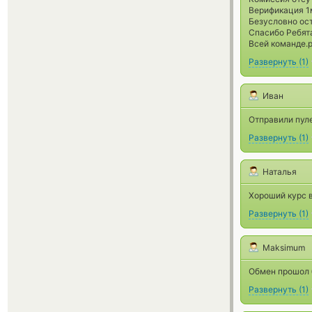
Верификация 1м
Безусловно ост
Спасибо Ребят
Всей команде.р
Развернуть
(
1
)
Иван
Отправили пуле
Развернуть
(
1
)
Наталья
Хороший курс 
Развернуть
(
1
)
Maksimum
Обмен прошол 
Развернуть
(
1
)