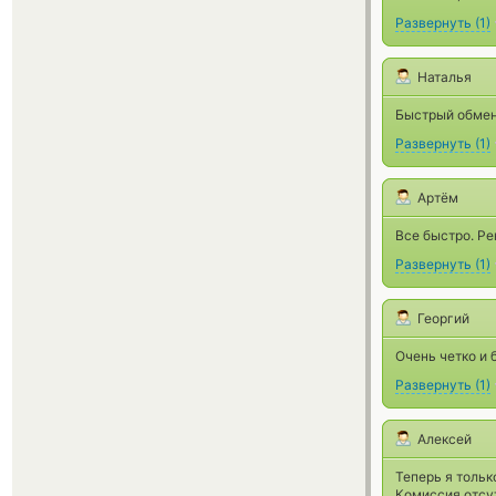
Развернуть
(
1
)
Наталья
Быстрый обмен
Развернуть
(
1
)
Артём
Все быстро. Р
Развернуть
(
1
)
Георгий
Очень четко и 
Развернуть
(
1
)
Алексей
Теперь я тольк
Комиссия отсу