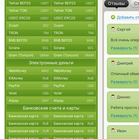
Отзывы
Ст
Tether BEP20
Tether BEP20
USDT
USDT
Tether TON
Tether TON
USDT
USDT
Добавить о
USDC ERC20
USDC ERC20
USDC
USDC
Zcash
Zcash
ZEC
ZEC
Сергей
TRON
TRON
TRX
TRX
Всё очень опер
BNB BEP20
BNB BEP20
BNB
BNB
Solana
Solana
Развернуть
(
1
)
SOL
SOL
Gram (Toncoin)
Gram (Toncoin)
GRAM
GRAM
Электронные деньги
Дмитрий
WebMoney
WebMoney
WMZ
WMZ
Отличный обмен
ЮMoney
ЮMoney
RUB
RUB
Развернуть
(
1
)
PayPal
PayPal
USD
USD
Volet
Volet
USD
USD
Дионис
Alipay
Alipay
CNY
CNY
Банковские счета и карты
Ребята просто 
Развернуть
(
1
)
Банковская карта
Банковская карта
USD
USD
Банковская карта
Банковская карта
RUB
RUB
Иван
Банковская карта
Банковская карта
EUR
EUR
Банковская карта
Банковская карта
UAH
UAH