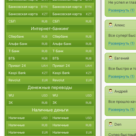
Не успел и гла
Банковская карта
Банковская карта
BYN
BYN
Развернуть
(
1
)
Банковская карта
Банковская карта
KZT
KZT
СБП
СБП
RUB
RUB
Алекс
Интернет-банкинг
Все супер! Быс
Сбербанк
Сбербанк
RUB
RUB
Развернуть
(
1
)
Альфа-Банк
Альфа-Банк
RUB
RUB
Т-Банк
Т-Банк
RUB
RUB
Евгений
ВТБ
ВТБ
RUB
RUB
Приват 24
Приват 24
UAH
UAH
Все быстро и т
Kaspi Bank
Kaspi Bank
KZT
KZT
Развернуть
(
1
)
Revolut
Revolut
EUR
EUR
Денежные переводы
Андрей
WU
WU
USD
USD
Все прошло ка
ЗК
ЗК
RUB
RUB
Наличные деньги
Развернуть
(
1
)
Наличные
Наличные
USD
USD
Den
Наличные
Наличные
RUB
RUB
Наличные
Наличные
EUR
EUR
Супер быстрый 