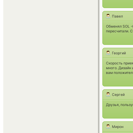
Павел
Обменял SOL ->
пересчитали. С
Георгий
Скорость прием
много. Дизайн 
вам положител
Сергей
Друзья, пользу
Мирон