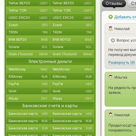
Отзывы
Ст
Tether BEP20
Tether BEP20
USDT
USDT
Tether TON
Tether TON
USDT
USDT
Добавить о
USDC ERC20
USDC ERC20
USDC
USDC
Zcash
Zcash
ZEC
ZEC
Николай
TRON
TRON
TRX
TRX
BNB BEP20
BNB BEP20
BNB
BNB
Вопрос ус
Solana
Solana
SOL
SOL
Не получил вы
Gram (Toncoin)
Gram (Toncoin)
перевод докуме
GRAM
GRAM
Электронные деньги
Развернуть
(
9
)
WebMoney
WebMoney
WMZ
WMZ
ЮMoney
ЮMoney
RUB
RUB
Ильгиз
PayPal
PayPal
USD
USD
На редкость п
Volet
Volet
USD
USD
заявок.
Alipay
Alipay
CNY
CNY
Банковские счета и карты
Банковская карта
Банковская карта
USD
USD
Николай
Банковская карта
Банковская карта
RUB
RUB
Продал юсдт на
Банковская карта
Банковская карта
EUR
EUR
понравилось.
Банковская карта
Банковская карта
UAH
UAH