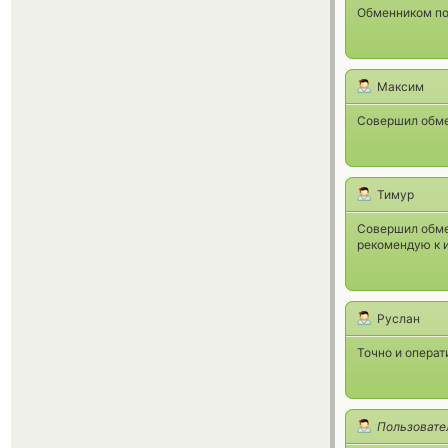
Обменником пол
Максим
Совершил обмен
Тимур
Совершил обмен
рекомендую к 
Руслан
Точно и операт
Пользовате