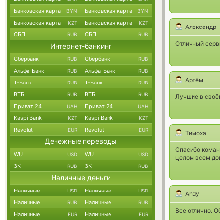
Банковская карта
Банковская карта
BYN
BYN
Банковская карта
Банковская карта
KZT
KZT
Александр
СБП
СБП
RUB
RUB
Отличный серви
Интернет-банкинг
Сбербанк
Сбербанк
RUB
RUB
Альфа-Банк
Альфа-Банк
RUB
RUB
Артём
Т-Банк
Т-Банк
RUB
RUB
ВТБ
ВТБ
RUB
RUB
Лучшие в своём
Приват 24
Приват 24
UAH
UAH
Kaspi Bank
Kaspi Bank
KZT
KZT
Revolut
Revolut
EUR
EUR
Тимоха
Денежные переводы
Спасибо команд
WU
WU
USD
USD
целом всем до
ЗК
ЗК
RUB
RUB
Наличные деньги
Наличные
Наличные
USD
USD
Andy
Наличные
Наличные
RUB
RUB
Все отлично. О
Наличные
Наличные
EUR
EUR