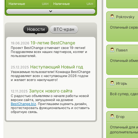
Наличные
Наличные
UAH
UAH
Pokrovsky
Отличный серв
Новости
BTC-кран
19-летие BestChange
19.06.2026
Проект BestChange отмечает свое 19-летие!
Павел
Поздравляем всех наших партнеров, коллег и
пользователей.
Отличный обмен
Наступающий Новый год
25.12.2025
Уважаемые пользователи! Команда BestChange
поздравляет всех с наступающим 2026 годом
и желает всего наилучшего!
Игорь
Запуск нового сайта
12.11.2025
Всё супер, сде
С радостью объявляем о начале работы новой
версии сайта, запущенной на домене
BestChange.biz
. Приглашаем оценить дизайн,
протестировать функциональность и оставить
обратную связь.
Егор
Отличный для и
дополнительных