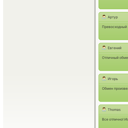
Артур
Превосходный с
Евгений
Отличный обмен
Игорь
Обмен произве
Thomas
Все отлично! И