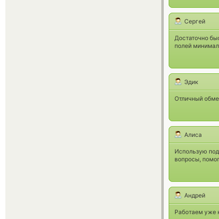
Сергей
Достаточно быс
полей минимал
Эдик
Отличный обме
Алиса
Использую подо
вопросы, помо
Андрей
Работаем уже н