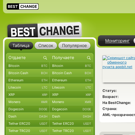
Мониторинг
Таблица
Список
Популярное
Bitcoin
Bitcoin
BTC
BTC
Bitcoin Cash
Bitcoin Cash
BCH
BCH
Ethereum
Ethereum
ETH
ETH
Litecoin
Litecoin
LTC
LTC
Статус:
XRP
XRP
XRP
XRP
Возраст:
Monero
Monero
XMR
XMR
На BestChange:
Страна:
Dogecoin
Dogecoin
DOGE
DOGE
AML-прозрачност
Dash
Dash
DASH
DASH
Tether ERC20
Tether ERC20
USDT
USDT
Tether TRC20
Tether TRC20
USDT
USDT