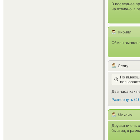
В последнее вр
на отлично, в 
Кирилл
Обмен выполнен
Genry
По имеющи
пользоват
Два часа как п
Развернуть
(
4
)
Максим
Друзья очень 
быстро, в рамк