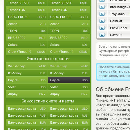
Ex-ATM24
Tether BEP20
Tether BEP20
USDT
USDT
BtcChange2
Tether TON
Tether TON
USDT
USDT
TroyChange
USDC ERC20
USDC ERC20
USDC
USDC
CoinCat
Zcash
Zcash
ZEC
ZEC
EasyGlobal
TRON
TRON
TRX
TRX
Сатоши
BNB BEP20
BNB BEP20
BNB
BNB
Solana
Solana
SOL
SOL
Всего по направле
Суммарный резерв
Gram (Toncoin)
Gram (Toncoin)
GRAM
GRAM
Официальный курс
Электронные деньги
WebMoney
WebMoney
WMZ
WMZ
Обратите внимание
не могут быть отр
ЮMoney
ЮMoney
RUB
RUB
оплаты/получения с
PayPal
PayPal
USD
USD
Volet
Volet
USD
USD
Об обмене Fr
Alipay
Alipay
CNY
CNY
Все представленные
→
Финанс
ПейПал д
Банковские счета и карты
которые иногда уст
Банковская карта
Банковская карта
USD
USD
выбранного вами пу
вы перешли на вебс
Банковская карта
Банковская карта
RUB
RUB
онлайн-консультант
Банковская карта
Банковская карта
EUR
EUR
этапе работы сайт
должны предложить 
Банковская карта
Банковская карта
UAH
UAH