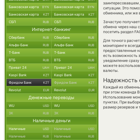
заинтересовавшем 
Банковская карта
Банковская карта
BYN
BYN
ситуации. Это пом
обменника, или же 
Банковская карта
Банковская карта
KZT
KZT
Зачастую получает
СБП
СБП
RUB
RUB
обмена через наш с
Интернет-банкинг
посетить раздел FA
Сбербанк
Сбербанк
RUB
RUB
Для точного расчет
Альфа-Банк
Альфа-Банк
RUB
RUB
мониторинге всегд
предоставленные н
Т-Банк
Т-Банк
RUB
RUB
есть возможность з
ВТБ
ВТБ
RUB
RUB
уведомление сразу 
можете воспользо
Приват 24
Приват 24
UAH
UAH
валюты.
Kaspi Bank
Kaspi Bank
KZT
KZT
Надежность 
Фридом Банк
Фридом Банк
KZT
KZT
Каждый из обменны
Revolut
Revolut
EUR
EUR
при этом команда 
Денежные переводы
Использование мон
пунктах. При выбор
WU
WU
USD
USD
размер резервов и 
ЗК
ЗК
RUB
RUB
Наличные деньги
Наличные
Наличные
USD
USD
Наличные
Наличные
RUB
RUB