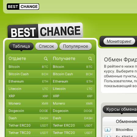
Мониторинг
Таблица
Список
Популярное
Обмен Фрид
В рейтинге ниже
Bitcoin
Bitcoin
BTC
BTC
курсу. Выберите 
Bitcoin Cash
Bitcoin Cash
BCH
BCH
обменные пункты,
Пользователям, 
Ethereum
Ethereum
ETH
ETH
показывающий воз
Litecoin
Litecoin
LTC
LTC
XRP
XRP
XRP
XRP
Monero
Monero
XMR
XMR
Курсы обмена
Dogecoin
Dogecoin
DOGE
DOGE
Dash
Dash
DASH
DASH
Обменни
Tether ERC20
Tether ERC20
USDT
USDT
BitcoinBox
Tether TRC20
Tether TRC20
USDT
USDT