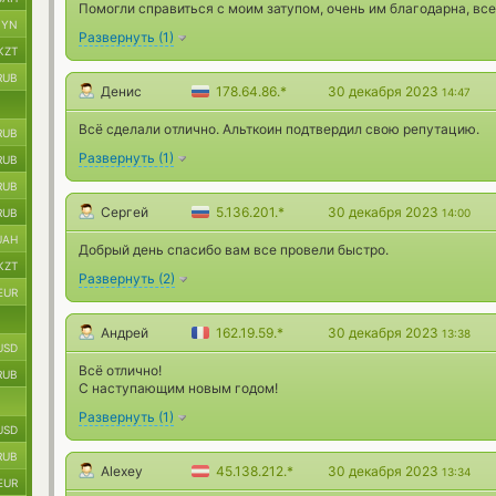
Помогли справиться с моим затупом, очень им благодарна, все
BYN
Развернуть
(
1
)
KZT
RUB
Денис
178.64.86.*
30 декабря 2023
14:47
Всё сделали отлично. Альткоин подтвердил свою репутацию.
RUB
Развернуть
(
1
)
RUB
RUB
Сергей
5.136.201.*
30 декабря 2023
RUB
14:00
UAH
Добрый день спасибо вам все провели быстро.
KZT
Развернуть
(
2
)
EUR
Андрей
162.19.59.*
30 декабря 2023
13:38
USD
Всё отлично!
RUB
С наступающим новым годом!
Развернуть
(
1
)
USD
RUB
Alexey
45.138.212.*
30 декабря 2023
13:34
EUR