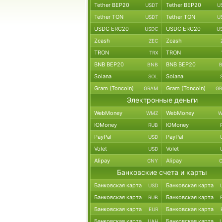
Tether BEP20
Tether BEP20
USDT
U
Tether TON
Tether TON
USDT
U
USDC ERC20
USDC ERC20
USDC
U
Zcash
Zcash
ZEC
TRON
TRON
TRX
BNB BEP20
BNB BEP20
BNB
Solana
Solana
SOL
Gram (Toncoin)
Gram (Toncoin)
GRAM
G
Электронные деньги
WebMoney
WebMoney
WMZ
W
ЮMoney
ЮMoney
RUB
PayPal
PayPal
USD
Volet
Volet
USD
Alipay
Alipay
CNY
Банковские счета и карты
Банковская карта
Банковская карта
USD
Банковская карта
Банковская карта
RUB
Банковская карта
Банковская карта
EUR
Банковская карта
Банковская карта
UAH