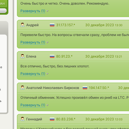
Очень быстро и четко. Очень доволен. Рекомендую.
UAH
Развернуть
(
1
)
Андрей
31.173.157.*
30 декабря 2023
13:30
Перевели быстро. На вопросы отвечали сразу, проблем не был
Развернуть
(
1
)
Елена
80.91.23.*
30 декабря 2023
13:21
Все отлично, быстро, без лишних хлопот.
ge
Развернуть
(
1
)
Анатолий Николаевич Бирюков
194.147.50.*
30 де
й
Отличный обменник. Успешно произвёл обмен из рнкб на LTC. Р
ь
Развернуть
(
1
)
Геннадий
80.83.236.*
30 декабря 2023
12:03
Молодцы! Хороший курс и без всякой лишней суеты при оформл