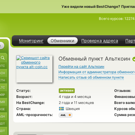
Уже видели новый BestChange? Пригла
Всего курсов:
1227
Мониторинг
Обменники
Проверка адреса
Пар
е
Обменный пункт Альткоин
BTC
Перейти на сайт Альткоин
Информация от администратора обменног
BCH
Написать отзыв об обменном пункте
ETH
LTC
Статус:
Отзывов:
активен
XRP
Возраст:
4 года и 4 месяца
Финансовы
XMR
На BestChange:
2 года и 11 месяцев
Всего валю
Страна:
Швеция
Курсов обм
OGE
AML-прозрачность:
Сумма рез
AML
ASH
SDT
SDT