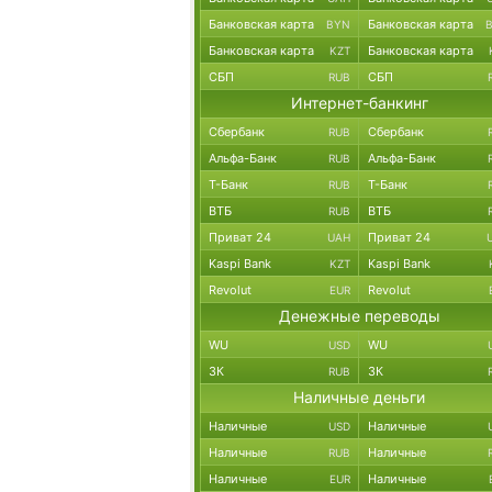
Банковская карта
Банковская карта
BYN
Банковская карта
Банковская карта
KZT
СБП
СБП
RUB
Интернет-банкинг
Сбербанк
Сбербанк
RUB
Альфа-Банк
Альфа-Банк
RUB
Т-Банк
Т-Банк
RUB
ВТБ
ВТБ
RUB
Приват 24
Приват 24
UAH
Kaspi Bank
Kaspi Bank
KZT
Revolut
Revolut
EUR
Денежные переводы
WU
WU
USD
ЗК
ЗК
RUB
Наличные деньги
Наличные
Наличные
USD
Наличные
Наличные
RUB
Наличные
Наличные
EUR