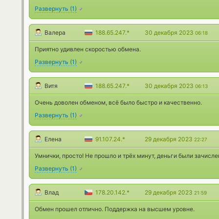
Развернуть
(
1
)
Валера
188.65.247.*
30 декабря 2023
06:18
Приятно удивлен скоростью обмена.
Развернуть
(
1
)
Витя
188.65.247.*
30 декабря 2023
06:13
Очень доволен обменом, всё было быстро и качественно.
Развернуть
(
1
)
Елена
91.107.24.*
29 декабря 2023
22:27
Умнички, просто! Не прошло и трёх минут, деньги были зачисле
Развернуть
(
1
)
Влад
178.20.142.*
29 декабря 2023
21:59
Обмен прошел отлично. Поддержка на высшем уровне.