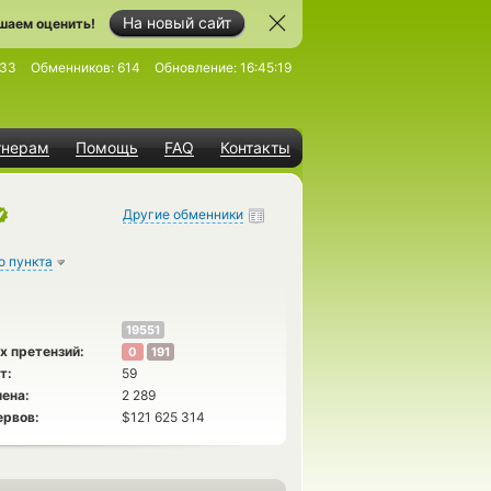
На новый сайт
шаем оценить!
433
Обменников:
614
Обновление:
16:45:19
тнерам
Помощь
FAQ
Контакты
Другие обменники
о пункта
19551
х претензий:
0
191
т:
59
ена:
2 289
ервов:
$121 625 314