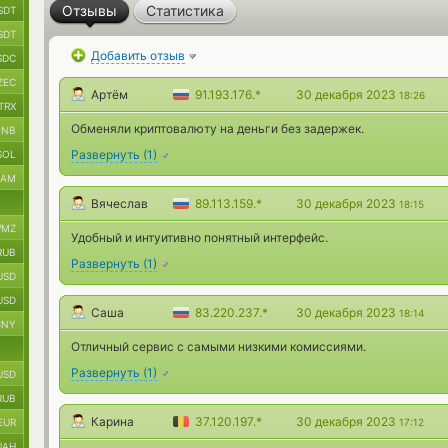
Отзывы
Статистика
SDT
SDT
Добавить отзыв
SDC
ZEC
Артём
91.193.176.*
30 декабря 2023
18:26
TRX
Обменяли криптовалюту на деньги без задержек.
BNB
Развернуть
(
1
)
SOL
RAM
Вячеслав
89.113.159.*
30 декабря 2023
18:15
MZ
Удобный и интуитивно понятный интерфейс.
RUB
Развернуть
(
1
)
USD
USD
Саша
83.220.237.*
30 декабря 2023
18:14
CNY
Отличный сервис с самыми низкими комиссиями.
Развернуть
(
1
)
USD
RUB
Карина
37.120.197.*
30 декабря 2023
EUR
17:12
UAH