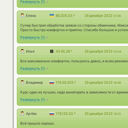
Развернуть
(
1
)
Елена
89.209.33.*
29 декабря 2023
21:06
Супер быстрая обработка заявок со стороны обменника. Макс
Просто быстро комфортно и приятно. Спасибо большое и успех
Развернуть
(
1
)
Илья
45.95.28.*
29 декабря 2023
20:04
Все максимально комфортно, пользуюсь давно, и всем рекоме
Развернуть
(
1
)
Владимир
176.59.205.*
29 декабря 2023
19:49
Курс один из лучших, надо мониторить в зависимости от време
Развернуть
(
1
)
Артём
178.155.30.*
29 декабря 2023
19:22
Всё прошло хорошо.