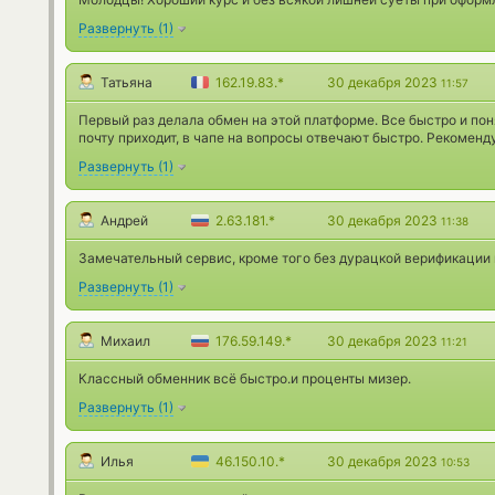
Развернуть
(
1
)
Татьяна
162.19.83.*
30 декабря 2023
11:57
Первый раз делала обмен на этой платформе. Все быстро и пон
почту приходит, в чапе на вопросы отвечают быстро. Рекоменд
Развернуть
(
1
)
Андрей
2.63.181.*
30 декабря 2023
11:38
Замечательный сервис, кроме того без дурацкой верификации 
Развернуть
(
1
)
Михаил
176.59.149.*
30 декабря 2023
11:21
Классный обменник всё быстро.и проценты мизер.
Развернуть
(
1
)
Илья
46.150.10.*
30 декабря 2023
10:53