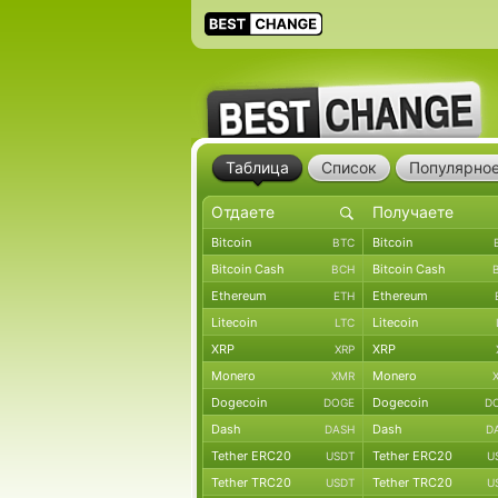
Таблица
Список
Популярно
Bitcoin
Bitcoin
BTC
Bitcoin Cash
Bitcoin Cash
BCH
Ethereum
Ethereum
ETH
Litecoin
Litecoin
LTC
XRP
XRP
XRP
Monero
Monero
XMR
Dogecoin
Dogecoin
DOGE
D
Dash
Dash
DASH
D
Tether ERC20
Tether ERC20
USDT
U
Tether TRC20
Tether TRC20
USDT
U