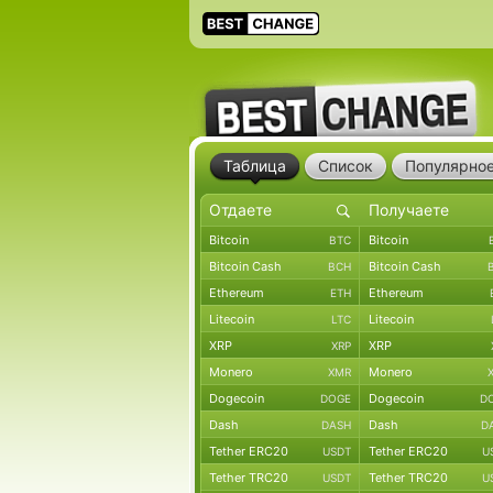
Таблица
Список
Популярно
Bitcoin
Bitcoin
BTC
Bitcoin Cash
Bitcoin Cash
BCH
Ethereum
Ethereum
ETH
Litecoin
Litecoin
LTC
XRP
XRP
XRP
Monero
Monero
XMR
Dogecoin
Dogecoin
DOGE
D
Dash
Dash
DASH
D
Tether ERC20
Tether ERC20
USDT
U
Tether TRC20
Tether TRC20
USDT
U