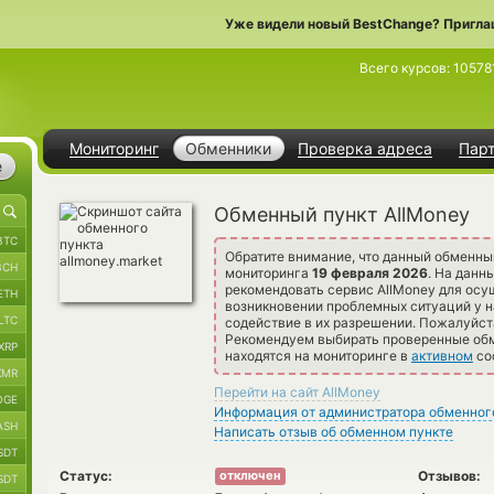
Уже видели новый BestChange? Пригла
Всего курсов:
10578
Мониторинг
Обменники
Проверка адреса
Пар
е
Обменный пункт AllMoney
BTC
Обратите внимание, что данный обменны
BCH
мониторинга
19 февраля 2026
. На данн
рекомендовать сервис AllMoney для осу
ETH
возникновении проблемных ситуаций у н
LTC
содействие в их разрешении. Пожалуйст
Рекомендуем выбирать проверенные обме
XRP
находятся на мониторинге в
активном
со
XMR
Перейти на сайт AllMoney
OGE
Информация от администратора обменног
ASH
Написать отзыв об обменном пункте
SDT
Статус:
Отзывов:
отключен
SDT