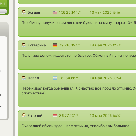
UAH
Богдан
158.23.144.*
16 мая 2025
16:19
По обмену получил свои денежки буквально минут через 10-15
Екатерина
79.210.197.*
14 мая 2025
17:47
Получила денежки достаточно быстро. Обменный пункт понрав
ge
Павел
181.84.66.*
14 мая 2025
08:54
Переживал когда обменивал. К счастью все прошло отлично. Х
спокойствие)
й
ь
Евгений
36.77.231.*
13 мая 2025
10:07
Очередной обмен здесь, все отлично, спасибо вам большое.