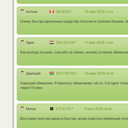
Антоха
38.25.16.*
12 мая 2025
13:25
Очень быстро денежные средства получил в полном обьеме, о
Эдик
134.35.218.*
11 мая 2025
14:49
Как всегда лучшие. спасибо за обмен. желаю успехов обменни
Дмитрий
102.176.178.*
10 мая 2025
10:35
Хороший обменник. Я прихожу обмениваю часто. Сегодня тоже
через 15 мин.
Миша
177.37.37.*
9 мая 2025
08:06
Все норм получил деньги быстро. всем советую обменный пунк