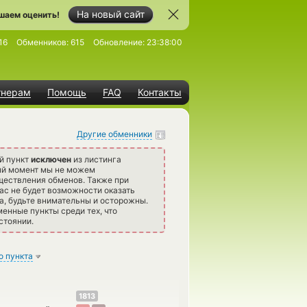
На новый сайт
шаем оценить!
16
Обменников:
615
Обновление:
23:38:00
тнерам
Помощь
FAQ
Контакты
Другие обменники
й пункт
исключен
из листинга
ый момент мы не можем
ществления обменов. Также при
ас не будет возможности оказать
а, будьте внимательны и осторожны.
нные пункты среди тех, что
стоянии.
о пункта
1813