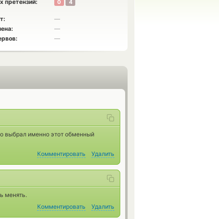
х претензий:
0
4
т:
—
ена:
—
ервов:
—
то выбрал именно этот обменный
Комментировать
Удалить
ь менять.
Комментировать
Удалить