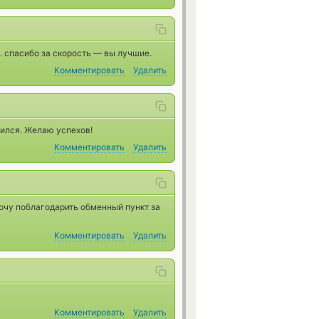
. спасибо за скорость — вы лучшие.
Комментировать
Удалить
ился. Желаю успехов!
Комментировать
Удалить
очу поблагодарить обменный пункт за
Комментировать
Удалить
Комментировать
Удалить