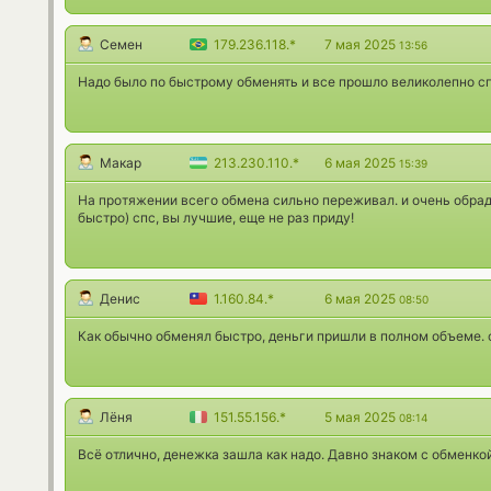
Семен
179.236.118.*
7 мая 2025
13:56
Надо было по быстрому обменять и все прошло великолепно с
Макар
213.230.110.*
6 мая 2025
15:39
На протяжении всего обмена сильно переживал. и очень обрад
быстро) спс, вы лучшие, еще не раз приду!
Денис
1.160.84.*
6 мая 2025
08:50
Как обычно обменял быстро, деньги пришли в полном объеме. 
Лёня
151.55.156.*
5 мая 2025
08:14
Всё отлично, денежка зашла как надо. Давно знаком с обменкой