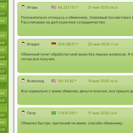
BYN
Игорь
64.227.131.*
21 мая 2025
08:33
KZT
Положительно отношусь к обменнику. Знакомый посоветовал з
RUB
Рассчитываю на долгосрочное сотрудничество.
RUB
RUB
Владос
206.189.57.*
20 мая 2025
17:04
RUB
Обменный пункт обработал мой заказ без лишних вопросов. Я п
RUB
потом все получил.
UAH
KZT
EUR
Всеволод
161.35.82.*
19 мая 2025
16:23
Все нормально с моим обменом. деньги получил, все пришло д
USD
RUB
Петр
179.97.191.*
17 мая 2025
13:41
USD
RUB
Обменял быстро. претензий не имею. спасибо обменнику.
EUR