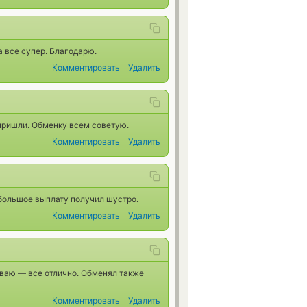
 все супер. Благодарю.
Комментировать
Удалить
 пришли. Обменку всем советую.
Комментировать
Удалить
 большое выплату получил шустро.
Комментировать
Удалить
иваю — все отлично. Обменял также
Комментировать
Удалить