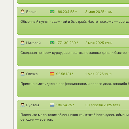
Борис
186.204.58.*
3 мая 2025
13:37
Обменный пункт надежный и быстрый. Часто прихожу — всегда
Николай
177.130.239.*
2 мая 2025
12:02
Создавал по норм курсу, все ништяк, по заявке деньги быстро
Олежа
92.58.181.*
1 мая 2025
13:51
Приятно иметь дело с профессионалами своего дела. спасибо
Рустам
186.54.75.*
30 апреля 2025
10:27
Плохо что мало таких обменников как этот. Часто здесь обмен
сегодня — все топ.