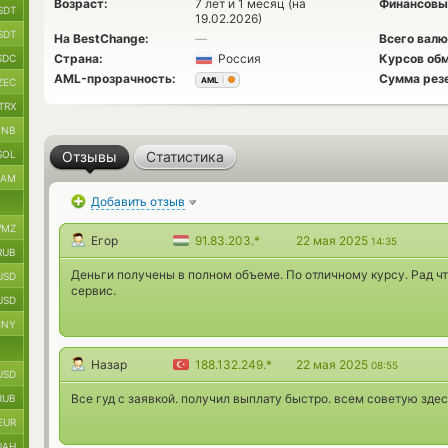
Возраст:
7 лет и 1 месяц (на
Финансовы
SDT
19.02.2026)
SDT
На BestChange:
—
Всего валю
Страна:
Россия
Курсов обм
SDC
AML-прозрачность:
Сумма рез
AML
ZEC
TRX
BNB
SOL
Отзывы
Статистика
RAM
Добавить отзыв
MZ
Егор
91.83.203.*
22 мая 2025
14:35
RUB
Деньги получены в полном объеме. По отличному курсу. Рад ч
USD
сервис.
USD
CNY
Назар
188.132.249.*
22 мая 2025
08:55
USD
Все гуд с заявкой. получил выплату быстро. всем советую здес
RUB
EUR
UAH