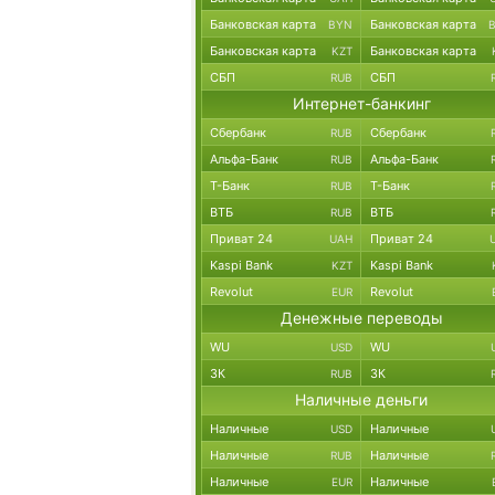
Банковская карта
Банковская карта
BYN
Банковская карта
Банковская карта
KZT
СБП
СБП
RUB
Интернет-банкинг
Сбербанк
Сбербанк
RUB
Альфа-Банк
Альфа-Банк
RUB
Т-Банк
Т-Банк
RUB
ВТБ
ВТБ
RUB
Приват 24
Приват 24
UAH
Kaspi Bank
Kaspi Bank
KZT
Revolut
Revolut
EUR
Денежные переводы
WU
WU
USD
ЗК
ЗК
RUB
Наличные деньги
Наличные
Наличные
USD
Наличные
Наличные
RUB
Наличные
Наличные
EUR