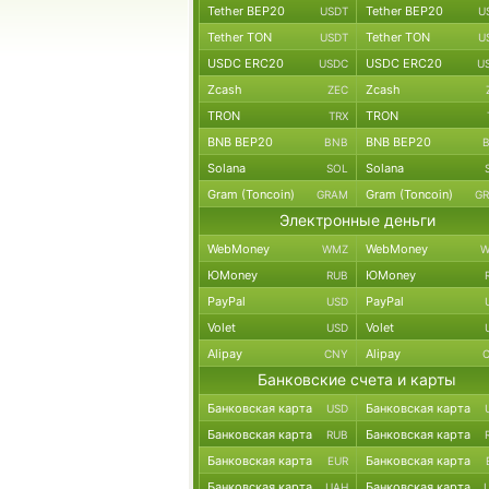
Tether BEP20
Tether BEP20
USDT
U
Tether TON
Tether TON
USDT
U
USDC ERC20
USDC ERC20
USDC
U
Zcash
Zcash
ZEC
TRON
TRON
TRX
BNB BEP20
BNB BEP20
BNB
Solana
Solana
SOL
Gram (Toncoin)
Gram (Toncoin)
GRAM
G
Электронные деньги
WebMoney
WebMoney
WMZ
W
ЮMoney
ЮMoney
RUB
PayPal
PayPal
USD
Volet
Volet
USD
Alipay
Alipay
CNY
Банковские счета и карты
Банковская карта
Банковская карта
USD
Банковская карта
Банковская карта
RUB
Банковская карта
Банковская карта
EUR
Банковская карта
Банковская карта
UAH