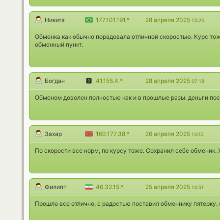
Никита
177.101.191.*
28 апреля 2025
13:20
Обменка как обычно порадовала отличной скоростью. Курс то
обменный пункт.
Богдан
41.155.4.*
28 апреля 2025
07:18
Обменом доволен полностью как и в прошлые разы. деньги пос
Захар
160.177.38.*
26 апреля 2025
14:12
По скорости все норм, по курсу тоже. Сохранил себе обменик.
Филипп
46.32.15.*
25 апреля 2025
14:51
Прошло все отлично, с радостью поставил обменнику пятерку. 