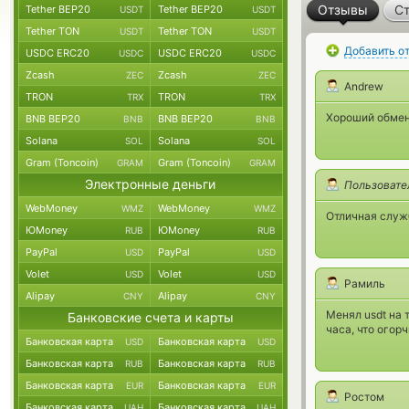
Отзывы
Ст
Tether BEP20
Tether BEP20
USDT
USDT
Tether TON
Tether TON
USDT
USDT
Добавить о
USDC ERC20
USDC ERC20
USDC
USDC
Zcash
Zcash
ZEC
ZEC
Andrew
TRON
TRON
TRX
TRX
Хороший обмен
BNB BEP20
BNB BEP20
BNB
BNB
Solana
Solana
SOL
SOL
Gram (Toncoin)
Gram (Toncoin)
GRAM
GRAM
Электронные деньги
Пользовате
WebMoney
WebMoney
WMZ
WMZ
Отличная служ
ЮMoney
ЮMoney
RUB
RUB
PayPal
PayPal
USD
USD
Volet
Volet
USD
USD
Рамиль
Alipay
Alipay
CNY
CNY
Менял usdt на 
Банковские счета и карты
часа, что огорч
Банковская карта
Банковская карта
USD
USD
Банковская карта
Банковская карта
RUB
RUB
Банковская карта
Банковская карта
EUR
EUR
Ростом
Банковская карта
Банковская карта
UAH
UAH