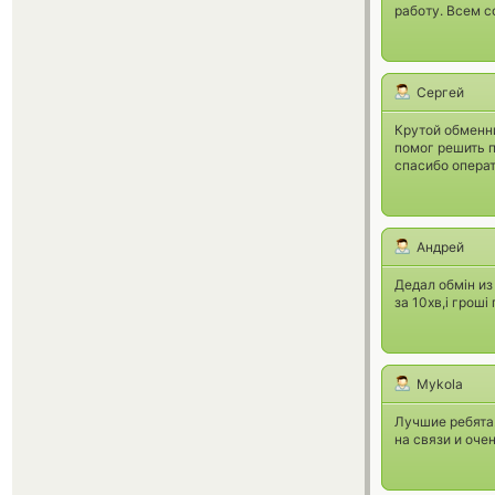
работу. Всем с
Сергей
Крутой обменни
помог решить 
спасибо операт
Андрей
Дедал обмін из
за 10хв,і гроші
Mykola
Лучшие ребята.
на связи и оче