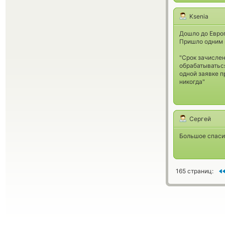
Ksenia
Дошло до Европ
Пришло одним п
"Срок зачислен
обрабатываться
одной заявке п
никогда"
Сергей
Большое спасиб
165 страниц: