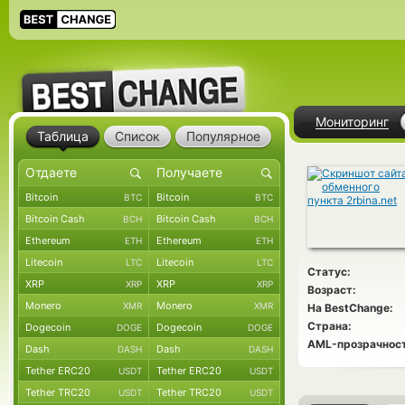
Мониторинг
Таблица
Список
Популярное
Bitcoin
Bitcoin
BTC
BTC
Bitcoin Cash
Bitcoin Cash
BCH
BCH
Ethereum
Ethereum
ETH
ETH
Litecoin
Litecoin
LTC
LTC
Статус:
XRP
XRP
XRP
XRP
Возраст:
Monero
Monero
XMR
XMR
На BestChange:
Страна:
Dogecoin
Dogecoin
DOGE
DOGE
AML-прозрачност
Dash
Dash
DASH
DASH
Tether ERC20
Tether ERC20
USDT
USDT
Tether TRC20
Tether TRC20
USDT
USDT