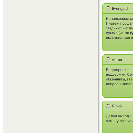
Evengard
Использовал дл
Платёж прошёл 
"задним" число
сумма (из-за к
пользоваться 
Антон
Регулярно пол
поддержки. Сег
обменника, зав
вопрос и завер
Юрий
Делал вывод US
замену реквизи