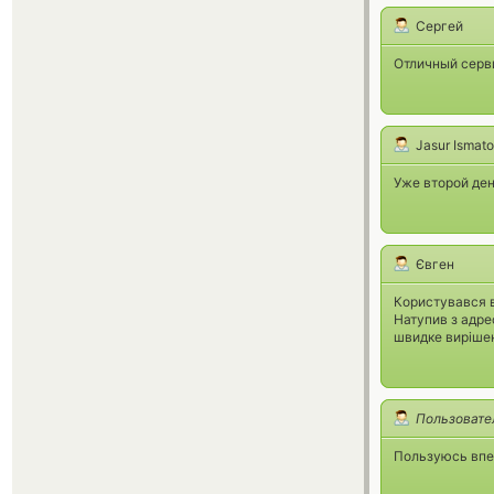
Сергей
Отличный серви
Jasur Ismat
Уже второй де
Євген
Користувався 
Натупив з адре
швидке виріше
Пользовате
Пользуюсь впер