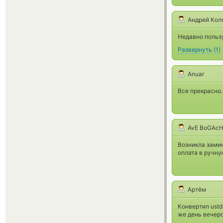
Андрей Кол
Недавно польз
Развернуть
(
1
)
Anuar
Все прекрасно.
AvE BoGAc
Возникла замин
оплата в ручну
Артём
Конвертил ustd
же день вечеро