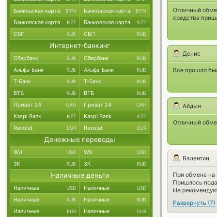
Отличный обмен
Банковская карта
Банковская карта
BYN
BYN
средства пришл
Банковская карта
Банковская карта
KZT
KZT
СБП
СБП
RUB
RUB
Интернет-банкинг
Денис
Сбербанк
Сбербанк
RUB
RUB
Альфа-Банк
Альфа-Банк
Все прошло быс
RUB
RUB
Т-Банк
Т-Банк
RUB
RUB
ВТБ
ВТБ
RUB
RUB
Приват 24
Приват 24
UAH
UAH
Айдын
Kaspi Bank
Kaspi Bank
KZT
KZT
Отличный обмен
Revolut
Revolut
EUR
EUR
Денежные переводы
WU
WU
USD
USD
Валентин
ЗК
ЗК
RUB
RUB
Наличные деньги
При обмене на 
Пришлось пода
Наличные
Наличные
USD
USD
Не рекоменду
Наличные
Наличные
RUB
RUB
Развернуть
(
7
)
Наличные
Наличные
EUR
EUR