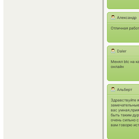
Александр
Отличная работ
Daler
Менял btc на к
онлайн
Альберт
Здравствуйте я
замечательные 
вас умная,прия
быть таким дур
очень сильно с
вам говорю ис