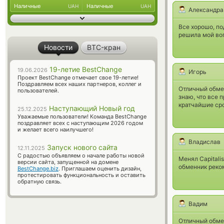
Наличные
Наличные
UAH
UAH
Александра
Все хорошо, по
решила мой во
Новости
BTC-кран
19-летие BestChange
19.06.2026
Игорь
Проект BestChange отмечает свое 19-летие!
Поздравляем всех наших партнеров, коллег и
Отличный обмен
пользователей.
знаю, что все 
кратчайшие ср
Наступающий Новый год
25.12.2025
Уважаемые пользователи! Команда BestChange
поздравляет всех с наступающим 2026 годом
и желает всего наилучшего!
Владислав
Запуск нового сайта
12.11.2025
С радостью объявляем о начале работы новой
Менял Capitali
версии сайта, запущенной на домене
обменник реко
BestChange.biz
. Приглашаем оценить дизайн,
протестировать функциональность и оставить
обратную связь.
Вадим
Отличный обмен