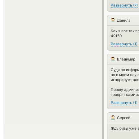
Развернуть
(
7
)
Данила
Как я вот так 
49150
Развернуть
(
1
)
Владимир
Судя по информ
но в моем случ
игнорирует вс
Прошу админи
говорят сами з
Развернуть
(
1
)
Сергей
Жду биты уже 8