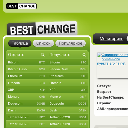
Мониторинг
Таблица
Список
Популярное
Bitcoin
Bitcoin
BTC
BTC
Bitcoin Cash
Bitcoin Cash
BCH
BCH
Ethereum
Ethereum
ETH
ETH
Litecoin
Litecoin
LTC
LTC
Статус:
XRP
XRP
XRP
XRP
Возраст:
Monero
Monero
XMR
XMR
На BestChange:
Страна:
Dogecoin
Dogecoin
DOGE
DOGE
AML-прозрачност
Dash
Dash
DASH
DASH
Tether ERC20
Tether ERC20
USDT
USDT
Tether TRC20
Tether TRC20
USDT
USDT