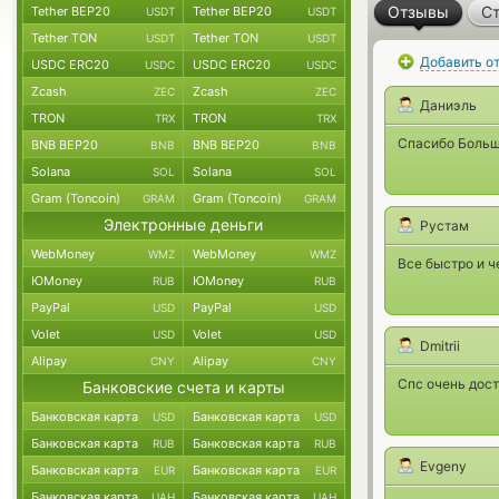
Отзывы
Ст
Tether BEP20
Tether BEP20
USDT
USDT
Tether TON
Tether TON
USDT
USDT
Добавить о
USDC ERC20
USDC ERC20
USDC
USDC
Zcash
Zcash
ZEC
ZEC
Даниэль
TRON
TRON
TRX
TRX
Спасибо Большо
BNB BEP20
BNB BEP20
BNB
BNB
Solana
Solana
SOL
SOL
Gram (Toncoin)
Gram (Toncoin)
GRAM
GRAM
Электронные деньги
Рустам
WebMoney
WebMoney
WMZ
WMZ
Все быстро и ч
ЮMoney
ЮMoney
RUB
RUB
PayPal
PayPal
USD
USD
Volet
Volet
USD
USD
Dmitrii
Alipay
Alipay
CNY
CNY
Спс очень дос
Банковские счета и карты
Банковская карта
Банковская карта
USD
USD
Банковская карта
Банковская карта
RUB
RUB
Evgeny
Банковская карта
Банковская карта
EUR
EUR
Банковская карта
Банковская карта
UAH
UAH