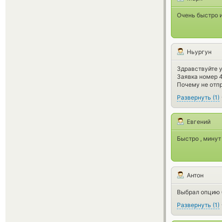
Очень быстро 
Ньургун
Здравствуйте 
Заявка номер 
Почему не отпр
Развернуть
(
1
)
Евгений
Быстро , минут
Антон
Выбрал опцию б
Развернуть
(
1
)