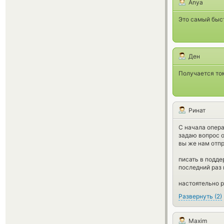
Anya
Это самый быст
Ден
Получается том
Ринат
С начала опера
задаю вопрос о
вы же нам отп
писать в подде
последний раз
настоятельно 
Развернуть
(
2
)
Maxim