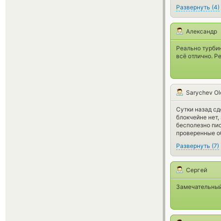
Развернуть
(
4
)
Александр
Реально турбин
всё отлично. Р
Sarychev Ol
Сутки назад сд
блокчейне нет, 
бесполезно пис
проверенные о
Развернуть
(
7
)
Сергей
Замечательный 