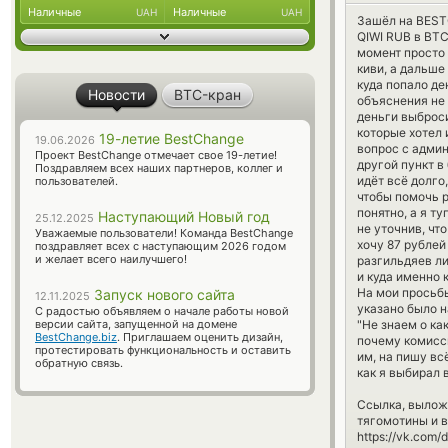
Наличные
Наличные
UAH
UAH
Зашёл на BEST
QIWI RUB в BTC
момент просто 
киви, а дальше
куда попало де
Новости
BTC-кран
объяснения не 
деньги выброси
которые хотел 
19-летие BestChange
19.06.2026
вопрос с админ
Проект BestChange отмечает свое 19-летие!
другой пункт в
Поздравляем всех наших партнеров, коллег и
идёт всё долго
пользователей.
чтобы помочь р
понятно, а я т
Наступающий Новый год
25.12.2025
не уточнив, что
Уважаемые пользователи! Команда BestChange
хочу 87 рублей
поздравляет всех с наступающим 2026 годом
и желает всего наилучшего!
разгильдяев ли
и куда именно 
На мои просьбы
Запуск нового сайта
12.11.2025
указано было н
С радостью объявляем о начале работы новой
версии сайта, запущенной на домене
"Не знаем о ка
BestChange.biz
. Приглашаем оценить дизайн,
почему комисси
протестировать функциональность и оставить
им, на пишу вс
обратную связь.
как я выбирал в
Ссылка, выложи
тягомотины и в
https://vk.com