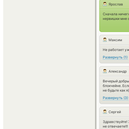
Ярослав
Сначала ничего
нервишки мне о
Максим
Не работает у
Развернуть
(
1
)
Александр
Вечерый добрый
блокчейне. Есл
не будьте как я
Развернуть
(
3
)
Сергей
Здравствуйте! 
не отвечаете!!