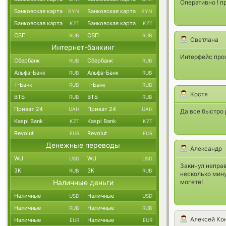
Оперативно ! п
Банковская карта
Банковская карта
BYN
BYN
Банковская карта
Банковская карта
KZT
KZT
СБП
СБП
RUB
RUB
Светлана
Интернет-банкинг
Интерфейс прос
Сбербанк
Сбербанк
RUB
RUB
Альфа-Банк
Альфа-Банк
RUB
RUB
Т-Банк
Т-Банк
RUB
RUB
Костя
ВТБ
ВТБ
RUB
RUB
Приват 24
Приват 24
UAH
UAH
Да все быстро 
Kaspi Bank
Kaspi Bank
KZT
KZT
Revolut
Revolut
EUR
EUR
Денежные переводы
Александр
WU
WU
USD
USD
Закинул непра
ЗК
ЗК
RUB
RUB
несколько мину
Наличные деньги
могете!
Наличные
Наличные
USD
USD
Наличные
Наличные
RUB
RUB
Алексей Ко
Наличные
Наличные
EUR
EUR