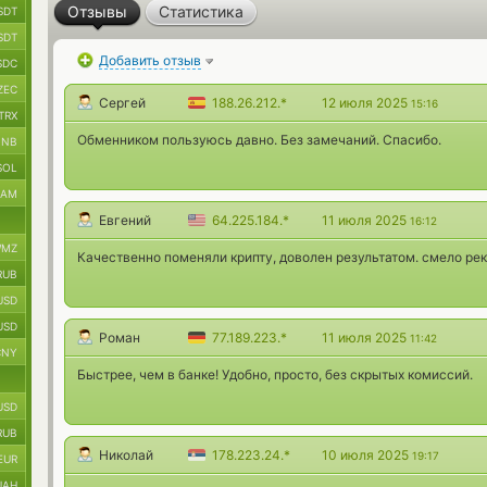
Отзывы
Статистика
SDT
SDT
Добавить отзыв
SDC
ZEC
Сергей
188.26.212.*
12 июля 2025
15:16
TRX
Обменником пользуюсь давно. Без замечаний. Спасибо.
BNB
SOL
RAM
Евгений
64.225.184.*
11 июля 2025
16:12
MZ
Качественно поменяли крипту, доволен результатом. смело ре
RUB
USD
USD
Роман
77.189.223.*
11 июля 2025
11:42
CNY
Быстрее, чем в банке! Удобно, просто, без скрытых комиссий.
USD
RUB
Николай
178.223.24.*
10 июля 2025
19:17
EUR
UAH