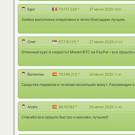
Egor
79.117.239.*
27 июня 2025
18:51
Заявка выполнена оперативно и четко благодарю лучшие.
Олег
87.116.135.*
27 июня 2025
07:03
Отличный курс и скорость! Менял BTC на PayPal – все прошло 
Валентин
79.146.213.*
26 июня 2025
17:41
Средства перевели в течение нескольких минут. Рекомендую к
Andre
88.19.183.*
25 июня 2025
17:40
Спасибо все прошло быстро и красиво, лучшие!)