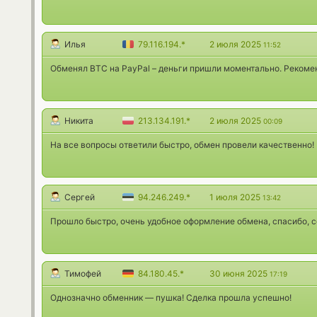
Илья
79.116.194.*
2 июля 2025
11:52
Обменял BTC на PayPal – деньги пришли моментально. Рекоме
Никита
213.134.191.*
2 июля 2025
00:09
На все вопросы ответили быстро, обмен провели качественно! 
Сергей
94.246.249.*
1 июля 2025
13:42
Прошло быстро, очень удобное оформление обмена, спасибо, 
Тимофей
84.180.45.*
30 июня 2025
17:19
Однозначно обменник — пушка! Сделка прошла успешно!