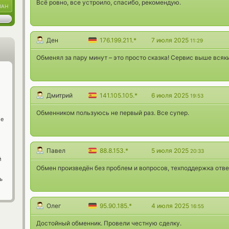
Всё ровно, все устроило, спасибо, рекомендую.
UAH
Ден
176.199.211.*
7 июля 2025
11:29
Обменял за пару минут – это просто сказка! Сервис выше всяки
Дмитрий
141.105.105.*
6 июля 2025
19:53
Обменником пользуюсь не первый раз. Все супер.
ge
Павел
88.8.153.*
5 июля 2025
20:33
й
Обмен произведён без проблем и вопросов, техподдержка отв
ь
Олег
95.90.185.*
4 июля 2025
16:55
Достойный обменник. Провели честную сделку.