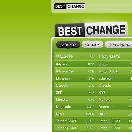
Таблица
Список
Популярно
Bitcoin
Bitcoin
BTC
Bitcoin Cash
Bitcoin Cash
BCH
Ethereum
Ethereum
ETH
Litecoin
Litecoin
LTC
XRP
XRP
XRP
Monero
Monero
XMR
Dogecoin
Dogecoin
DOGE
D
Dash
Dash
DASH
D
Tether ERC20
Tether ERC20
USDT
U
Tether TRC20
Tether TRC20
USDT
U