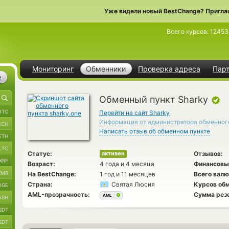
Уже видели новый BestChange? Пригла
Всего курсов:
12453
Мониторинг
Обменники
Проверка адреса
Пар
е
Обменный пункт Sharky
BTC
Перейти на сайт Sharky
Информация от администратора обменног
BCH
Написать отзыв об обменном пункте
ETH
LTC
Статус:
Отзывов:
активен
XRP
Возраст:
4 года и 4 месяца
Финансовы
XMR
На BestChange:
1 год и 11 месяцев
Всего валю
Страна:
Святая Люсия
Курсов обм
OGE
AML-прозрачность:
Сумма рез
AML
ASH
SDT
SDT