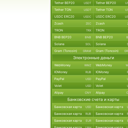
Tether BEP20
Tether BEP20
USDT
U
Tether TON
Tether TON
USDT
U
USDC ERC20
USDC ERC20
USDC
U
Zcash
Zcash
ZEC
TRON
TRON
TRX
BNB BEP20
BNB BEP20
BNB
Solana
Solana
SOL
Gram (Toncoin)
Gram (Toncoin)
GRAM
G
Электронные деньги
WebMoney
WebMoney
WMZ
W
ЮMoney
ЮMoney
RUB
PayPal
PayPal
USD
Volet
Volet
USD
Alipay
Alipay
CNY
Банковские счета и карты
Банковская карта
Банковская карта
USD
Банковская карта
Банковская карта
RUB
Банковская карта
Банковская карта
EUR
Банковская карта
Банковская карта
UAH