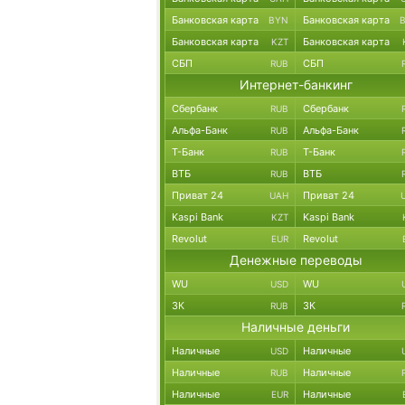
Банковская карта
Банковская карта
BYN
Банковская карта
Банковская карта
KZT
СБП
СБП
RUB
Интернет-банкинг
Сбербанк
Сбербанк
RUB
Альфа-Банк
Альфа-Банк
RUB
Т-Банк
Т-Банк
RUB
ВТБ
ВТБ
RUB
Приват 24
Приват 24
UAH
Kaspi Bank
Kaspi Bank
KZT
Revolut
Revolut
EUR
Денежные переводы
WU
WU
USD
ЗК
ЗК
RUB
Наличные деньги
Наличные
Наличные
USD
Наличные
Наличные
RUB
Наличные
Наличные
EUR