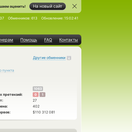
На новый сайт
шаем оценить!
37
Обменников:
613
Обновление:
15:02:41
тнерам
Помощь
FAQ
Контакты
Другие обменники
о пункта
1063
х претензий:
0
1
т:
27
ена:
402
ервов:
$110 312 081