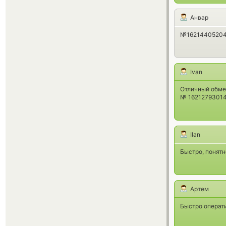
Анвар
№162144052046
Ivan
Отличный обме
№ 1621279301
Ilan
Быстро, понятн
Артем
Быстро операти