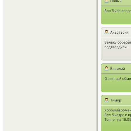
Палыч
Все было опера
Анастасия
Заявку обрабат
подтвердили.
Василий
Отличный обмен
Тимур
Хороший обменн
Все быстро и п
Топчег на 19.0