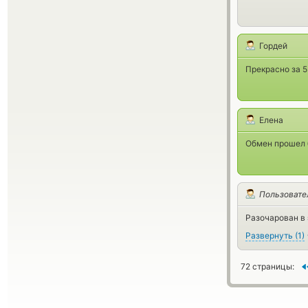
Гордей
Прекрасно за 
Елена
Обмен прошел 
Пользовате
Разочарован в
Развернуть
(
1
)
72 страницы: