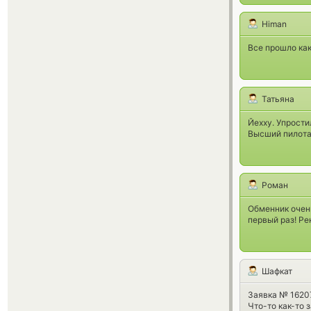
Himan
Все прошло как
Татьяна
Йехху. Упрости
Высший пилота
Роман
Обменник очень
первый раз! Р
Шафкат
Заявка № 162
Что-то как-то 