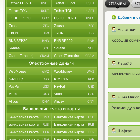
Отзывы
Ст
Tether BEP20
Tether BEP20
USDT
USDT
Tether TON
Tether TON
USDT
USDT
Добавить о
USDC ERC20
USDC ERC20
USDC
USDC
Zcash
Zcash
ZEC
ZEC
Анастасия
TRON
TRON
TRX
TRX
Хороший обмен 
BNB BEP20
BNB BEP20
BNB
BNB
Solana
Solana
SOL
SOL
Gram (Toncoin)
Gram (Toncoin)
GRAM
GRAM
Электронные деньги
Лара78
WebMoney
WebMoney
WMZ
WMZ
Моментальный 
ЮMoney
ЮMoney
RUB
RUB
PayPal
PayPal
USD
USD
Volet
Volet
USD
USD
Нина Никол
Alipay
Alipay
CNY
CNY
Рекомендую вс
Банковские счета и карты
Банковская карта
Банковская карта
USD
USD
Банковская карта
Банковская карта
RUB
RUB
Шафкат
Банковская карта
Банковская карта
EUR
EUR
Банковская карта
Банковская карта
UAH
UAH