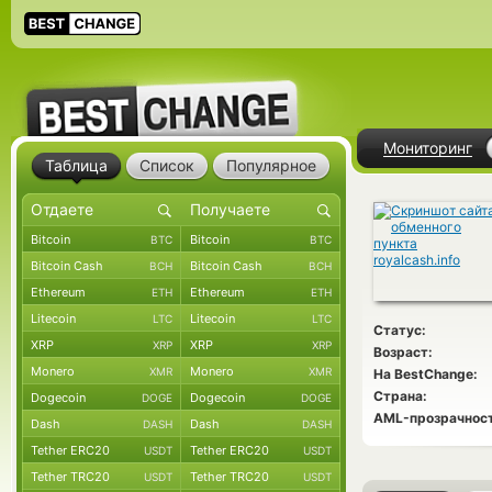
Мониторинг
Таблица
Список
Популярное
Bitcoin
Bitcoin
BTC
BTC
Bitcoin Cash
Bitcoin Cash
BCH
BCH
Ethereum
Ethereum
ETH
ETH
Litecoin
Litecoin
LTC
LTC
Статус:
XRP
XRP
XRP
XRP
Возраст:
Monero
Monero
XMR
XMR
На BestChange:
Страна:
Dogecoin
Dogecoin
DOGE
DOGE
AML-прозрачност
Dash
Dash
DASH
DASH
Tether ERC20
Tether ERC20
USDT
USDT
Tether TRC20
Tether TRC20
USDT
USDT