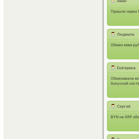
Аман
Пришли через 1
Людмила
Обмен киви руб
Екатерина
Обменивала кив
бонусной сист
Сергей
BYN на XRP обм