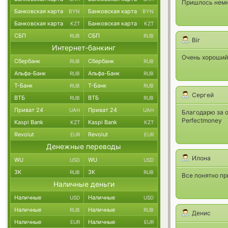
Пришлось немн
Банковская карта
Банковская карта
BYN
BYN
Банковская карта
Банковская карта
KZT
KZT
СБП
СБП
RUB
RUB
Bir
Интернет-банкинг
Очень хороший 
Сбербанк
Сбербанк
RUB
RUB
Альфа-Банк
Альфа-Банк
RUB
RUB
Т-Банк
Т-Банк
RUB
RUB
Сергей
ВТБ
ВТБ
RUB
RUB
Приват 24
Приват 24
UAH
UAH
Благодарю за о
Perfectmoney
Kaspi Bank
Kaspi Bank
KZT
KZT
Revolut
Revolut
EUR
EUR
Денежные переводы
Илона
WU
WU
USD
USD
ЗК
ЗК
RUB
RUB
Все понятно пр
Наличные деньги
Наличные
Наличные
USD
USD
Наличные
Наличные
RUB
RUB
Денис
Наличные
Наличные
EUR
EUR