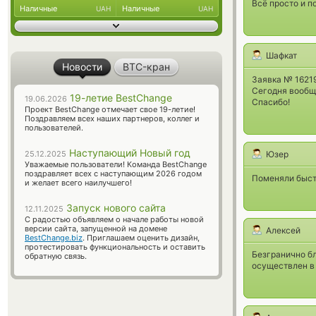
Всё просто и п
Наличные
Наличные
UAH
UAH
Шафкат
Новости
BTC-кран
Заявка № 1621
Сегодня вообщ
19-летие BestChange
19.06.2026
Спасибо!
Проект BestChange отмечает свое 19-летие!
Поздравляем всех наших партнеров, коллег и
пользователей.
Наступающий Новый год
25.12.2025
Юзер
Уважаемые пользователи! Команда BestChange
поздравляет всех с наступающим 2026 годом
Поменяли быст
и желает всего наилучшего!
Запуск нового сайта
12.11.2025
С радостью объявляем о начале работы новой
версии сайта, запущенной на домене
Алексей
BestChange.biz
. Приглашаем оценить дизайн,
протестировать функциональность и оставить
Безгранично бл
обратную связь.
осуществлен в 