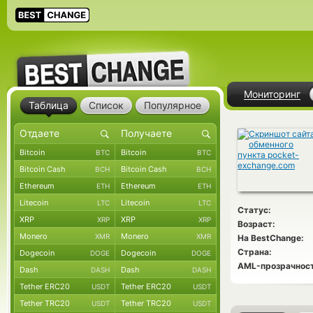
Мониторинг
Таблица
Список
Популярное
Bitcoin
Bitcoin
BTC
BTC
Bitcoin Cash
Bitcoin Cash
BCH
BCH
Ethereum
Ethereum
ETH
ETH
Litecoin
Litecoin
LTC
LTC
Статус:
XRP
XRP
XRP
XRP
Возраст:
Monero
Monero
XMR
XMR
На BestChange:
Страна:
Dogecoin
Dogecoin
DOGE
DOGE
AML-прозрачност
Dash
Dash
DASH
DASH
Tether ERC20
Tether ERC20
USDT
USDT
Tether TRC20
Tether TRC20
USDT
USDT