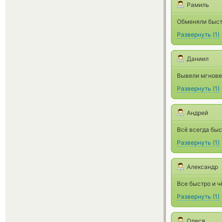
Рамиль
Обменяли быст
Развернуть
(
1
)
Даниил
Вывели мгновен
Развернуть
(
1
)
Андрей
Всё всегда бы
Развернуть
(
1
)
Александр
Все быстро и ч
Развернуть
(
1
)
Олеся