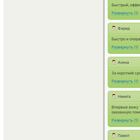
Быстрый, эффе
Развернуть
(
1
)
Фарид
Быстро и опера
Развернуть
(
1
)
Алена
За короткий ср
Развернуть
(
1
)
Никита
Впервые вижу 
оказанную пом
Развернуть
(
1
)
Павел