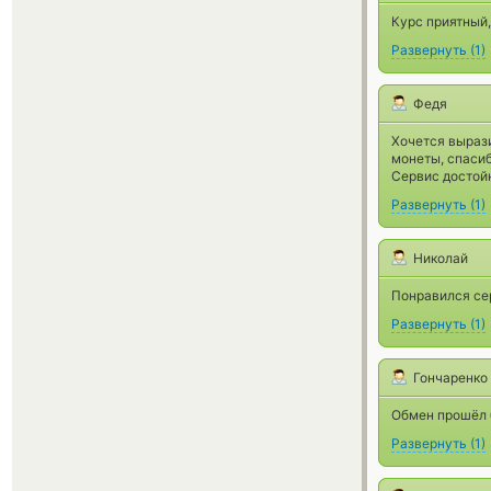
Курс приятный
Развернуть
(
1
)
Федя
Хочется вырази
монеты, спаси
Сервис достойн
Развернуть
(
1
)
Николай
Понравился се
Развернуть
(
1
)
Гончаренко
Обмен прошёл б
Развернуть
(
1
)