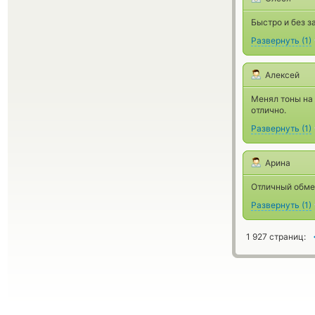
Быстро и без з
Развернуть
(
1
)
Алексей
Менял тоны на 
отлично.
Развернуть
(
1
)
Арина
Отличный обмен
Развернуть
(
1
)
1 927 страниц: