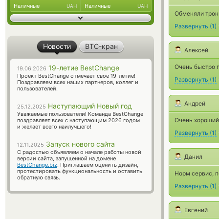
Наличные
Наличные
UAH
UAH
Обменяли троны
Развернуть
(
1
)
Новости
BTC-кран
Алексей
Очень быстро 
19-летие BestChange
19.06.2026
Проект BestChange отмечает свое 19-летие!
Развернуть
(
1
)
Поздравляем всех наших партнеров, коллег и
пользователей.
Андрей
Наступающий Новый год
25.12.2025
Уважаемые пользователи! Команда BestChange
Очень хороший
поздравляет всех с наступающим 2026 годом
и желает всего наилучшего!
Развернуть
(
1
)
Запуск нового сайта
12.11.2025
С радостью объявляем о начале работы новой
Данил
версии сайта, запущенной на домене
BestChange.biz
. Приглашаем оценить дизайн,
протестировать функциональность и оставить
Норм сервис, 
обратную связь.
Развернуть
(
1
)
Евгений