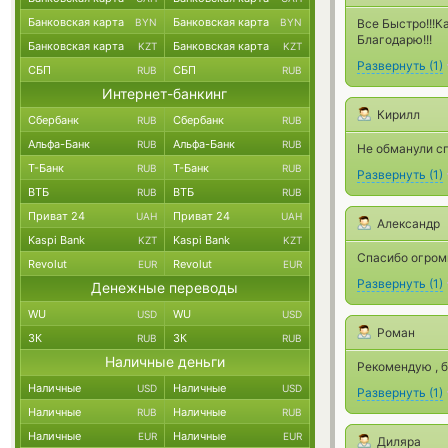
Банковская карта
Банковская карта
BYN
BYN
Все Быстро!!!К
Благодарю!!!
Банковская карта
Банковская карта
KZT
KZT
Развернуть
(
1
)
СБП
СБП
RUB
RUB
Интернет-банкинг
Кирилл
Сбербанк
Сбербанк
RUB
RUB
Альфа-Банк
Альфа-Банк
RUB
RUB
Не обманули с
Т-Банк
Т-Банк
RUB
RUB
Развернуть
(
1
)
ВТБ
ВТБ
RUB
RUB
Приват 24
Приват 24
UAH
UAH
Александр
Kaspi Bank
Kaspi Bank
KZT
KZT
Спасибо огром
Revolut
Revolut
EUR
EUR
Развернуть
(
1
)
Денежные переводы
WU
WU
USD
USD
Роман
ЗК
ЗК
RUB
RUB
Наличные деньги
Рекомендую , б
Наличные
Наличные
USD
USD
Развернуть
(
1
)
Наличные
Наличные
RUB
RUB
Наличные
Наличные
EUR
EUR
Диляра