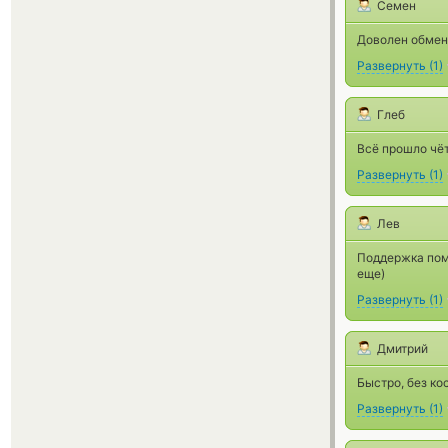
Семен
Доволен обмен 
Развернуть
(
1
)
Глеб
Всё прошло чёт
Развернуть
(
1
)
Лев
Поддержка помо
еще)
Развернуть
(
1
)
Дмитрий
Быстро, без ко
Развернуть
(
1
)