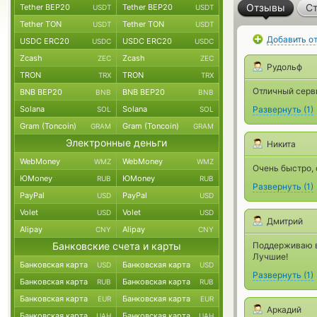
Отзывы
Ст
Tether BEP20
Tether BEP20
USDT
USDT
Tether TON
Tether TON
USDT
USDT
Добавить о
USDC ERC20
USDC ERC20
USDC
USDC
Zcash
Zcash
ZEC
ZEC
Рудольф
TRON
TRON
TRX
TRX
Отличный серв
BNB BEP20
BNB BEP20
BNB
BNB
Solana
Solana
Развернуть
(
1
)
SOL
SOL
Gram (Toncoin)
Gram (Toncoin)
GRAM
GRAM
Электронные деньги
Никита
WebMoney
WebMoney
WMZ
WMZ
Очень быстро,
ЮMoney
ЮMoney
RUB
RUB
Развернуть
(
1
)
PayPal
PayPal
USD
USD
Volet
Volet
USD
USD
Дмитрий
Alipay
Alipay
CNY
CNY
Банковские счета и карты
Поддерживаю в
Лучшие!
Банковская карта
Банковская карта
USD
USD
Развернуть
(
1
)
Банковская карта
Банковская карта
RUB
RUB
Банковская карта
Банковская карта
EUR
EUR
Аркадий
Банковская карта
Банковская карта
UAH
UAH