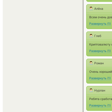
Алёна
Всем очень до
Развернуть
(
1
)
Глеб
Криптовалюту о
Развернуть
(
1
)
Роман
Очень хороший 
Развернуть
(
1
)
Нурлан
Ребята сработ
Развернуть
(
1
)