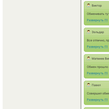
Виктор
Обменивать тут
Развернуть
(
1
)
Ээльдар
Все отлично, п
Развернуть
(
1
)
Матвеев Ви
Обмен прошло о
Развернуть
(
1
)
Павел
Совершил обмен
Развернуть
(
1
)