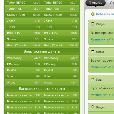
Отзывы
Ст
Tether BEP20
Tether BEP20
USDT
USDT
Tether TON
Tether TON
USDT
USDT
Добавить о
USDC ERC20
USDC ERC20
USDC
USDC
Zcash
Zcash
ZEC
ZEC
Радим
TRON
TRON
TRX
TRX
Вывод произвел
BNB BEP20
BNB BEP20
BNB
BNB
Solana
Solana
Развернуть
(
1
)
SOL
SOL
Gram (Toncoin)
Gram (Toncoin)
GRAM
GRAM
Электронные деньги
Дима
WebMoney
WebMoney
WMZ
WMZ
Все супер отли
ЮMoney
ЮMoney
RUB
RUB
Развернуть
(
1
)
PayPal
PayPal
USD
USD
Volet
Volet
USD
USD
Илья
Alipay
Alipay
CNY
CNY
Банковские счета и карты
Курс обмена хо
Развернуть
(
1
)
Банковская карта
Банковская карта
USD
USD
Банковская карта
Банковская карта
RUB
RUB
Вадим
Банковская карта
Банковская карта
EUR
EUR
Банковская карта
Банковская карта
UAH
UAH