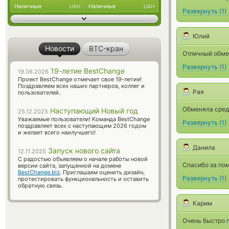
Наличные
Наличные
UAH
UAH
Развернуть
(
1
)
Юлий
Новости
BTC-кран
Отличный обме
Развернуть
(
1
)
19-летие BestChange
19.06.2026
Проект BestChange отмечает свое 19-летие!
Поздравляем всех наших партнеров, коллег и
Рая
пользователей.
Обменяла средс
Наступающий Новый год
25.12.2025
Уважаемые пользователи! Команда BestChange
Развернуть
(
1
)
поздравляет всех с наступающим 2026 годом
и желает всего наилучшего!
Данила
Запуск нового сайта
12.11.2025
С радостью объявляем о начале работы новой
Спасибо за пом
версии сайта, запущенной на домене
BestChange.biz
. Приглашаем оценить дизайн,
Развернуть
(
1
)
протестировать функциональность и оставить
обратную связь.
Карим
Очень быстро 