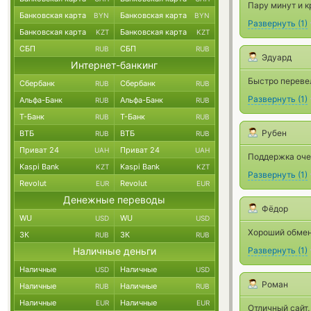
Пару минут и к
Банковская карта
Банковская карта
BYN
BYN
Развернуть
(
1
)
Банковская карта
Банковская карта
KZT
KZT
СБП
СБП
RUB
RUB
Эдуард
Интернет-банкинг
Быстро перевел
Сбербанк
Сбербанк
RUB
RUB
Развернуть
(
1
)
Альфа-Банк
Альфа-Банк
RUB
RUB
Т-Банк
Т-Банк
RUB
RUB
Рубен
ВТБ
ВТБ
RUB
RUB
Приват 24
Приват 24
UAH
UAH
Поддержка оче
Kaspi Bank
Kaspi Bank
KZT
KZT
Развернуть
(
1
)
Revolut
Revolut
EUR
EUR
Денежные переводы
Фёдор
WU
WU
USD
USD
Хороший обменн
ЗК
ЗК
RUB
RUB
Наличные деньги
Развернуть
(
1
)
Наличные
Наличные
USD
USD
Роман
Наличные
Наличные
RUB
RUB
Наличные
Наличные
EUR
EUR
Отличный сайт,