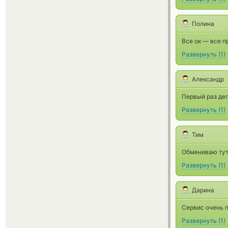
Полина
Все ок — все 
Развернуть
(
1
)
Александр
Первый раз дел
Развернуть
(
1
)
Тим
Обмениваю тут
Развернуть
(
1
)
Дарина
Сервис очень п
Развернуть
(
1
)