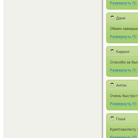
Развернуть
(
1
)
Даня
Обмен заверши
Развернуть
(
1
)
Кирилл
Спасибо за быс
Развернуть
(
1
)
Антон
Очень быстро 
Развернуть
(
1
)
Гоша
Криптовалюту 
Развернуть
(
1
)