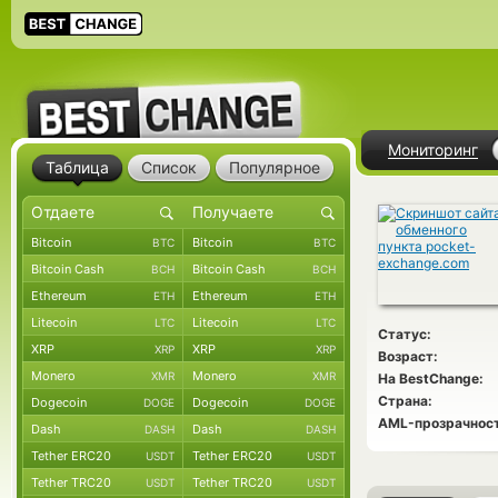
Мониторинг
Таблица
Список
Популярное
Bitcoin
Bitcoin
BTC
BTC
Bitcoin Cash
Bitcoin Cash
BCH
BCH
Ethereum
Ethereum
ETH
ETH
Litecoin
Litecoin
LTC
LTC
Статус:
XRP
XRP
XRP
XRP
Возраст:
Monero
Monero
XMR
XMR
На BestChange:
Страна:
Dogecoin
Dogecoin
DOGE
DOGE
AML-прозрачност
Dash
Dash
DASH
DASH
Tether ERC20
Tether ERC20
USDT
USDT
Tether TRC20
Tether TRC20
USDT
USDT