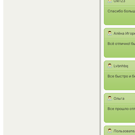
Oxi123
Спасибо большо
Алёна Игор
Всё отлично! б
Lvbnhbq
Все быстро и б
Ольга
Все прошло отл
Пользовате