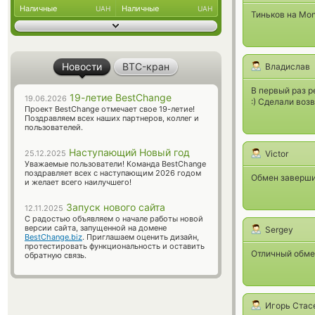
Наличные
Наличные
UAH
UAH
Тиньков на Mon
Новости
BTC-кран
Владислав
В первый раз р
19-летие BestChange
19.06.2026
:) Сделали воз
Проект BestChange отмечает свое 19-летие!
Поздравляем всех наших партнеров, коллег и
пользователей.
Наступающий Новый год
25.12.2025
Victor
Уважаемые пользователи! Команда BestChange
поздравляет всех с наступающим 2026 годом
Обмен завершил
и желает всего наилучшего!
Запуск нового сайта
12.11.2025
С радостью объявляем о начале работы новой
версии сайта, запущенной на домене
Sergey
BestChange.biz
. Приглашаем оценить дизайн,
протестировать функциональность и оставить
Отличный обмен
обратную связь.
Игорь Стас