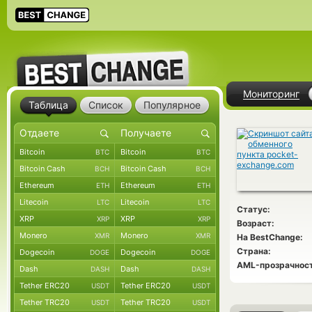
Мониторинг
Таблица
Список
Популярное
Bitcoin
Bitcoin
BTC
BTC
Bitcoin Cash
Bitcoin Cash
BCH
BCH
Ethereum
Ethereum
ETH
ETH
Litecoin
Litecoin
LTC
LTC
Статус:
XRP
XRP
XRP
XRP
Возраст:
Monero
Monero
XMR
XMR
На BestChange:
Страна:
Dogecoin
Dogecoin
DOGE
DOGE
AML-прозрачност
Dash
Dash
DASH
DASH
Tether ERC20
Tether ERC20
USDT
USDT
Tether TRC20
Tether TRC20
USDT
USDT