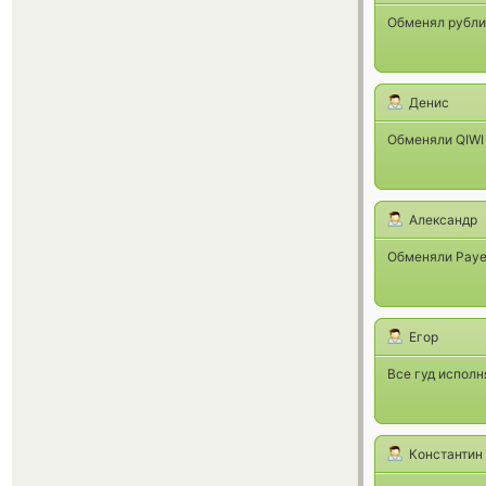
Обменял рубли 
Денис
Обменяли QIWI 
Александр
Обменяли Payee
Егор
Все гуд испол
Константин