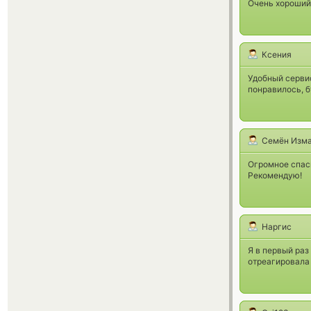
Очень хороший
Ксения
Удобный сервис
понравилось, б
Семён Изма
Огромное спас
Рекомендую!
Наргис
Я в первый раз
отреагировала