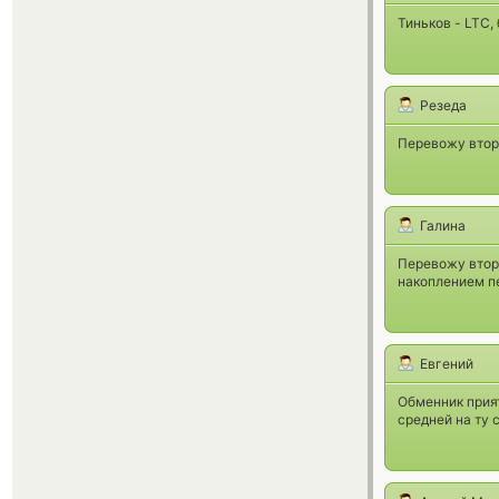
Тиньков - LTC,
Резеда
Перевожу второ
Галина
Перевожу второ
накоплением п
Евгений
Обменник прият
средней на ту 