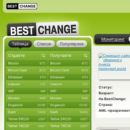
Мониторинг
Таблица
Список
Популярное
Bitcoin
Bitcoin
BTC
BTC
Bitcoin Cash
Bitcoin Cash
BCH
BCH
Ethereum
Ethereum
ETH
ETH
Litecoin
Litecoin
LTC
LTC
Статус:
XRP
XRP
XRP
XRP
Возраст:
Monero
Monero
XMR
XMR
На BestChange:
Страна:
Dogecoin
Dogecoin
DOGE
DOGE
AML-прозрачност
Dash
Dash
DASH
DASH
Tether ERC20
Tether ERC20
USDT
USDT
Tether TRC20
Tether TRC20
USDT
USDT