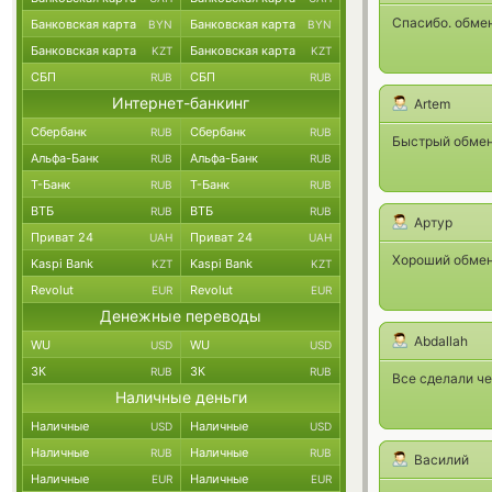
Спасибо. обмен
Банковская карта
Банковская карта
BYN
BYN
Банковская карта
Банковская карта
KZT
KZT
СБП
СБП
RUB
RUB
Интернет-банкинг
Artem
Сбербанк
Сбербанк
RUB
RUB
Быстрый обмен!
Альфа-Банк
Альфа-Банк
RUB
RUB
Т-Банк
Т-Банк
RUB
RUB
ВТБ
ВТБ
RUB
RUB
Артур
Приват 24
Приват 24
UAH
UAH
Хороший обменн
Kaspi Bank
Kaspi Bank
KZT
KZT
Revolut
Revolut
EUR
EUR
Денежные переводы
Abdallah
WU
WU
USD
USD
ЗК
ЗК
RUB
RUB
Все сделали че
Наличные деньги
Наличные
Наличные
USD
USD
Наличные
Наличные
RUB
RUB
Василий
Наличные
Наличные
EUR
EUR