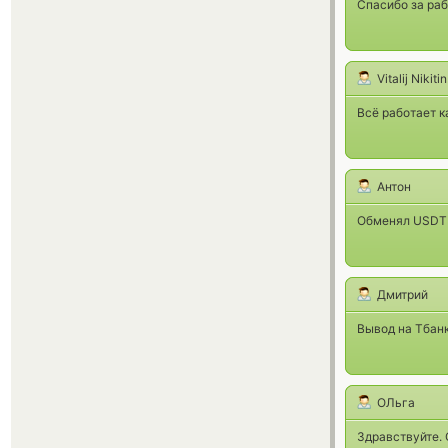
Спасибо за раб
Vitalij Nikitin
Всё работает к
Антон
Обменял USDT 
Дмитрий
Вывод на Тбанк
ОЛьга
Здравствуйте. 