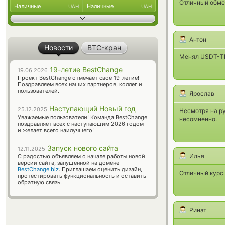
Отличный обмен
Наличные
Наличные
UAH
UAH
Антон
Новости
BTC-кран
Менял USDT-ТБ
19-летие BestChange
19.06.2026
Проект BestChange отмечает свое 19-летие!
Поздравляем всех наших партнеров, коллег и
пользователей.
Ярослав
Наступающий Новый год
25.12.2025
Несмотря на р
Уважаемые пользователи! Команда BestChange
несомненно.
поздравляет всех с наступающим 2026 годом
и желает всего наилучшего!
Запуск нового сайта
12.11.2025
Илья
С радостью объявляем о начале работы новой
версии сайта, запущенной на домене
BestChange.biz
. Приглашаем оценить дизайн,
Отличный курс 
протестировать функциональность и оставить
обратную связь.
Ринат