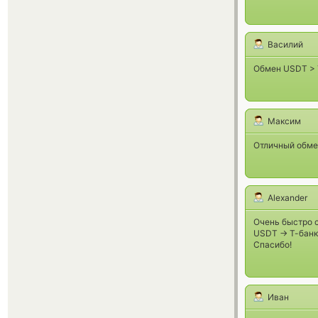
Василий
Обмен USDT > 
Максим
Отличный обме
Alexander
Очень быстро 
USDT -> Т-банк
Спасибо!
Иван