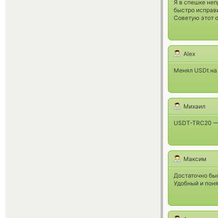
Я в спешке неп
быстро исправи
Советую этот 
Alex
Менял USDt на
Михаил
USDT-TRC20 — 
Максим
Достаточно бы
Удобный и поня