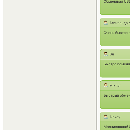
Обменивал USDT
Александр 
Очень быстро 
Du
Быстро поменял
Mikhail
Быстрый обмен 
Alexey
Молниеносно! 