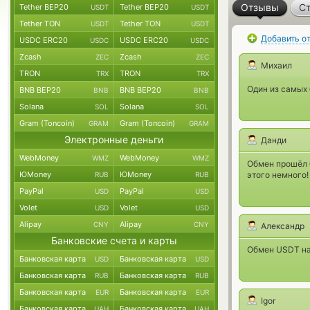
Отзывы
Ст
Tether BEP20
Tether BEP20
USDT
USDT
Tether TON
Tether TON
USDT
USDT
Добавить о
USDC ERC20
USDC ERC20
USDC
USDC
Zcash
Zcash
ZEC
ZEC
Михаил
TRON
TRON
TRX
TRX
Один из самых
BNB BEP20
BNB BEP20
BNB
BNB
Solana
Solana
SOL
SOL
Gram (Toncoin)
Gram (Toncoin)
GRAM
GRAM
Электронные деньги
Данди
WebMoney
WebMoney
WMZ
WMZ
Обмен прошёл б
ЮMoney
ЮMoney
этого немного!
RUB
RUB
PayPal
PayPal
USD
USD
Volet
Volet
USD
USD
Alipay
Alipay
CNY
CNY
Александр
Банковские счета и карты
Обмен USDT на 
Банковская карта
Банковская карта
USD
USD
Банковская карта
Банковская карта
RUB
RUB
Банковская карта
Банковская карта
EUR
EUR
Igor
Банковская карта
Банковская карта
UAH
UAH