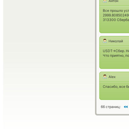
Антон
Все прошло ус
2999.80850249
313300 Сберба
Николай
USDT->Сбер. Не
Что приятно, п
Alex
Спасибо, все б
66 страниц: