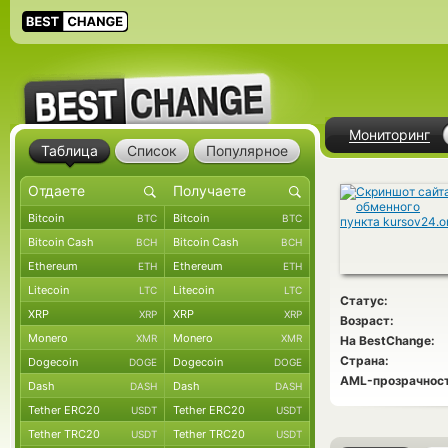
Мониторинг
Таблица
Список
Популярное
Bitcoin
Bitcoin
BTC
BTC
Bitcoin Cash
Bitcoin Cash
BCH
BCH
Ethereum
Ethereum
ETH
ETH
Litecoin
Litecoin
LTC
LTC
Статус:
XRP
XRP
XRP
XRP
Возраст:
Monero
Monero
XMR
XMR
На BestChange:
Страна:
Dogecoin
Dogecoin
DOGE
DOGE
AML-прозрачност
Dash
Dash
DASH
DASH
Tether ERC20
Tether ERC20
USDT
USDT
Tether TRC20
Tether TRC20
USDT
USDT