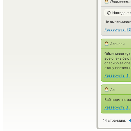
Пользовате
Инцидент 
Не выплачиваю
Развернуть
(
73
Алексей
Обменивал тут
все очень быст
спасибо за опе
стану постоян
Развернуть
(
1
)
Ал
Всё норм, не з
Развернуть
(
1
)
44 страницы: