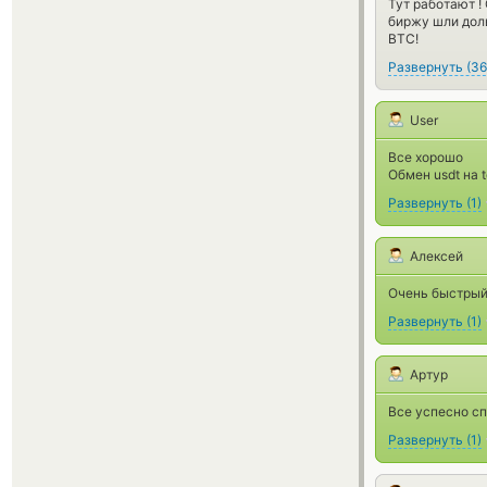
Тут работают !
биржу шли доль
BTC!
Развернуть
(
36
User
Все хорошо
Обмен usdt на 
Развернуть
(
1
)
Алексей
Очень быстрый
Развернуть
(
1
)
Артур
Все успесно сп
Развернуть
(
1
)