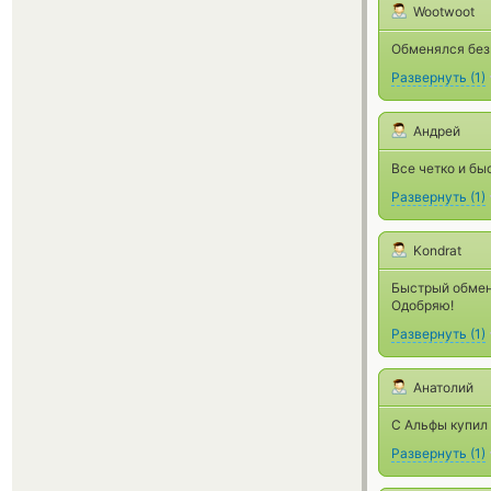
Wootwoot
Обменялся без
Развернуть
(
1
)
Андрей
Все четко и бы
Развернуть
(
1
)
Kondrat
Быстрый обмен,
Одобряю!
Развернуть
(
1
)
Анатолий
С Альфы купил
Развернуть
(
1
)