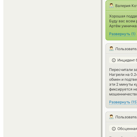
Валерия Ко
Хорошая поддер
Буду вас всем 
Артём умничка,
Развернуть
(
1
)
Пользовате
Инцидент 
Пересчитали за
Нагрели на 0.2
обмен и подтве
эти 2 минуты к
фиксируется не
мошенничество
Развернуть
(
15
Пользовате
Обсценная