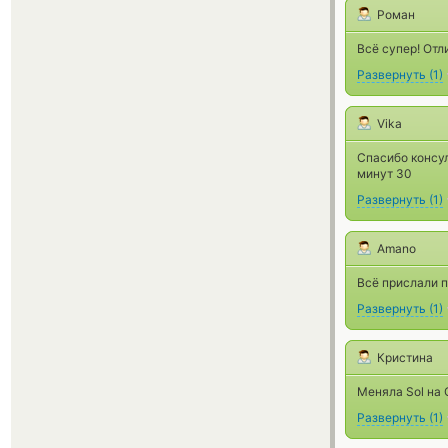
Роман
Всё супер! Отл
Развернуть
(
1
)
Vika
Спасибо консул
минут 30
Развернуть
(
1
)
Amano
Всё прислали 
Развернуть
(
1
)
Кристина
Меняла Sol на 
Развернуть
(
1
)