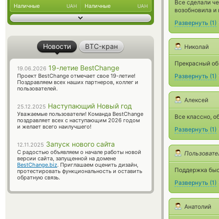
Все сделали че
Наличные
Наличные
UAH
UAH
возобновила и 
Развернуть
(
1
)
Новости
BTC-кран
Николай
Прекрасный об
19-летие BestChange
19.06.2026
Развернуть
(
1
)
Проект BestChange отмечает свое 19-летие!
Поздравляем всех наших партнеров, коллег и
пользователей.
Алексей
Наступающий Новый год
25.12.2025
Уважаемые пользователи! Команда BestChange
Все классно, о
поздравляет всех с наступающим 2026 годом
и желает всего наилучшего!
Развернуть
(
1
)
Запуск нового сайта
12.11.2025
С радостью объявляем о начале работы новой
Пользовате
версии сайта, запущенной на домене
BestChange.biz
. Приглашаем оценить дизайн,
Поддержка быс
протестировать функциональность и оставить
обратную связь.
Развернуть
(
1
)
Анатолий