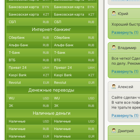
Банковская карта
Банковская карта
BYN
BYN
Юрий
Банковская карта
Банковская карта
KZT
KZT
СБП
СБП
RUB
RUB
Хороший быст
Интернет-банкинг
Развернуть
(
1
)
Сбербанк
Сбербанк
RUB
RUB
Альфа-Банк
Альфа-Банк
RUB
RUB
Владимир
Т-Банк
Т-Банк
RUB
RUB
Все четко! Сде
ВТБ
ВТБ
RUB
RUB
по делу. Реко
Приват 24
Приват 24
UAH
UAH
Развернуть
(
1
)
Kaspi Bank
Kaspi Bank
KZT
KZT
Revolut
Revolut
EUR
EUR
Алексей
Денежные переводы
Сайте сделан ч
WU
WU
USD
USD
В чате все пофи
ЗК
ЗК
RUB
RUB
Не тратьте вре
Наличные деньги
Развернуть
(
1
)
Наличные
Наличные
USD
USD
Наличные
Наличные
RUB
RUB
Дмитрий
Наличные
Наличные
EUR
EUR