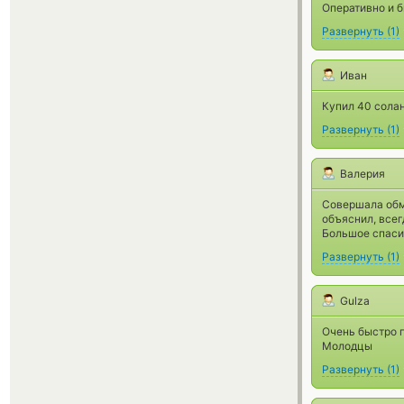
Оперативно и б
Развернуть
(
1
)
Иван
Купил 40 солан
Развернуть
(
1
)
Валерия
Совершала обме
объяснил, всег
Большое спасиб
Развернуть
(
1
)
Gulza
Очень быстро п
Молодцы
Развернуть
(
1
)