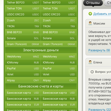
Отзывы
Ст
Tether BEP20
Tether BEP20
USDT
USDT
Tether TON
Tether TON
USDT
USDT
Добавить о
USDC ERC20
USDC ERC20
USDC
USDC
Zcash
Zcash
ZEC
ZEC
Максим
TRON
TRON
TRX
TRX
Обменивал доги
BNB BEP20
BNB BEP20
BNB
BNB
мне вернуть эт
Solana
Solana
SOL
SOL
в ущерб не хот
пересчитаем. Ч
Gram (Toncoin)
Gram (Toncoin)
GRAM
GRAM
Электронные деньги
Развернуть
(
9
)
WebMoney
WebMoney
WMZ
WMZ
Елена
ЮMoney
ЮMoney
RUB
RUB
PayPal
PayPal
USD
USD
Вопрос ус
Volet
Volet
USD
USD
Впервые совер
Alipay
Alipay
CNY
CNY
70000р. на BUS
Банковские счета и карты
получила сумму
817х69=56373р.
Банковская карта
Банковская карта
USD
USD
это откровенно
Банковская карта
Банковская карта
RUB
RUB
отказ. Никогда
владельца кар
Банковская карта
Банковская карта
EUR
EUR
Развернуть
(
22
Банковская карта
Банковская карта
UAH
UAH