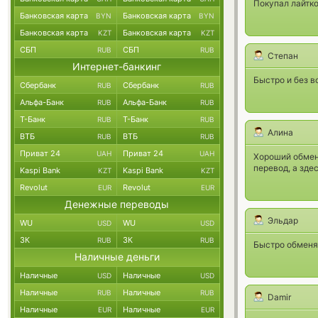
Покупал лайтко
Банковская карта
Банковская карта
BYN
BYN
Банковская карта
Банковская карта
KZT
KZT
СБП
СБП
RUB
RUB
Степан
Интернет-банкинг
Быстро и без в
Сбербанк
Сбербанк
RUB
RUB
Альфа-Банк
Альфа-Банк
RUB
RUB
Т-Банк
Т-Банк
RUB
RUB
Алина
ВТБ
ВТБ
RUB
RUB
Приват 24
Приват 24
UAH
UAH
Хороший обмен
перевод, а зде
Kaspi Bank
Kaspi Bank
KZT
KZT
Revolut
Revolut
EUR
EUR
Денежные переводы
Эльдар
WU
WU
USD
USD
ЗК
ЗК
RUB
RUB
Быстро обменя
Наличные деньги
Наличные
Наличные
USD
USD
Наличные
Наличные
RUB
RUB
Damir
Наличные
Наличные
EUR
EUR