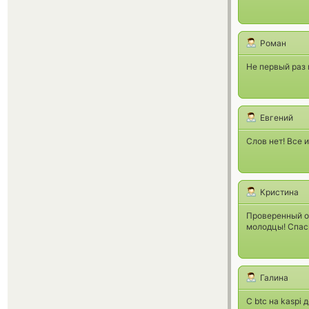
Роман
Не первый раз 
Евгений
Слов нет! Все 
Кристина
Проверенный об
молодцы! Спас
Галина
C btc на kaspi