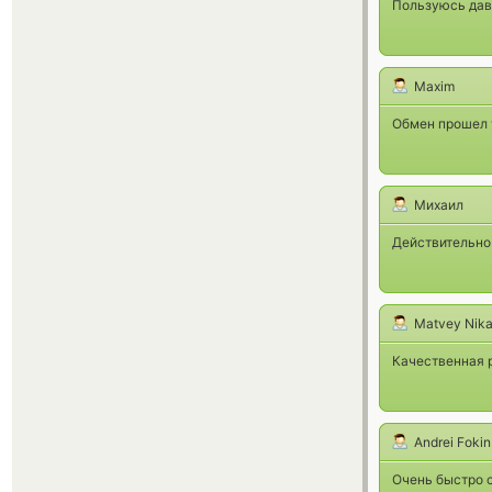
Пользуюсь дав
Maxim
Обмен прошел 
Михаил
Действительно
Matvey Nik
Качественная р
Andrei Fokin
Очень быстро с