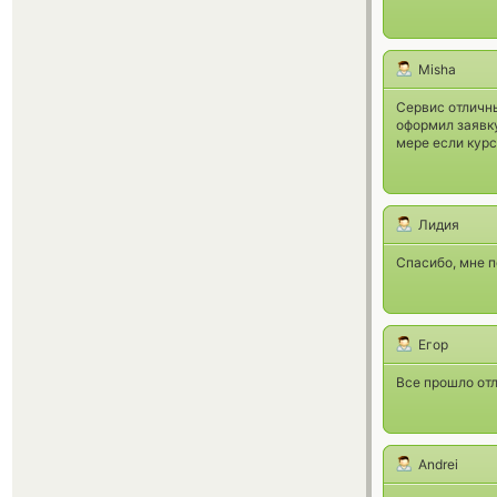
Misha
Сервис отличны
оформил заявк
мере если курс
Лидия
Спасибо, мне п
Егор
Все прошло отл
Andrei