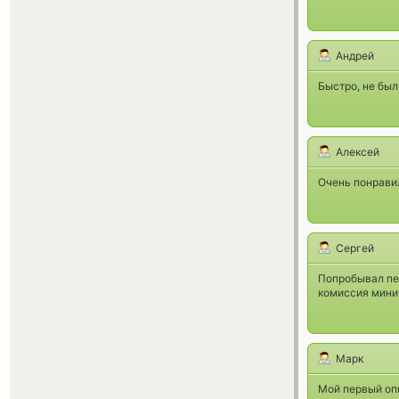
Андрей
Быстро, не был
Алексей
Очень понравил
Сергей
Попробывал пер
комиссия миним
Марк
Мой первый оп