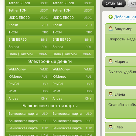
Отзывы
Ст
Tether BEP20
Tether BEP20
USDT
USDT
Tether TON
Tether TON
USDT
USDT
Добавить о
USDC ERC20
USDC ERC20
USDC
USDC
Zcash
Zcash
ZEC
ZEC
Владимир
TRON
TRON
TRX
TRX
Скорость, наде
BNB BEP20
BNB BEP20
BNB
BNB
Solana
Solana
SOL
SOL
Gram (Toncoin)
Gram (Toncoin)
GRAM
GRAM
Электронные деньги
Марина
WebMoney
WebMoney
WMZ
WMZ
Быстро, удобно
ЮMoney
ЮMoney
RUB
RUB
PayPal
PayPal
USD
USD
Volet
Volet
USD
USD
Елена
Alipay
Alipay
CNY
CNY
Спасибо за обм
Банковские счета и карты
Банковская карта
Банковская карта
USD
USD
Банковская карта
Банковская карта
RUB
RUB
Глеб
Банковская карта
Банковская карта
EUR
EUR
Банковская карта
Банковская карта
UAH
UAH