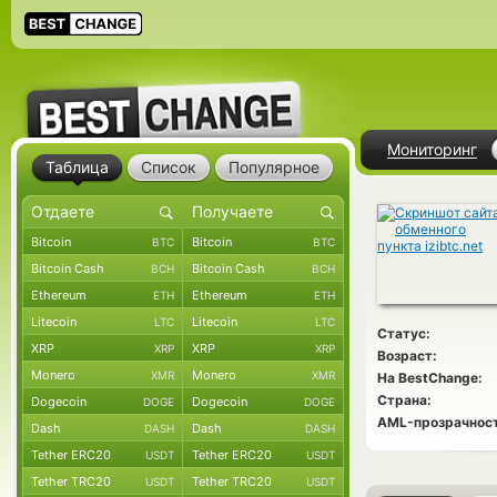
Мониторинг
Таблица
Список
Популярное
Bitcoin
Bitcoin
BTC
BTC
Bitcoin Cash
Bitcoin Cash
BCH
BCH
Ethereum
Ethereum
ETH
ETH
Litecoin
Litecoin
LTC
LTC
Статус:
XRP
XRP
XRP
XRP
Возраст:
Monero
Monero
XMR
XMR
На BestChange:
Страна:
Dogecoin
Dogecoin
DOGE
DOGE
AML-прозрачност
Dash
Dash
DASH
DASH
Tether ERC20
Tether ERC20
USDT
USDT
Tether TRC20
Tether TRC20
USDT
USDT