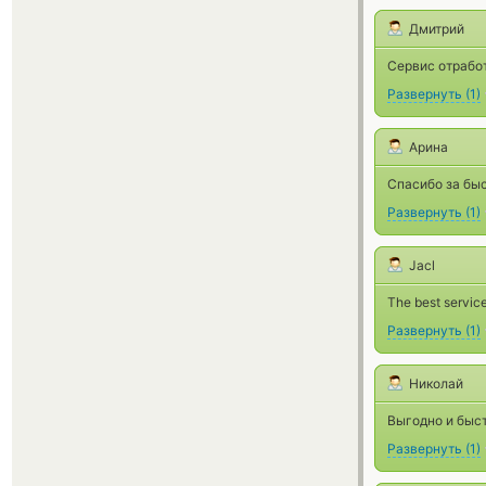
Дмитрий
Сервис отработ
Развернуть
(
1
)
Арина
Спасибо за быс
Развернуть
(
1
)
Jacl
The best service
Развернуть
(
1
)
Николай
Выгодно и быс
Развернуть
(
1
)