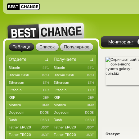
Мониторинг
Таблица
Список
Популярное
Bitcoin
Bitcoin
BTC
BTC
Bitcoin Cash
Bitcoin Cash
BCH
BCH
Ethereum
Ethereum
ETH
ETH
Litecoin
Litecoin
LTC
LTC
XRP
XRP
XRP
XRP
Monero
Monero
XMR
XMR
Dogecoin
Dogecoin
DOGE
DOGE
Dash
Dash
DASH
DASH
Tether ERC20
Tether ERC20
USDT
USDT
Статус:
Tether TRC20
Tether TRC20
USDT
USDT