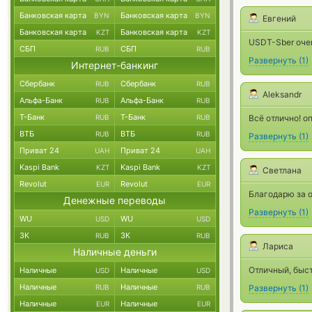
Банковская карта
Банковская карта
BYN
BYN
Евгений
Банковская карта
Банковская карта
KZT
KZT
USDT-Sber очен
СБП
СБП
RUB
RUB
Развернуть
(
1
)
Интернет-банкинг
Сбербанк
Сбербанк
RUB
RUB
Aleksandr
Альфа-Банк
Альфа-Банк
RUB
RUB
Т-Банк
Т-Банк
RUB
RUB
Всё отлично! 
ВТБ
ВТБ
RUB
RUB
Развернуть
(
1
)
Приват 24
Приват 24
UAH
UAH
Kaspi Bank
Kaspi Bank
KZT
KZT
Светлана
Revolut
Revolut
EUR
EUR
Благодарю за о
Денежные переводы
Развернуть
(
1
)
WU
WU
USD
USD
ЗК
ЗК
RUB
RUB
Лариса
Наличные деньги
Отличный, быст
Наличные
Наличные
USD
USD
Наличные
Наличные
RUB
RUB
Развернуть
(
1
)
Наличные
Наличные
EUR
EUR