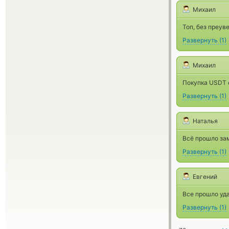
Михаил
Топ, без преув
Развернуть
(
1
)
Михаил
Покупка USDT с
Развернуть
(
1
)
Наталья
Всё прошло за
Развернуть
(
1
)
Евгений
Все прошло уд
Развернуть
(
1
)