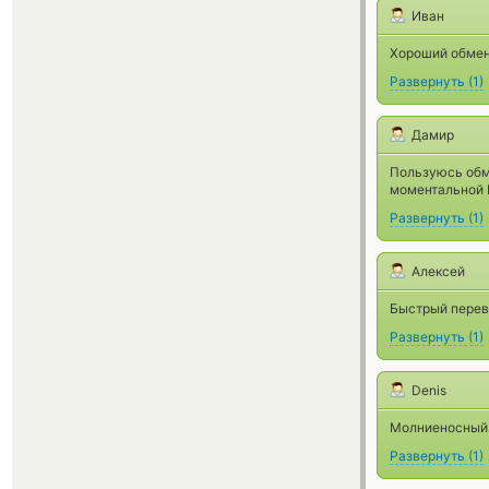
Иван
Хороший обменн
Развернуть
(
1
)
Дамир
Пользуюсь обм
моментальной 
Развернуть
(
1
)
Алексей
Быстрый перево
Развернуть
(
1
)
Denis
Молниеносный 
Развернуть
(
1
)