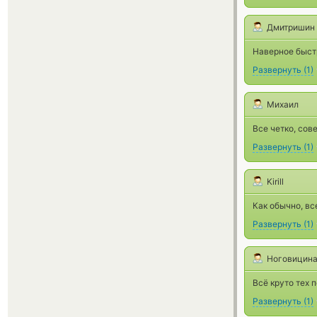
Дмитришин 
Наверное быстр
Развернуть
(
1
)
Михаил
Все четко, сов
Развернуть
(
1
)
Kirill
Как обычно, вс
Развернуть
(
1
)
Ноговицин
Всё круто тех 
Развернуть
(
1
)