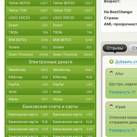
Возраст:
Tether BEP20
Tether BEP20
USDT
USDT
Tether TON
Tether TON
USDT
USDT
На BestChange:
USDC ERC20
USDC ERC20
Страна:
USDC
USDC
AML-прозрачност
Zcash
Zcash
ZEC
ZEC
TRON
TRON
TRX
TRX
BNB BEP20
BNB BEP20
BNB
BNB
Solana
Solana
SOL
SOL
Отзывы
Ст
Gram (Toncoin)
Gram (Toncoin)
GRAM
GRAM
Электронные деньги
Добавить о
WebMoney
WebMoney
WMZ
WMZ
Artur
ЮMoney
ЮMoney
RUB
RUB
Шустро, надежн
PayPal
PayPal
USD
USD
Volet
Volet
Развернуть
(
1
)
USD
USD
Alipay
Alipay
CNY
CNY
Банковские счета и карты
Юрий
Банковская карта
Банковская карта
USD
USD
Отличная коман
Банковская карта
Банковская карта
RUB
RUB
отправили день
Банковская карта
Банковская карта
EUR
EUR
Развернуть
(
1
)
Банковская карта
Банковская карта
UAH
UAH