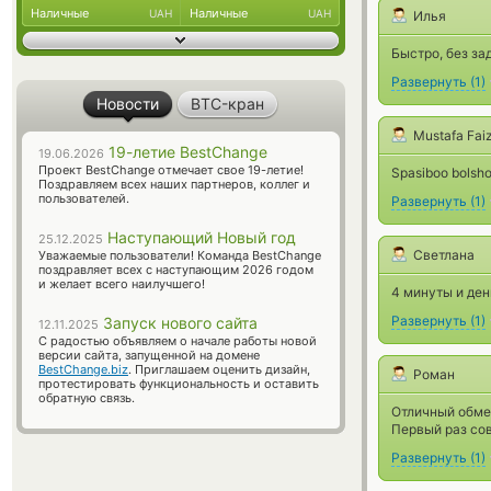
Наличные
Наличные
UAH
UAH
Илья
Быстро, без за
Развернуть
(
1
)
Новости
BTC-кран
Mustafa Fai
19-летие BestChange
19.06.2026
Проект BestChange отмечает свое 19-летие!
Spasiboo bolsho
Поздравляем всех наших партнеров, коллег и
пользователей.
Развернуть
(
1
)
Наступающий Новый год
25.12.2025
Светлана
Уважаемые пользователи! Команда BestChange
поздравляет всех с наступающим 2026 годом
и желает всего наилучшего!
4 минуты и ден
Развернуть
(
1
)
Запуск нового сайта
12.11.2025
С радостью объявляем о начале работы новой
версии сайта, запущенной на домене
BestChange.biz
. Приглашаем оценить дизайн,
Роман
протестировать функциональность и оставить
обратную связь.
Отличный обмен
Первый раз сов
Развернуть
(
1
)