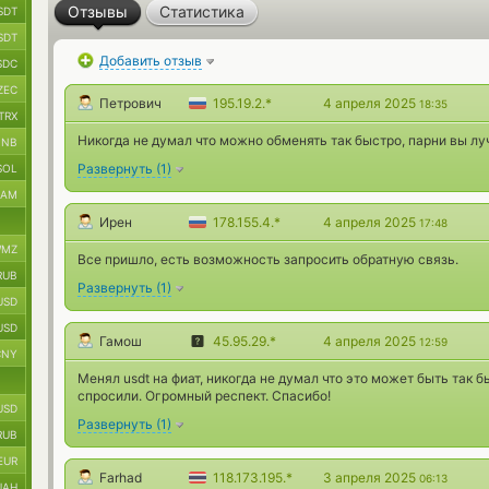
Отзывы
Статистика
SDT
SDT
Добавить отзыв
SDC
ZEC
Петрович
195.19.2.*
4 апреля 2025
18:35
TRX
Никогда не думал что можно обменять так быстро, парни вы лу
BNB
Развернуть
(
1
)
SOL
RAM
Ирен
178.155.4.*
4 апреля 2025
17:48
MZ
Все пришло, есть возможность запросить обратную связь.
RUB
Развернуть
(
1
)
USD
USD
Гамош
45.95.29.*
4 апреля 2025
12:59
CNY
Менял usdt на фиат, никогда не думал что это может быть так б
спросили. Огромный респект. Спасибо!
USD
Развернуть
(
1
)
RUB
EUR
Farhad
118.173.195.*
3 апреля 2025
06:13
UAH