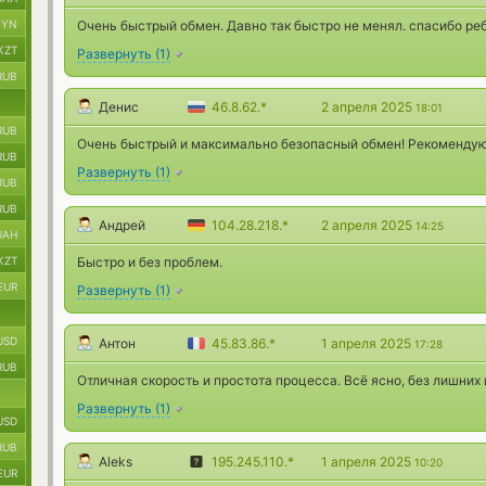
BYN
Очень быстрый обмен. Давно так быстро не менял. спасибо реб
KZT
Развернуть
(
1
)
RUB
Денис
46.8.62.*
2 апреля 2025
18:01
RUB
Очень быстрый и максимально безопасный обмен! Рекомендую
RUB
Развернуть
(
1
)
RUB
RUB
Андрей
104.28.218.*
2 апреля 2025
14:25
UAH
KZT
Быстро и без проблем.
EUR
Развернуть
(
1
)
USD
Антон
45.83.86.*
1 апреля 2025
17:28
RUB
Отличная скорость и простота процесса. Всё ясно, без лишних
Развернуть
(
1
)
USD
RUB
Aleks
195.245.110.*
1 апреля 2025
10:20
EUR