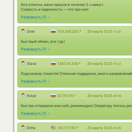
Все отлично, мани пришли в течение 3-х минут.
Скорость и надежность — это про них!
Развернуть
(
1
)
Олег
109.248.200.*
26 марта 2025
13:20
Быстрый обмен, все гуд:)
Развернуть
(
1
)
Slava
138.124.248.*
26 марта 2025
10:24
Подсказали, помогли! Отличная поддержка, много направлений
Развернуть
(
1
)
Kolya
62.76.155.*
26 марта 2025
09:49
Быстро отправили мои usdt, рекомендую! Оператору Антону рес
Развернуть
(
1
)
Dima
192.177.167.*
25 марта 2025
05:05