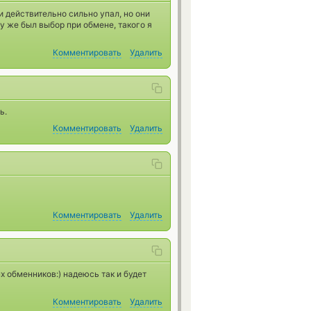
 действительно сильно упал, но они
му же был выбор при обмене, такого я
Комментировать
Удалить
ь.
Комментировать
Удалить
Комментировать
Удалить
х обменников:) надеюсь так и будет
Комментировать
Удалить