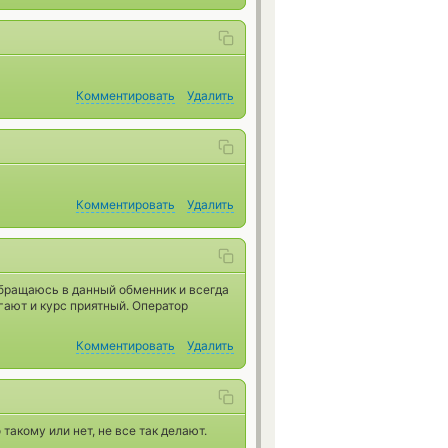
Комментировать
Удалить
Комментировать
Удалить
бращаюсь в данный обменник и всегда
гают и курс приятный. Оператор
Комментировать
Удалить
такому или нет, не все так делают.