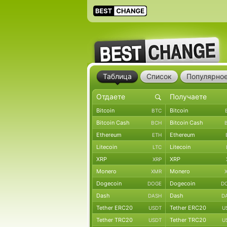
Таблица
Список
Популярно
Bitcoin
Bitcoin
BTC
Bitcoin Cash
Bitcoin Cash
BCH
Ethereum
Ethereum
ETH
Litecoin
Litecoin
LTC
XRP
XRP
XRP
Monero
Monero
XMR
Dogecoin
Dogecoin
DOGE
D
Dash
Dash
DASH
D
Tether ERC20
Tether ERC20
USDT
U
Tether TRC20
Tether TRC20
USDT
U