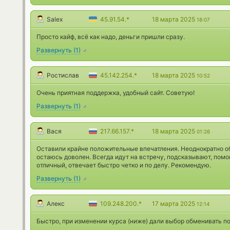
Salex
45.91.54.*
18 марта 2025
18:07
Просто кайф, всё как надо, деньги пришли сразу.
Развернуть
(
1
)
Ростислав
45.142.254.*
18 марта 2025
10:52
Очень приятная поддержка, удобный сайт. Советую!
Развернуть
(
1
)
Вася
217.66.157.*
18 марта 2025
01:26
Оставили крайне положительные впечатления. Неоднократно о
остаюсь доволен. Всегда идут на встречу, подсказывают, помо
отличный, отвечает быстро четко и по делу. Рекомендую.
Развернуть
(
1
)
Алекс
109.248.200.*
17 марта 2025
12:14
Быстро, при изменении курса (ниже) дали выбор обменивать по 