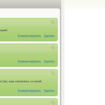
чшие!
Комментировать
Удалить
Комментировать
Удалить
ыстро, еще связались со мной,
Комментировать
Удалить