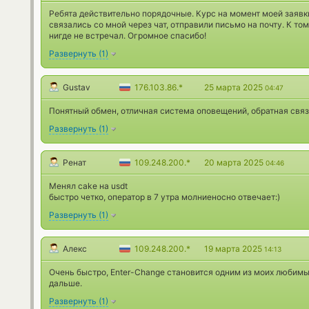
Ребята действительно порядочные. Курс на момент моей заявки
связались со мной через чат, отправили письмо на почту. К то
нигде не встречал. Огромное спасибо!
Развернуть
(
1
)
Gustav
176.103.86.*
25 марта 2025
04:47
Понятный обмен, отличная система оповещений, обратная связ
Развернуть
(
1
)
Ренат
109.248.200.*
20 марта 2025
04:46
Менял cake на usdt
быстро четко, оператор в 7 утра молниеносно отвечает:)
Развернуть
(
1
)
Алекс
109.248.200.*
19 марта 2025
14:13
Очень быстро, Enter-Change становится одним из моих любимы
дальше.
Развернуть
(
1
)