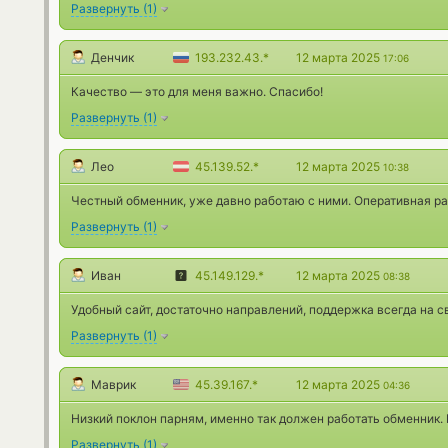
Развернуть
(
1
)
Денчик
193.232.43.*
12 марта 2025
17:06
Качество — это для меня важно. Спасибо!
Развернуть
(
1
)
Лео
45.139.52.*
12 марта 2025
10:38
Честный обменник, уже давно работаю с ними. Оперативная ра
Развернуть
(
1
)
Иван
45.149.129.*
12 марта 2025
08:38
Удобный сайт, достаточно направлений, поддержка всегда на с
Развернуть
(
1
)
Маврик
45.39.167.*
12 марта 2025
04:36
Низкий поклон парням, именно так должен работать обменник.
Развернуть
(
1
)