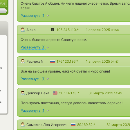
Очень быстрый обмен. Ни чего лишнего-все четко. Время зап
UAH
всем!
Развернуть
(
1
)
Aleks
195.245.110.*
1 апреля 2025
06:56
Очень быстро и просто Советую всем.
Развернуть
(
1
)
Расчехай
176.123.186.*
1 апреля 2025
04:47
ge
Всё на высшем уровне, никакой суеты и курс огонь!
Развернуть
(
1
)
й
Денжер Леха
50.114.173.*
31 марта 2025
14:43
ь
Пользуюсь постоянно, всегда доволен качеством сервиса!
Развернуть
(
1
)
Самелюк Лев Игоревич
89.169.52.*
31 марта 20