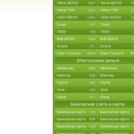
Tether BEP20
Tether BEP20
USDT
U
Tether TON
Tether TON
USDT
U
USDC ERC20
USDC ERC20
USDC
U
Zcash
Zcash
ZEC
TRON
TRON
TRX
BNB BEP20
BNB BEP20
BNB
Solana
Solana
SOL
Gram (Toncoin)
Gram (Toncoin)
GRAM
G
Электронные деньги
WebMoney
WebMoney
WMZ
W
ЮMoney
ЮMoney
RUB
PayPal
PayPal
USD
Volet
Volet
USD
Alipay
Alipay
CNY
Банковские счета и карты
Банковская карта
Банковская карта
USD
Банковская карта
Банковская карта
RUB
Банковская карта
Банковская карта
EUR
Банковская карта
Банковская карта
UAH