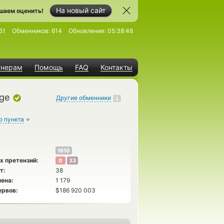
На новый сайт
шаем оценить!
51
Обменников:
614
Обновление:
05:38:48
тнерам
Помощь
FAQ
Контакты
ge
Другие обменники
о пункта
1610
х претензий:
0
33
т:
38
ена:
1 179
ервов:
$186 920 003