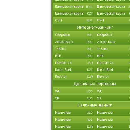
Банковская карта
Банковская карта
BYN
Банковская карта
Банковская карта
KZT
СБП
СБП
RUB
Интернет-банкинг
Сбербанк
Сбербанк
RUB
Альфа-Банк
Альфа-Банк
RUB
Т-Банк
Т-Банк
RUB
ВТБ
ВТБ
RUB
Приват 24
Приват 24
UAH
Kaspi Bank
Kaspi Bank
KZT
Revolut
Revolut
EUR
Денежные переводы
WU
WU
USD
ЗК
ЗК
RUB
Наличные деньги
Наличные
Наличные
USD
Наличные
Наличные
RUB
Наличные
Наличные
EUR