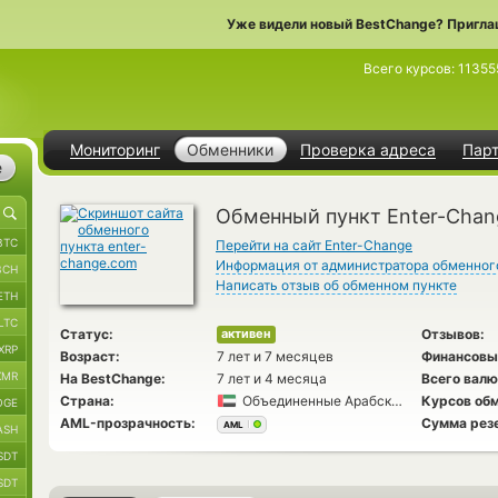
Уже видели новый BestChange? Пригла
Всего курсов:
11355
Мониторинг
Обменники
Проверка адреса
Пар
е
Обменный пункт Enter-Chan
BTC
Перейти на сайт Enter-Change
Информация от администратора обменног
BCH
Написать отзыв об обменном пункте
ETH
LTC
Статус:
Отзывов:
активен
XRP
Возраст:
7 лет и 7 месяцев
Финансовы
XMR
На BestChange:
7 лет и 4 месяца
Всего валю
Страна:
Объединенные Арабские Эмираты
Курсов обм
OGE
AML-прозрачность:
Сумма рез
AML
ASH
SDT
SDT