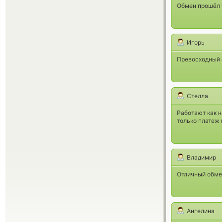
Обмен прошёл 
Игорь
Превосходный 
Стелла
Работают как н
только платеж 
Владимир
Отличный обме
Ангелина