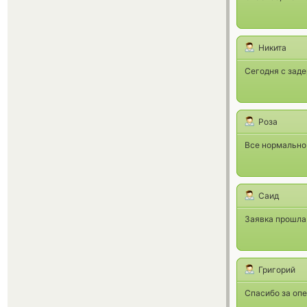
Никита
Сегодня с заде
Роза
Все нормально,
Саид
Заявка прошла 
Григорий
Спасибо за опе