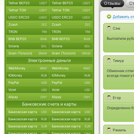
Отзывы
Ст
Tether BEP20
Tether BEP20
USDT
USDT
Tether TON
Tether TON
USDT
USDT
Добавить о
USDC ERC20
USDC ERC20
USDC
USDC
Zcash
Zcash
ZEC
ZEC
Сэм
TRON
TRON
TRX
TRX
Выплатили рубл
BNB BEP20
BNB BEP20
BNB
BNB
Solana
Solana
SOL
SOL
Gram (Toncoin)
Gram (Toncoin)
GRAM
GRAM
Электронные деньги
Тимур
WebMoney
WebMoney
WMZ
WMZ
Обменник отлич
ЮMoney
ЮMoney
всегда помогут
RUB
RUB
PayPal
PayPal
USD
USD
Volet
Volet
USD
USD
Alipay
Alipay
CNY
CNY
Егор
Банковские счета и карты
Определенно бу
Банковская карта
Банковская карта
USD
USD
Банковская карта
Банковская карта
RUB
RUB
Банковская карта
Банковская карта
EUR
EUR
Рамиль
Банковская карта
Банковская карта
UAH
UAH