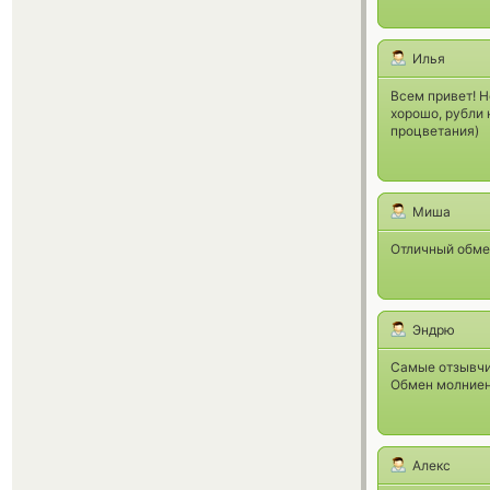
Илья
Всем привет! Н
хорошо, рубли 
процветания)
Миша
Отличный обме
Эндрю
Самые отзывчи
Обмен молниен
Алекс