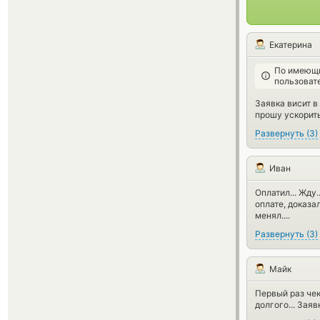
Екатерина
По имеющи
пользоват
Заявка висит в
прошу ускорит
Развернуть
(
3
)
Иван
Оплатил... Жду.
оплате, доказал
менял....
Развернуть
(
3
)
Майк
Первый раз чек
долгого... Зая