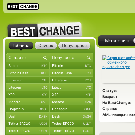
Мониторинг
Таблица
Список
Популярное
Bitcoin
Bitcoin
BTC
BTC
Bitcoin Cash
Bitcoin Cash
BCH
BCH
Ethereum
Ethereum
ETH
ETH
Litecoin
Litecoin
LTC
LTC
Статус:
XRP
XRP
XRP
XRP
Возраст:
Monero
Monero
XMR
XMR
На BestChange:
Страна:
Dogecoin
Dogecoin
DOGE
DOGE
AML-прозрачност
Dash
Dash
DASH
DASH
Tether ERC20
Tether ERC20
USDT
USDT
Tether TRC20
Tether TRC20
USDT
USDT