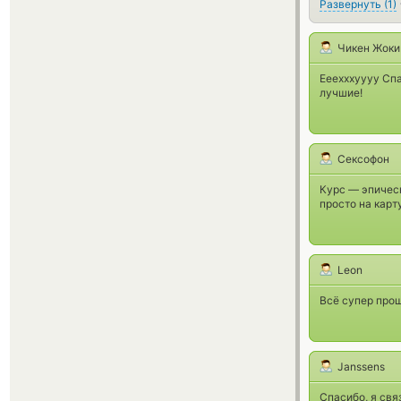
Развернуть
(
1
)
Чикен Жоки
Ееехххуууу Спа
лучшие!
Сексофон
Курс — эпическ
просто на карт
Leon
Всё супер прош
Janssens
Спасибо, я свя