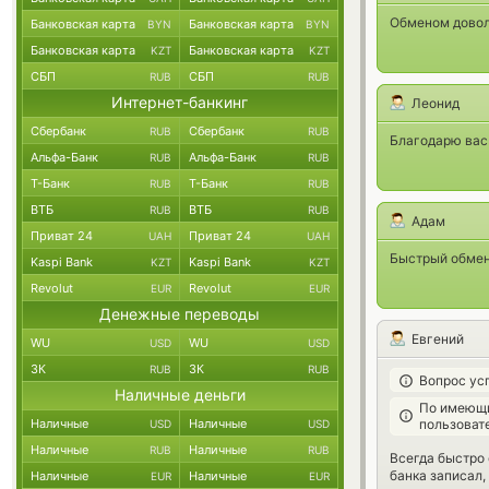
Обменом доволе
Банковская карта
Банковская карта
BYN
BYN
Банковская карта
Банковская карта
KZT
KZT
СБП
СБП
RUB
RUB
Интернет-банкинг
Леонид
Сбербанк
Сбербанк
RUB
RUB
Благодарю вас
Альфа-Банк
Альфа-Банк
RUB
RUB
Т-Банк
Т-Банк
RUB
RUB
ВТБ
ВТБ
RUB
RUB
Адам
Приват 24
Приват 24
UAH
UAH
Быстрый обмен
Kaspi Bank
Kaspi Bank
KZT
KZT
Revolut
Revolut
EUR
EUR
Денежные переводы
Евгений
WU
WU
USD
USD
ЗК
ЗК
RUB
RUB
Вопрос ус
Наличные деньги
По имеющи
пользоват
Наличные
Наличные
USD
USD
Наличные
Наличные
RUB
RUB
Всегда быстро 
банка записал, 
Наличные
Наличные
EUR
EUR