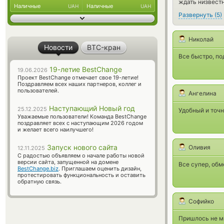
ждать низвестн
Наличные
Наличные
UAH
UAH
Развернуть
(
5
)
Николай
Новости
BTC-кран
Все быстро, п
19-летие BestChange
19.06.2026
Проект BestChange отмечает свое 19-летие!
Поздравляем всех наших партнеров, коллег и
пользователей.
Ангелина
Наступающий Новый год
25.12.2025
Удобный и точ
Уважаемые пользователи! Команда BestChange
поздравляет всех с наступающим 2026 годом
и желает всего наилучшего!
Запуск нового сайта
Оливия
12.11.2025
С радостью объявляем о начале работы новой
версии сайта, запущенной на домене
Все супер, обм
BestChange.biz
. Приглашаем оценить дизайн,
протестировать функциональность и оставить
обратную связь.
Софийко
Пришлось не мн