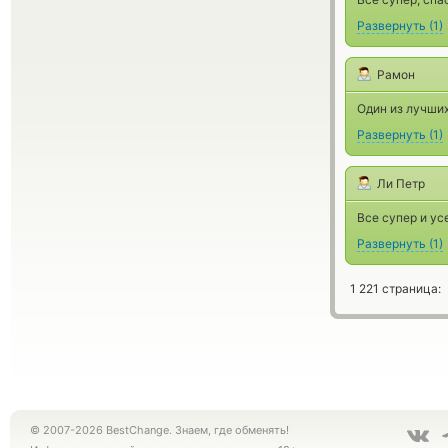
Развернуть
(
1
)
Рамон
Один из лучши
Развернуть
(
1
)
Ли Петр
Все супер и ус
Развернуть
(
1
)
1 221 страница:
© 2007-2026 BestChange. Знаем, где обменять!