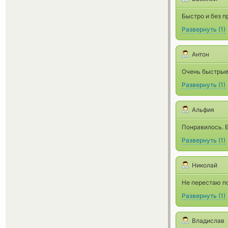
Быстро и без п
Развернуть
(
1
)
Антон
Очень быстрые
Развернуть
(
1
)
Альфия
Понравилось. Б
Развернуть
(
1
)
Николай
Не перестаю п
Развернуть
(
1
)
Владислав