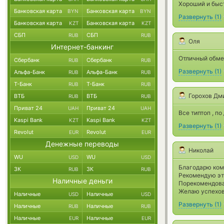
Хороший и быс
Банковская карта
Банковская карта
BYN
BYN
Развернуть
(
1
)
Банковская карта
Банковская карта
KZT
KZT
СБП
СБП
RUB
RUB
Оля
Интернет-банкинг
Отличный обмен
Сбербанк
Сбербанк
RUB
RUB
Развернуть
(
1
)
Альфа-Банк
Альфа-Банк
RUB
RUB
Т-Банк
Т-Банк
RUB
RUB
Горохов Дм
ВТБ
ВТБ
RUB
RUB
Приват 24
Приват 24
UAH
UAH
Все типтоп , п
Kaspi Bank
Kaspi Bank
KZT
KZT
Развернуть
(
1
)
Revolut
Revolut
EUR
EUR
Денежные переводы
Николай
WU
WU
USD
USD
Благодарю ком
ЗК
ЗК
RUB
RUB
Рекомендую эт
Наличные деньги
Порекомендовал
Желаю успехов 
Наличные
Наличные
USD
USD
Развернуть
(
1
)
Наличные
Наличные
RUB
RUB
Наличные
Наличные
EUR
EUR