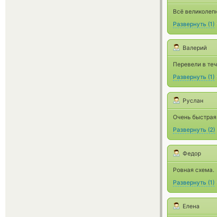
Всё великолепн
Развернуть
(
1
)
Валерий
Перевели в теч
Развернуть
(
1
)
Руслан
Очень быстрая 
Развернуть
(
2
)
Федор
Ровная схема.
Развернуть
(
1
)
Елена