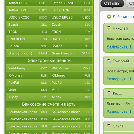
Отзывы
Ст
Tether BEP20
Tether BEP20
USDT
USDT
Tether TON
Tether TON
USDT
USDT
Добавить о
USDC ERC20
USDC ERC20
USDC
USDC
Zcash
Zcash
ZEC
ZEC
Николай
TRON
TRON
TRX
TRX
Быстрая сделк
BNB BEP20
BNB BEP20
BNB
BNB
Solana
Solana
Развернуть
(
1
)
SOL
SOL
Gram (Toncoin)
Gram (Toncoin)
GRAM
GRAM
Электронные деньги
Григорий
WebMoney
WebMoney
WMZ
WMZ
Всё быстро, бу
ЮMoney
ЮMoney
RUB
RUB
Развернуть
(
1
)
PayPal
PayPal
USD
USD
Volet
Volet
USD
USD
Люда
Alipay
Alipay
CNY
CNY
Банковские счета и карты
Быстрые обмен
Развернуть
(
1
)
Банковская карта
Банковская карта
USD
USD
Банковская карта
Банковская карта
RUB
RUB
Ольга
Банковская карта
Банковская карта
EUR
EUR
Банковская карта
Банковская карта
UAH
UAH