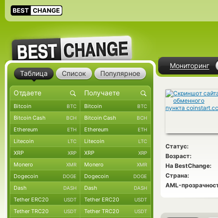
Мониторинг
Таблица
Список
Популярное
Bitcoin
Bitcoin
BTC
BTC
Bitcoin Cash
Bitcoin Cash
BCH
BCH
Ethereum
Ethereum
ETH
ETH
Litecoin
Litecoin
LTC
LTC
Статус:
XRP
XRP
XRP
XRP
Возраст:
Monero
Monero
XMR
XMR
На BestChange:
Страна:
Dogecoin
Dogecoin
DOGE
DOGE
AML-прозрачност
Dash
Dash
DASH
DASH
Tether ERC20
Tether ERC20
USDT
USDT
Tether TRC20
Tether TRC20
USDT
USDT