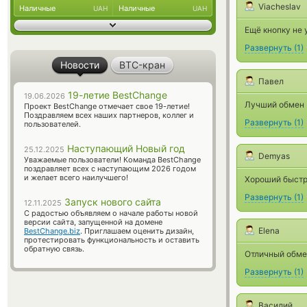
Viacheslav
Наличные
Наличные
UAH
UAH
Ещё кнопку не 
Развернуть
(
1
)
Новости
BTC-кран
Павел
19-летие BestChange
19.06.2026
Лучший обмен
Проект BestChange отмечает свое 19-летие!
Поздравляем всех наших партнеров, коллег и
Развернуть
(
1
)
пользователей.
Наступающий Новый год
25.12.2025
Demyas
Уважаемые пользователи! Команда BestChange
поздравляет всех с наступающим 2026 годом
и желает всего наилучшего!
Хороший быстр
Развернуть
(
1
)
Запуск нового сайта
12.11.2025
С радостью объявляем о начале работы новой
версии сайта, запущенной на домене
Elena
BestChange.biz
. Приглашаем оценить дизайн,
протестировать функциональность и оставить
обратную связь.
Отличный обме
Развернуть
(
1
)
Василий