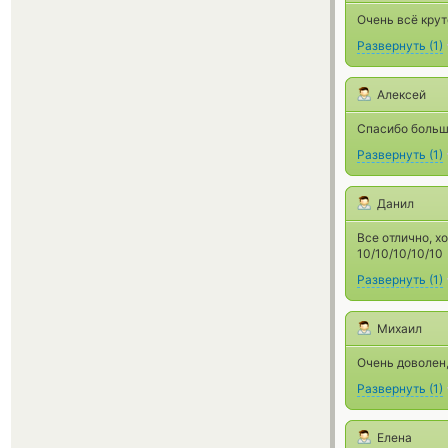
Очень всё крут
Развернуть
(
1
)
Алексей
Спасибо больш
Развернуть
(
1
)
Данил
Все отлично, х
10/10/10/10/10
Развернуть
(
1
)
Михаил
Очень доволен,
Развернуть
(
1
)
Елена