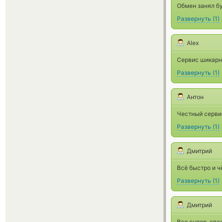
Обмен занял бу
Развернуть
(
1
)
Alex
Сервис шикарн
Развернуть
(
1
)
Антон
Честный сервис
Развернуть
(
1
)
Дмитрий
Всё быстро и ч
Развернуть
(
1
)
Дмитрий
Все супер, сп