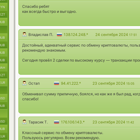
Cпасибо ребят
BYN
как всегда быстро и выгодно.
KZT
RUB
Владислав П.
138.124.248.*
24 сентября 2024
17:51
RUB
Достойный, адекватный сервис по обмену криптовалюты, польз
RUB
рекомендую знакомым.
RUB
Сегодня провёл 2 сделки по высокому курсу — транзакции про
RUB
UAH
KZT
EUR
Остап
94.41.222.*
23 сентября 2024
15:05
Обменивал сумму приличную, боялся, но как же я был рад, когд
USD
спасибо!
RUB
USD
Тарасик Т.
176.106.143.*
23 сентября 2024
11:42
RUB
Классный сервис по обмену криптовалюты.
EUR
Пользуюсь регулярно. Всем рекомендую.