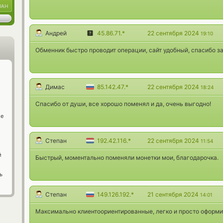
UAH
Андрей
45.86.71.*
22 сентября 2024
19:10
Обменник быстро проводит операции, сайт удобный, спасибо за
Димас
85.142.47.*
22 сентября 2024
18:24
Спасибо от души, все хорошо поменял и да, очень выгодно!
ge
Степан
192.42.116.*
22 сентября 2024
11:54
й
Быстрый, моментально поменяли монетки мои, благодарочка.
ь
Степан
149.126.192.*
21 сентября 2024
14:01
Максимально клиентоориентированные, легко и просто оформит