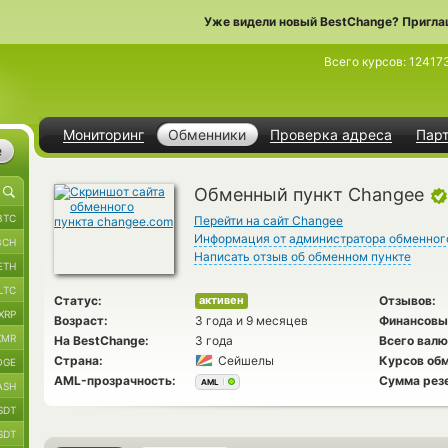
Уже видели новый BestChange? Пригла
Всего курсов:
12417
Мониторинг
Обменники
Проверка адреса
Пар
е
Обменный пункт Changee
BTC
Перейти на сайт Changee
Информация от администратора обменног
BCH
Написать отзыв об обменном пункте
ETH
LTC
Статус:
Отзывов:
активен
XRP
Возраст:
3 года и 9 месяцев
Финансовы
XMR
На BestChange:
3 года
Всего валю
Страна:
Сейшелы
Курсов обм
OGE
AML-прозрачность:
Сумма рез
AML
ASH
SDT
SDT