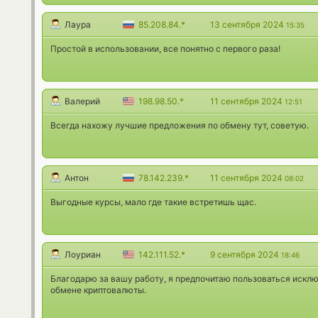
Лаура
85.208.84.*
13 сентября 2024
15:35
Простой в использовании, все понятно с первого раза!
Валерий
198.98.50.*
11 сентября 2024
12:51
Всегда нахожу лучшие предложения по обмену тут, советую.
Антон
78.142.239.*
11 сентября 2024
08:02
Выгодные курсы, мало где такие встретишь щас.
Лоуриан
142.111.52.*
9 сентября 2024
18:46
Благодарю за вашу работу, я предпочитаю пользоваться искл
обмене криптовалюты.