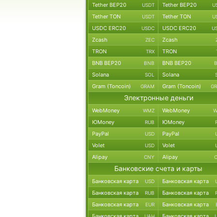
Tether BEP20
Tether BEP20
USDT
U
Tether TON
Tether TON
USDT
U
USDC ERC20
USDC ERC20
USDC
U
Zcash
Zcash
ZEC
TRON
TRON
TRX
BNB BEP20
BNB BEP20
BNB
Solana
Solana
SOL
Gram (Toncoin)
Gram (Toncoin)
GRAM
G
Электронные деньги
WebMoney
WebMoney
WMZ
W
ЮMoney
ЮMoney
RUB
PayPal
PayPal
USD
Volet
Volet
USD
Alipay
Alipay
CNY
Банковские счета и карты
Банковская карта
Банковская карта
USD
Банковская карта
Банковская карта
RUB
Банковская карта
Банковская карта
EUR
Банковская карта
Банковская карта
UAH