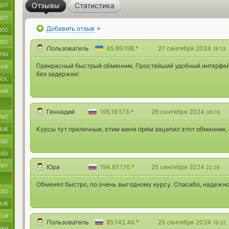
Отзывы
Статистика
SDT
SDT
Добавить отзыв
SDC
ZEC
Пользователь
45.89.198.*
27 сентября 2024
18:13
TRX
Прекрасный быстрый обменник. Простейший удобный интерфейс
BNB
без задержек!
SOL
RAM
Геннадий
195.19.173.*
26 сентября 2024
06:03
MZ
Курсы тут приличные, этим меня прям зацепил этот обменник,
RUB
USD
USD
CNY
Юра
194.87.176.*
25 сентября 2024
22:26
Обменял быстро, по очень выгодному курсу. Спасибо, надежно
USD
RUB
EUR
Пользователь
85.142.46.*
25 сентября 2024
18:32
UAH