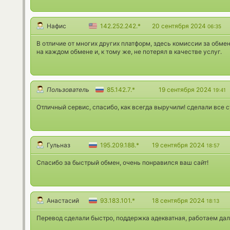
Нафис
142.252.242.*
20 сентября 2024
06:35
В отличие от многих других платформ, здесь комиссии за обме
на каждом обмене и, к тому же, не потерял в качестве услуг.
Пользователь
85.142.7.*
19 сентября 2024
19:41
Отличный сервис, спасибо, как всегда выручили! сделали все 
Гульназ
195.209.188.*
19 сентября 2024
18:57
Спасибо за быстрый обмен, очень понравился ваш сайт!
Анастасий
93.183.101.*
18 сентября 2024
18:13
Перевод сделали быстро, поддержка адекватная, работаем да