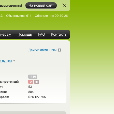
На новый сайт
шаем оценить!
33
Обменников:
614
Обновление:
09:40:26
тнерам
Помощь
FAQ
Контакты
Другие обменники
о пункта
1430
х претензий:
0
41
т:
53
ена:
894
ервов:
$26 127 595