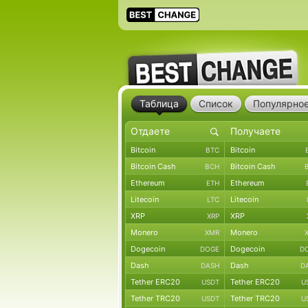
Таблица
Список
Популярно
Bitcoin
Bitcoin
BTC
Bitcoin Cash
Bitcoin Cash
BCH
Ethereum
Ethereum
ETH
Litecoin
Litecoin
LTC
XRP
XRP
XRP
Monero
Monero
XMR
Dogecoin
Dogecoin
DOGE
D
Dash
Dash
DASH
D
Tether ERC20
Tether ERC20
USDT
U
Tether TRC20
Tether TRC20
USDT
U