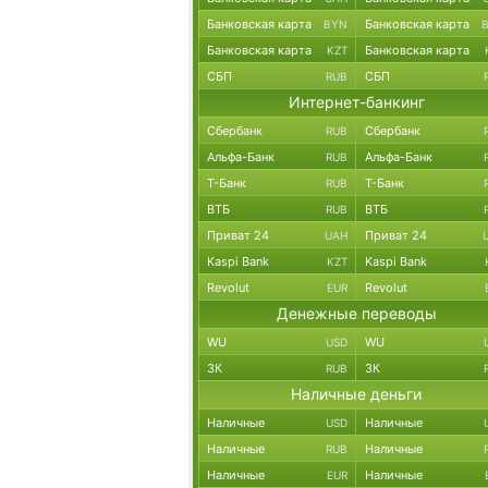
Банковская карта
Банковская карта
BYN
Банковская карта
Банковская карта
KZT
СБП
СБП
RUB
Интернет-банкинг
Сбербанк
Сбербанк
RUB
Альфа-Банк
Альфа-Банк
RUB
Т-Банк
Т-Банк
RUB
ВТБ
ВТБ
RUB
Приват 24
Приват 24
UAH
Kaspi Bank
Kaspi Bank
KZT
Revolut
Revolut
EUR
Денежные переводы
WU
WU
USD
ЗК
ЗК
RUB
Наличные деньги
Наличные
Наличные
USD
Наличные
Наличные
RUB
Наличные
Наличные
EUR