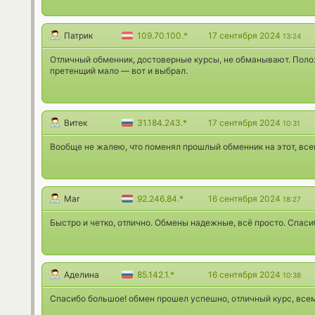
Патрик
109.70.100.*
17 сентября 2024
13:24
Отличный обменник, достоверные курсы, не обманывают. Пол
претенщий мало — вот и выбрал.
Витек
31.184.243.*
17 сентября 2024
10:31
Вообще не жалею, что поменял прошлый обменник на этот, все
Mar
92.246.84.*
16 сентября 2024
18:27
Быстро и четко, отлично. Обмены надежные, всё просто. Спаси
Аделина
85.142.1.*
16 сентября 2024
10:38
Спасибо большое! обмен прошел успешно, отличный курс, все