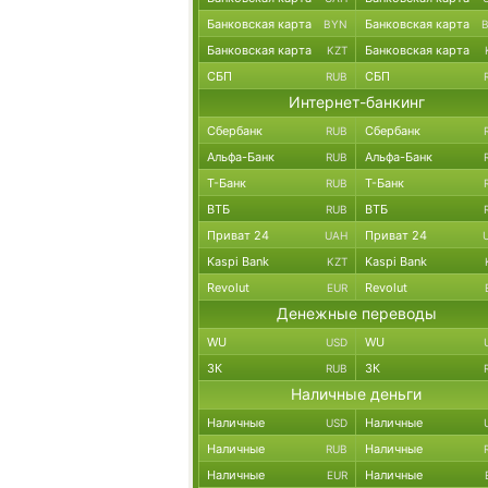
Банковская карта
Банковская карта
BYN
Банковская карта
Банковская карта
KZT
СБП
СБП
RUB
Интернет-банкинг
Сбербанк
Сбербанк
RUB
Альфа-Банк
Альфа-Банк
RUB
Т-Банк
Т-Банк
RUB
ВТБ
ВТБ
RUB
Приват 24
Приват 24
UAH
Kaspi Bank
Kaspi Bank
KZT
Revolut
Revolut
EUR
Денежные переводы
WU
WU
USD
ЗК
ЗК
RUB
Наличные деньги
Наличные
Наличные
USD
Наличные
Наличные
RUB
Наличные
Наличные
EUR