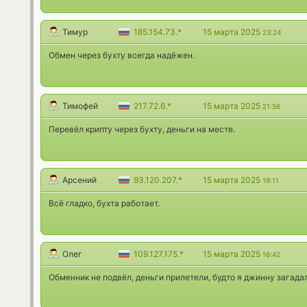
Тимур
185.154.73.*
15 марта 2025
23:24
Обмен через бухту всегда надёжен.
Тимофей
217.72.6.*
15 марта 2025
21:56
Перевёл крипту через бухту, деньги на месте.
Арсений
93.120.207.*
15 марта 2025
19:11
Всё гладко, бухта работает.
Олег
109.127.175.*
15 марта 2025
16:42
Обменник не подвёл, деньги прилетели, будто я джинну загадал