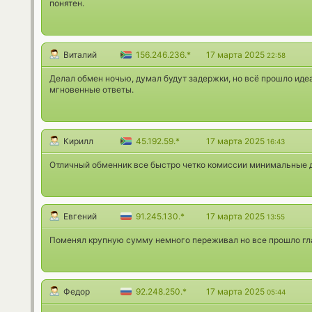
понятен.
Виталий
156.246.236.*
17 марта 2025
22:58
Делал обмен ночью, думал будут задержки, но всё прошло иде
мгновенные ответы.
Кирилл
45.192.59.*
17 марта 2025
16:43
Отличный обменник все быстро четко комиссии минимальные 
Евгений
91.245.130.*
17 марта 2025
13:55
Поменял крупную сумму немного переживал но все прошло гл
Федор
92.248.250.*
17 марта 2025
05:44