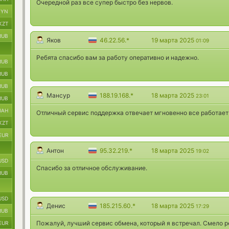
Очередной раз все супер быстро без нервов.
BYN
KZT
RUB
Яков
46.22.56.*
19 марта 2025
01:09
Ребята спасибо вам за работу оперативно и надежно.
RUB
RUB
RUB
Мансур
188.19.168.*
18 марта 2025
23:01
RUB
UAH
Отличный сервис поддержка отвечает мгновенно все работает
KZT
EUR
Антон
95.32.219.*
18 марта 2025
19:02
USD
Спасибо за отличное обслуживание.
RUB
USD
Денис
185.215.60.*
18 марта 2025
17:29
RUB
Пожалуй, лучший сервис обмена, который я встречал. Смело р
EUR