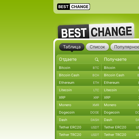
Таблица
Список
Популярно
Bitcoin
Bitcoin
BTC
Bitcoin Cash
Bitcoin Cash
BCH
Ethereum
Ethereum
ETH
Litecoin
Litecoin
LTC
XRP
XRP
XRP
Monero
Monero
XMR
Dogecoin
Dogecoin
DOGE
D
Dash
Dash
DASH
D
Tether ERC20
Tether ERC20
USDT
U
Tether TRC20
Tether TRC20
USDT
U