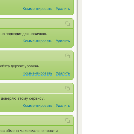
Комментировать
Удалить
но подходит для новичков.
Комментировать
Удалить
ребята держат уровень.
Комментировать
Удалить
 доверяю этому сервису.
Комментировать
Удалить
есс обмена максимально прост и