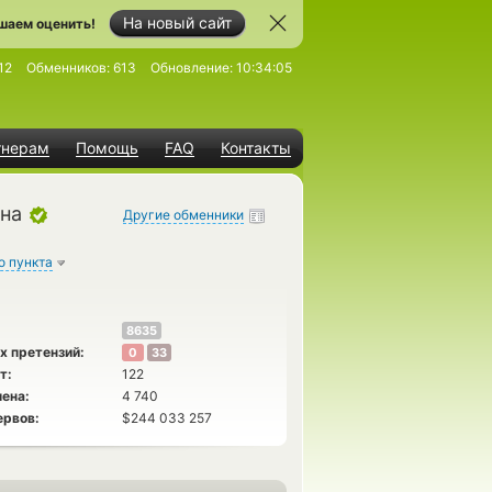
На новый сайт
шаем оценить!
12
Обменников:
613
Обновление:
10:34:05
тнерам
Помощь
FAQ
Контакты
на
Другие обменники
о пункта
8635
х претензий:
0
33
т:
122
ена:
4 740
ервов:
$244 033 257