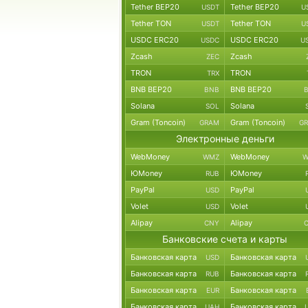
Tether BEP20
Tether BEP20
USDT
U
Tether TON
Tether TON
USDT
U
USDC ERC20
USDC ERC20
USDC
U
Zcash
Zcash
ZEC
TRON
TRON
TRX
BNB BEP20
BNB BEP20
BNB
Solana
Solana
SOL
Gram (Toncoin)
Gram (Toncoin)
GRAM
G
Электронные деньги
WebMoney
WebMoney
WMZ
W
ЮMoney
ЮMoney
RUB
PayPal
PayPal
USD
Volet
Volet
USD
Alipay
Alipay
CNY
Банковские счета и карты
Банковская карта
Банковская карта
USD
Банковская карта
Банковская карта
RUB
Банковская карта
Банковская карта
EUR
Банковская карта
Банковская карта
UAH