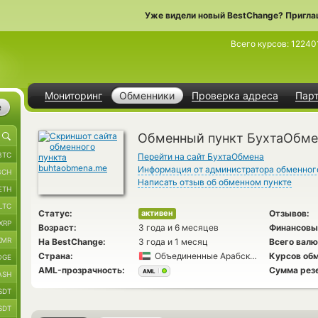
Уже видели новый BestChange? Пригла
Всего курсов:
12240
Мониторинг
Обменники
Проверка адреса
Пар
е
Обменный пункт БухтаОбме
BTC
Перейти на сайт БухтаОбмена
Информация от администратора обменног
BCH
Написать отзыв об обменном пункте
ETH
LTC
Статус:
Отзывов:
активен
XRP
Возраст:
3 года и 6 месяцев
Финансовы
XMR
На BestChange:
3 года и 1 месяц
Всего валю
Страна:
Объединенные Арабские Эмираты
Курсов обм
OGE
AML-прозрачность:
Сумма рез
AML
ASH
SDT
SDT