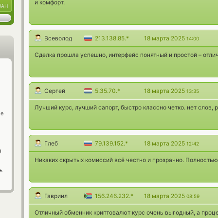
и комфорт.
UAH
Всеволод
213.138.85.*
18 марта 2025
14:00
Сделка прошла успешно, интерфейс понятный и простой – отлич
Сергей
5.35.70.*
18 марта 2025
13:35
Лучший курс, лучший сапорт, быстро классно четко. нет слов, 
ge
Глеб
79.139.152.*
18 марта 2025
12:42
й
Никаких скрытых комиссий всё честно и прозрачно. Полностью
ь
Гавриил
156.246.232.*
18 марта 2025
08:59
Отличный обменник криптовалют курс очень выгодный, а проц