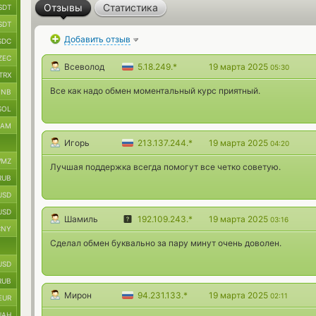
Отзывы
Статистика
SDT
SDT
Добавить отзыв
SDC
ZEC
Всеволод
5.18.249.*
19 марта 2025
05:30
TRX
Все как надо обмен моментальный курс приятный.
BNB
SOL
RAM
Игорь
213.137.244.*
19 марта 2025
04:20
MZ
Лучшая поддержка всегда помогут все четко советую.
RUB
USD
USD
Шамиль
192.109.243.*
19 марта 2025
03:16
CNY
Сделал обмен буквально за пару минут очень доволен.
USD
RUB
Мирон
94.231.133.*
19 марта 2025
02:11
EUR
UAH