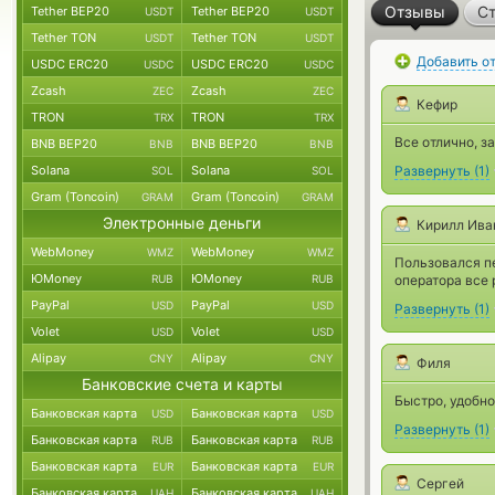
Отзывы
Ст
Tether BEP20
Tether BEP20
USDT
USDT
Tether TON
Tether TON
USDT
USDT
Добавить о
USDC ERC20
USDC ERC20
USDC
USDC
Zcash
Zcash
ZEC
ZEC
Кефир
TRON
TRON
TRX
TRX
Все отлично, з
BNB BEP20
BNB BEP20
BNB
BNB
Solana
Solana
Развернуть
(
1
)
SOL
SOL
Gram (Toncoin)
Gram (Toncoin)
GRAM
GRAM
Электронные деньги
Кирилл Ива
WebMoney
WebMoney
WMZ
WMZ
Пользовался п
ЮMoney
ЮMoney
RUB
RUB
оператора все 
PayPal
PayPal
USD
USD
Развернуть
(
1
)
Volet
Volet
USD
USD
Alipay
Alipay
CNY
CNY
Филя
Банковские счета и карты
Быстро, удобно
Банковская карта
Банковская карта
USD
USD
Развернуть
(
1
)
Банковская карта
Банковская карта
RUB
RUB
Банковская карта
Банковская карта
EUR
EUR
Сергей
Банковская карта
Банковская карта
UAH
UAH