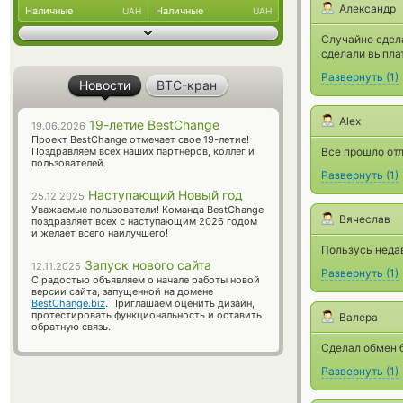
Александр
Наличные
Наличные
UAH
UAH
Случайно сдел
сделали выплат
Развернуть
(
1
)
Новости
BTC-кран
Alex
19-летие BestChange
19.06.2026
Проект BestChange отмечает свое 19-летие!
Поздравляем всех наших партнеров, коллег и
Все прошло отл
пользователей.
Развернуть
(
1
)
Наступающий Новый год
25.12.2025
Уважаемые пользователи! Команда BestChange
Вячеслав
поздравляет всех с наступающим 2026 годом
и желает всего наилучшего!
Пользусь недав
Запуск нового сайта
12.11.2025
Развернуть
(
1
)
С радостью объявляем о начале работы новой
версии сайта, запущенной на домене
BestChange.biz
. Приглашаем оценить дизайн,
протестировать функциональность и оставить
Валера
обратную связь.
Сделал обмен б
Развернуть
(
1
)