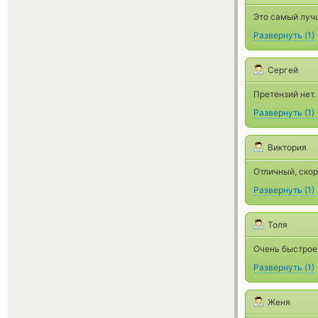
Это самый луч
Развернуть
(
1
)
Сергей
Претензий нет
Развернуть
(
1
)
Виктория
Отличный, скор
Развернуть
(
1
)
Толя
Очень быстрое
Развернуть
(
1
)
Женя