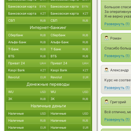
Банковская карта
Банковская карта
BYN
BYN
Большое спасиб
За оперативну
Банковская карта
Банковская карта
KZT
KZT
Я не верно ука
СБП
СБП
RUB
RUB
Развернуть
(
1
)
Интернет-банкинг
Сбербанк
Сбербанк
RUB
RUB
Роман
Альфа-Банк
Альфа-Банк
RUB
RUB
Спасибо больш
Т-Банк
Т-Банк
RUB
RUB
Развернуть
(
1
)
ВТБ
ВТБ
RUB
RUB
Приват 24
Приват 24
UAH
UAH
Александр
Kaspi Bank
Kaspi Bank
KZT
KZT
Revolut
Revolut
EUR
EUR
Курс не соответ
Денежные переводы
Развернуть
(
1
)
WU
WU
USD
USD
ЗК
ЗК
RUB
RUB
Григорий
Наличные деньги
Всё отлично, м
Наличные
Наличные
USD
USD
Развернуть
(
1
)
Наличные
Наличные
RUB
RUB
Наличные
Наличные
EUR
EUR