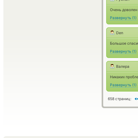
Очень доволен
Развернуть
(
1
)
Den
Большое спасиб
Развернуть
(
1
)
Валера
Никаких пробле
Развернуть
(
1
)
658 страниц: