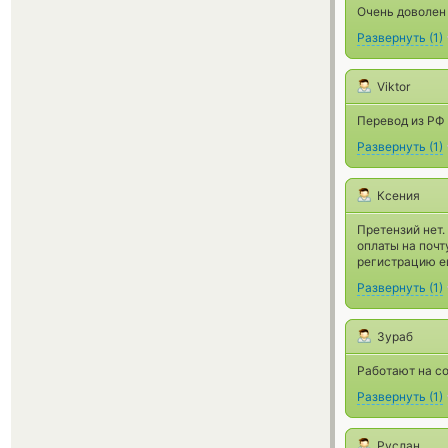
Очень доволен
Развернуть
(
1
)
Viktor
Перевод из РФ 
Развернуть
(
1
)
Ксения
Претензий нет.
оплаты на почт
регистрацию е
Развернуть
(
1
)
Зураб
Работают на с
Развернуть
(
1
)
Руслан