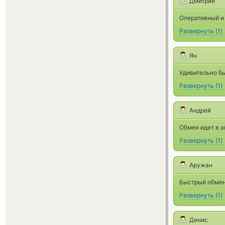
Дмитрий
Оперативный и
Развернуть
(
1
)
Ян
Удивительно бы
Развернуть
(
1
)
Андрей
Обмен идет в 
Развернуть
(
1
)
Аружан
Быстрый обмен
Развернуть
(
1
)
Денис