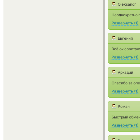
Oleksandr
Неоднократно п
Развернуть
(
1
)
Евгений
Всё ок советую
Развернуть
(
1
)
Аркадий
Спасибо за опе
Развернуть
(
1
)
Роман
Быстрый обмен
Развернуть
(
1
)