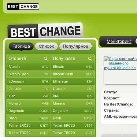
Мониторинг
Таблица
Список
Популярное
Bitcoin
Bitcoin
BTC
BTC
Bitcoin Cash
Bitcoin Cash
BCH
BCH
Ethereum
Ethereum
ETH
ETH
Litecoin
Litecoin
LTC
LTC
Статус:
XRP
XRP
XRP
XRP
Возраст:
Monero
Monero
XMR
XMR
На BestChange:
Страна:
Dogecoin
Dogecoin
DOGE
DOGE
AML-прозрачност
Dash
Dash
DASH
DASH
Tether ERC20
Tether ERC20
USDT
USDT
Tether TRC20
Tether TRC20
USDT
USDT