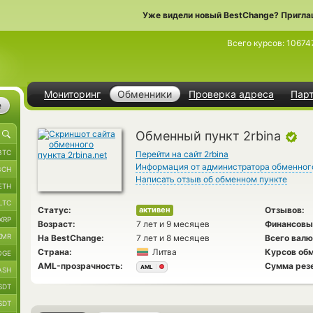
Уже видели новый BestChange? Пригла
Всего курсов:
10674
Мониторинг
Обменники
Проверка адреса
Пар
е
Обменный пункт 2rbina
BTC
Перейти на сайт 2rbina
Информация от администратора обменног
BCH
Написать отзыв об обменном пункте
ETH
LTC
Статус:
Отзывов:
активен
XRP
Возраст:
7 лет и 9 месяцев
Финансовы
XMR
На BestChange:
7 лет и 8 месяцев
Всего валю
Страна:
Литва
Курсов обм
OGE
AML-прозрачность:
Сумма рез
AML
ASH
SDT
SDT