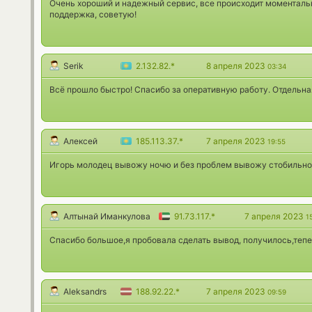
Очень хороший и надежный сервис, все происходит моментальн
поддержка, советую!
Serik
2.132.82.*
8 апреля 2023
03:34
Всё прошло быстро! Спасибо за оперативную работу. Отдельн
Алексей
185.113.37.*
7 апреля 2023
19:55
Игорь молодец вывожу ночю и без проблем вывожу стобильно
Алтынай Иманкулова
91.73.117.*
7 апреля 2023
1
Спасибо большое,я пробовала сделать вывод, получилось,тепер
Aleksandrs
188.92.22.*
7 апреля 2023
09:59