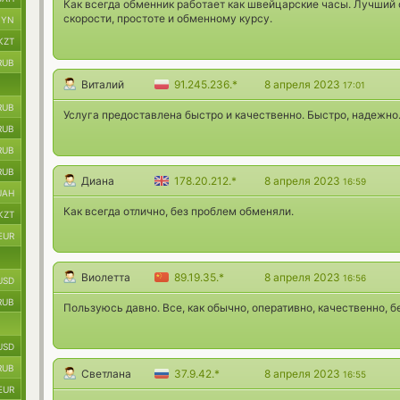
Как всегда обменник работает как швейцарские часы. Лучший 
скорости, простоте и обменному курсу.
BYN
KZT
RUB
Виталий
91.245.236.*
8 апреля 2023
17:01
RUB
Услуга предоставлена быстро и качественно. Быстро, надежно
RUB
RUB
RUB
Диана
178.20.212.*
8 апреля 2023
16:59
UAH
Как всегда отлично, без проблем обменяли.
KZT
EUR
Виолетта
89.19.35.*
8 апреля 2023
16:56
USD
RUB
Пользуюсь давно. Все, как обычно, оперативно, качественно, б
USD
RUB
Светлана
37.9.42.*
8 апреля 2023
16:55
EUR