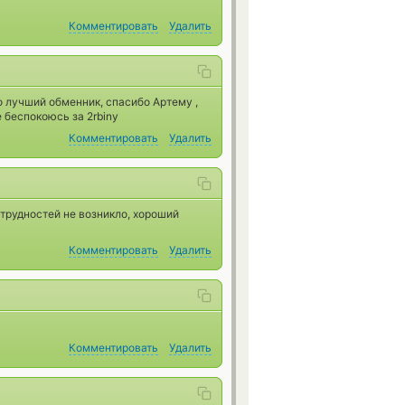
Комментировать
Удалить
то лучший обменник, спасибо Артему ,
 беспокоюсь за 2rbiny
Комментировать
Удалить
трудностей не возникло, хороший
Комментировать
Удалить
Комментировать
Удалить