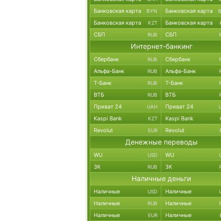
Банковская карта
Банковская карта
BYN
Банковская карта
Банковская карта
KZT
СБП
СБП
RUB
Интернет-банкинг
Сбербанк
Сбербанк
RUB
Альфа-Банк
Альфа-Банк
RUB
Т-Банк
Т-Банк
RUB
ВТБ
ВТБ
RUB
Приват 24
Приват 24
UAH
Kaspi Bank
Kaspi Bank
KZT
Revolut
Revolut
EUR
Денежные переводы
WU
WU
USD
ЗК
ЗК
RUB
Наличные деньги
Наличные
Наличные
USD
Наличные
Наличные
RUB
Наличные
Наличные
EUR