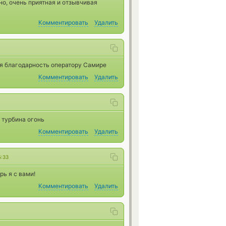
о, очень приятная и отзывчивая
Комментировать
Удалить
ая благодарность оператору Самире
Комментировать
Удалить
 турбина огонь
Комментировать
Удалить
5:33
ь я с вами!
Комментировать
Удалить