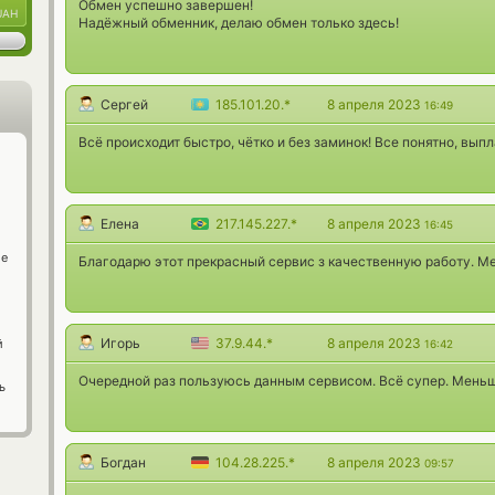
Обмен успешно завершен!
UAH
Надёжный обменник, делаю обмен только здесь!
Сергей
185.101.20.*
8 апреля 2023
16:49
Всё происходит быстро, чётко и без заминок! Все понятно, вып
Елена
217.145.227.*
8 апреля 2023
16:45
ge
Благодарю этот прекрасный сервис з качественную работу. М
Игорь
37.9.44.*
8 апреля 2023
й
16:42
Очередной раз пользуюсь данным сервисом. Всё супер. Меньш
ь
Богдан
104.28.225.*
8 апреля 2023
09:57