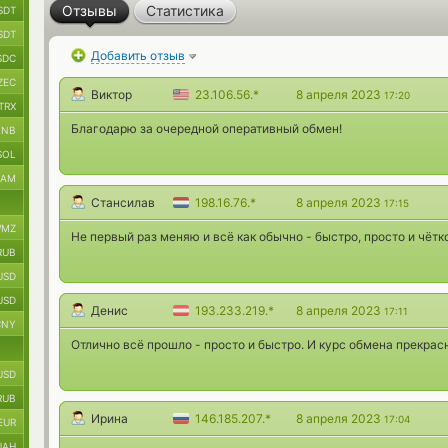
Отзывы
Статистика
SDT
SDT
Добавить отзыв
SDC
ZEC
Виктор
23.106.56.*
8 апреля 2023
17:20
TRX
Благодарю за очередной оперативный обмен!
BNB
SOL
RAM
Стансилав
198.16.76.*
8 апреля 2023
17:15
MZ
Не первый раз меняю и всё как обычно - быстро, просто и чётк
RUB
USD
USD
Денис
193.233.219.*
8 апреля 2023
17:11
CNY
Отлично всё прошло - просто и быстро. И курс обмена прекрас
USD
RUB
Ирина
146.185.207.*
8 апреля 2023
17:04
EUR
UAH