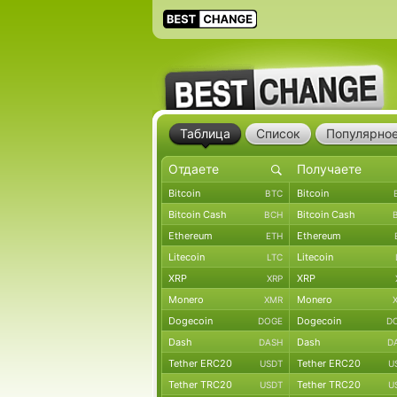
Таблица
Список
Популярно
Bitcoin
Bitcoin
BTC
Bitcoin Cash
Bitcoin Cash
BCH
Ethereum
Ethereum
ETH
Litecoin
Litecoin
LTC
XRP
XRP
XRP
Monero
Monero
XMR
Dogecoin
Dogecoin
DOGE
D
Dash
Dash
DASH
D
Tether ERC20
Tether ERC20
USDT
U
Tether TRC20
Tether TRC20
USDT
U