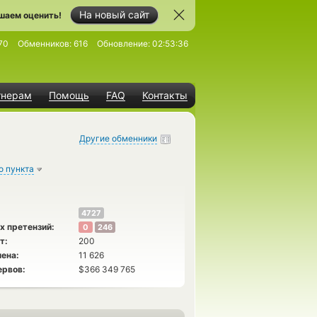
На новый сайт
шаем оценить!
70
Обменников:
616
Обновление:
02:53:36
тнерам
Помощь
FAQ
Контакты
Другие обменники
о пункта
4727
х претензий:
0
246
т:
200
ена:
11 626
ервов:
$366 349 765