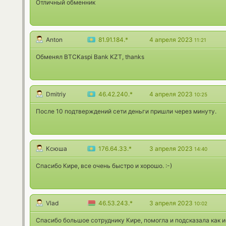
Отличный обменник
Anton
81.91.184.*
4 апреля 2023
11:21
Обменял BTCKaspi Bank KZT, thanks
Dmitriy
46.42.240.*
4 апреля 2023
10:25
После 10 подтверждений сети деньги пришли через минуту.
Ксюша
176.64.33.*
3 апреля 2023
14:40
Спасибо Кире, все очень быстро и хорошо. :-)
Vlad
46.53.243.*
3 апреля 2023
10:02
Спасибо большое сотруднику Кире, помогла и подсказала как 