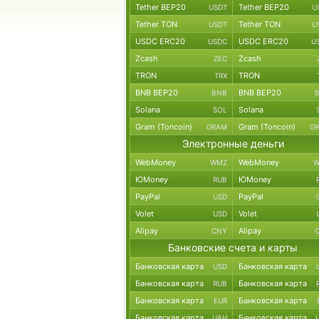
Tether BEP20
Tether BEP20
USDT
U
Tether TON
Tether TON
USDT
U
USDC ERC20
USDC ERC20
USDC
U
Zcash
Zcash
ZEC
TRON
TRON
TRX
BNB BEP20
BNB BEP20
BNB
Solana
Solana
SOL
Gram (Toncoin)
Gram (Toncoin)
GRAM
G
Электронные деньги
WebMoney
WebMoney
WMZ
W
ЮMoney
ЮMoney
RUB
PayPal
PayPal
USD
Volet
Volet
USD
Alipay
Alipay
CNY
Банковские счета и карты
Банковская карта
Банковская карта
USD
Банковская карта
Банковская карта
RUB
Банковская карта
Банковская карта
EUR
Банковская карта
Банковская карта
UAH