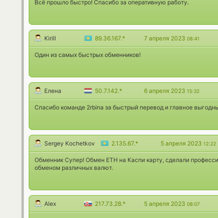
Всё прошло быстро! Спасибо за оперативную работу.
Kirill
89.36.167.*
7 апреля 2023
08:41
Один из самых быстрых обменников!
Елена
50.7.142.*
6 апреля 2023
15:32
Спасибо команде 2rbina за быстрый перевод и главное выгодн
Sergey Kochetkov
2.135.67.*
5 апреля 2023
12:22
Обменник Супер! Обмен ETH на Каспи карту, сделали професс
обменом различных валют.
Alex
217.73.28.*
5 апреля 2023
08:07