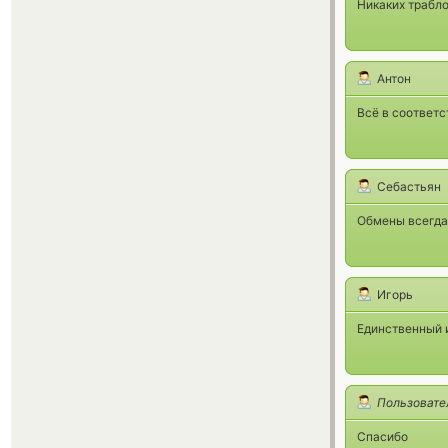
Никаких трабло
Антон
Всё в соответс
Себастьян
Обмены всегда 
Игорь
Единственный 
Пользовате
Спасибо