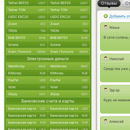
Отзывы
Ст
Tether BEP20
Tether BEP20
USDT
USDT
Tether TON
Tether TON
USDT
USDT
Добавить о
USDC ERC20
USDC ERC20
USDC
USDC
Zcash
Zcash
ZEC
ZEC
Миша
TRON
TRON
TRX
TRX
В сети солана,
BNB BEP20
BNB BEP20
BNB
BNB
Solana
Solana
SOL
SOL
Gram (Toncoin)
Gram (Toncoin)
GRAM
GRAM
Электронные деньги
Николай
WebMoney
WebMoney
WMZ
WMZ
Средства уже у
ЮMoney
ЮMoney
RUB
RUB
PayPal
PayPal
USD
USD
Volet
Volet
USD
USD
Эдгар
Alipay
Alipay
CNY
CNY
Курс не измени
Банковские счета и карты
Банковская карта
Банковская карта
USD
USD
Банковская карта
Банковская карта
RUB
RUB
Алексей
Банковская карта
Банковская карта
EUR
EUR
Банковская карта
Банковская карта
UAH
UAH