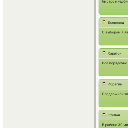
быстро и удобн
Всеволод
С выбором я яв
Харитон
Всё порядочно 
Ибрагим
Предложили хо
Степан
В районе 30 ми