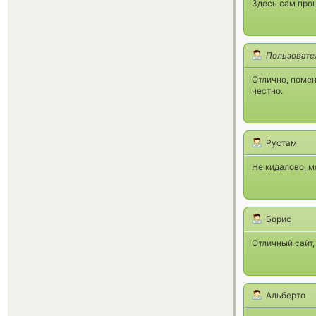
Здесь сам проц
Пользовате
Отлично, помен
честно.
Рустам
Не кидалово, 
Борис
Отличный сайт,
Альберто