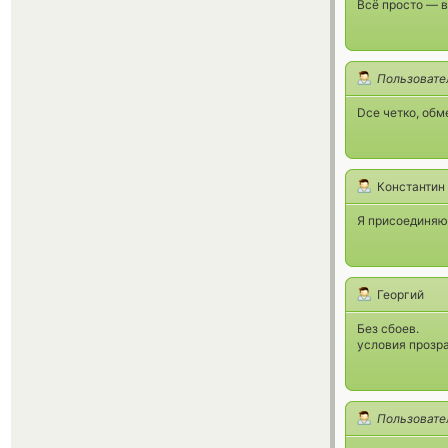
Всё просто — в
Пользовате
Dсе четко, обм
Константин
Я присоединяю
Георгий
Без сбоев.
условия прозра
Пользовате