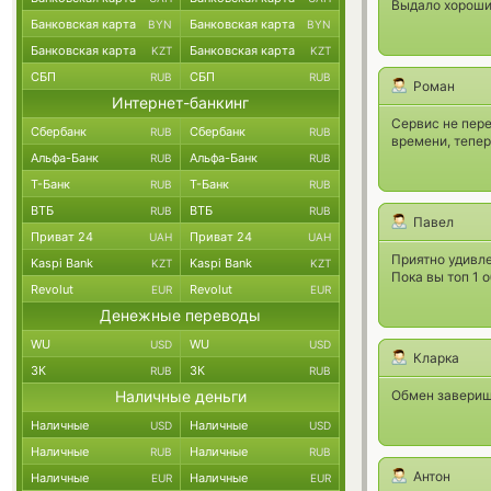
Выдало хороший
Банковская карта
Банковская карта
BYN
BYN
Банковская карта
Банковская карта
KZT
KZT
СБП
СБП
RUB
RUB
Роман
Интернет-банкинг
Сервис не пер
Сбербанк
Сбербанк
RUB
RUB
времени, тепер
Альфа-Банк
Альфа-Банк
RUB
RUB
Т-Банк
Т-Банк
RUB
RUB
ВТБ
ВТБ
RUB
RUB
Павел
Приват 24
Приват 24
UAH
UAH
Приятно удивле
Kaspi Bank
Kaspi Bank
KZT
KZT
Пока вы топ 1 
Revolut
Revolut
EUR
EUR
Денежные переводы
WU
WU
USD
USD
Кларка
ЗК
ЗК
RUB
RUB
Наличные деньги
Обмен завериши
Наличные
Наличные
USD
USD
Наличные
Наличные
RUB
RUB
Антон
Наличные
Наличные
EUR
EUR