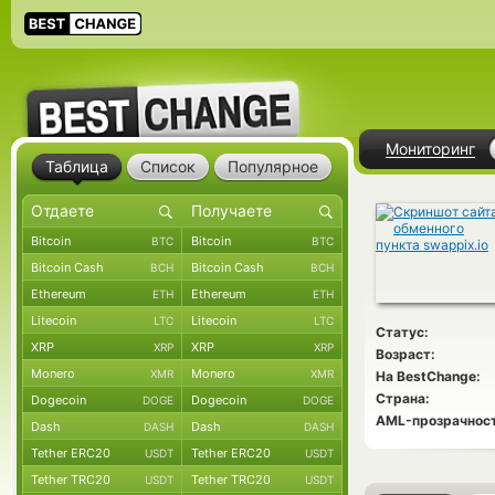
Мониторинг
Таблица
Список
Популярное
Bitcoin
Bitcoin
BTC
BTC
Bitcoin Cash
Bitcoin Cash
BCH
BCH
Ethereum
Ethereum
ETH
ETH
Litecoin
Litecoin
LTC
LTC
Статус:
XRP
XRP
XRP
XRP
Возраст:
Monero
Monero
XMR
XMR
На BestChange:
Страна:
Dogecoin
Dogecoin
DOGE
DOGE
AML-прозрачност
Dash
Dash
DASH
DASH
Tether ERC20
Tether ERC20
USDT
USDT
Tether TRC20
Tether TRC20
USDT
USDT