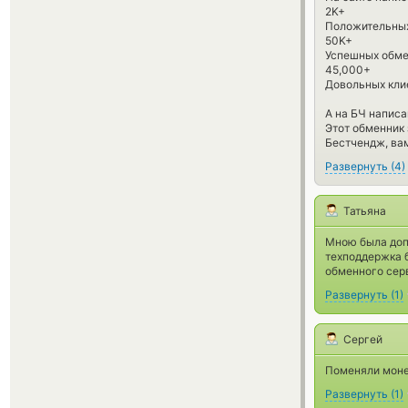
2K+
Положительных
50K+
Успешных обм
45,000+
Довольных кли
А на БЧ написа
Этот обменник 
Бестчендж, вам
Развернуть
(
4
)
Татьяна
Мною была допу
техподдержка 
обменного серв
Развернуть
(
1
)
Сергей
Поменяли монер
Развернуть
(
1
)