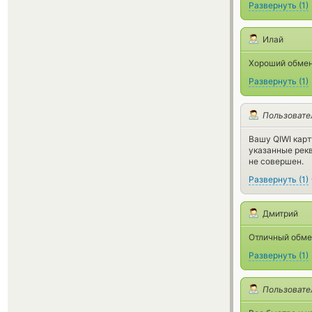
Развернуть
(
1
)
Илай
Хороший обмен
Развернуть
(
1
)
Пользовате
Вашу QIWI карт
указанные рекв
не совершен.
Развернуть
(
1
)
Дмитрий
Отличный обмен
Развернуть
(
1
)
Пользовате