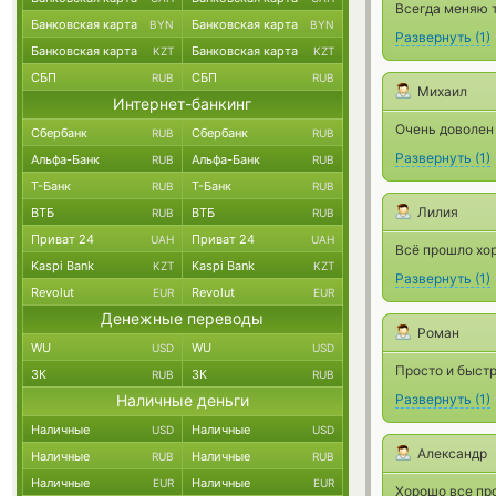
Всегда меняю т
Банковская карта
Банковская карта
BYN
BYN
Развернуть
(
1
)
Банковская карта
Банковская карта
KZT
KZT
СБП
СБП
RUB
RUB
Михаил
Интернет-банкинг
Очень доволен 
Сбербанк
Сбербанк
RUB
RUB
Развернуть
(
1
)
Альфа-Банк
Альфа-Банк
RUB
RUB
Т-Банк
Т-Банк
RUB
RUB
Лилия
ВТБ
ВТБ
RUB
RUB
Приват 24
Приват 24
UAH
UAH
Всё прошло хо
Kaspi Bank
Kaspi Bank
KZT
KZT
Развернуть
(
1
)
Revolut
Revolut
EUR
EUR
Денежные переводы
Роман
WU
WU
USD
USD
Просто и быст
ЗК
ЗК
RUB
RUB
Наличные деньги
Развернуть
(
1
)
Наличные
Наличные
USD
USD
Александр
Наличные
Наличные
RUB
RUB
Наличные
Наличные
EUR
EUR
Хорошо все пр