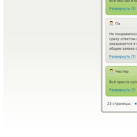
Все быстро и к
Развернуть
(
1
)
Па
Не понравилось
сразу ответом 
оказывается я 
общем заявка о
Развернуть
(
1
)
Честер
Всё просто суп
Развернуть
(
1
)
23 страницы: