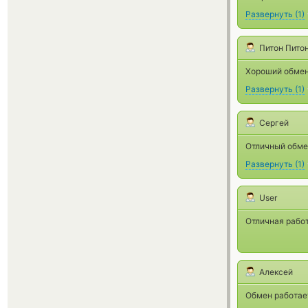
Развернуть
(
1
)
Питон Пито
Хороший обмен
Развернуть
(
1
)
Сергей
Отличный обмен
Развернуть
(
1
)
User
Отличная работ
Алексей
Обмен работает