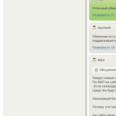
Отличный обмен
Развернуть
(
1
)
Арсений
Обменник есть 
поддерживается
Развернуть
(
3
)
Mikk
Обсценная
Увидел новый о
По АМЛ на сай
-Если связи(да
средства будут
Уважаемый бест
Почему эти та
На сайте напис