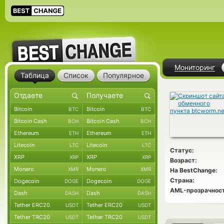
Мониторинг
Таблица
Список
Популярное
Bitcoin
Bitcoin
BTC
BTC
Bitcoin Cash
Bitcoin Cash
BCH
BCH
Ethereum
Ethereum
ETH
ETH
Litecoin
Litecoin
LTC
LTC
Статус:
XRP
XRP
XRP
XRP
Возраст:
Monero
Monero
XMR
XMR
На BestChange:
Страна:
Dogecoin
Dogecoin
DOGE
DOGE
AML-прозрачност
Dash
Dash
DASH
DASH
Tether ERC20
Tether ERC20
USDT
USDT
Tether TRC20
Tether TRC20
USDT
USDT