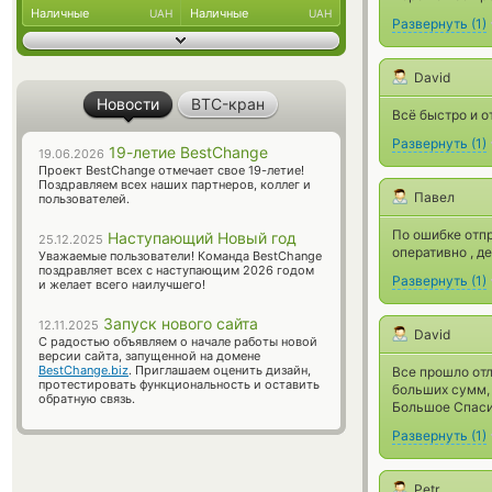
Наличные
Наличные
UAH
UAH
Развернуть
(
1
)
David
Новости
BTC-кран
Всё быстро и от
Развернуть
(
1
)
19-летие BestChange
19.06.2026
Проект BestChange отмечает свое 19-летие!
Поздравляем всех наших партнеров, коллег и
Павел
пользователей.
По ошибке отпр
Наступающий Новый год
25.12.2025
оперативно , д
Уважаемые пользователи! Команда BestChange
поздравляет всех с наступающим 2026 годом
Развернуть
(
1
)
и желает всего наилучшего!
Запуск нового сайта
12.11.2025
David
С радостью объявляем о начале работы новой
версии сайта, запущенной на домене
BestChange.biz
. Приглашаем оценить дизайн,
Все прошло отл
протестировать функциональность и оставить
больших сумм, 
обратную связь.
Большое Спаси
Развернуть
(
1
)
Petr