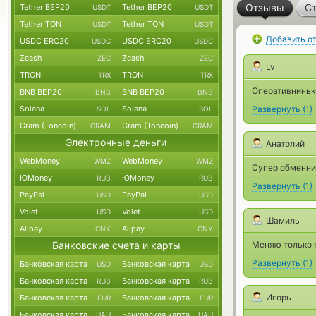
Отзывы
Ст
Tether BEP20
Tether BEP20
USDT
USDT
Tether TON
Tether TON
USDT
USDT
Добавить о
USDC ERC20
USDC ERC20
USDC
USDC
Zcash
Zcash
ZEC
ZEC
Lv
TRON
TRON
TRX
TRX
Оперативниньк
BNB BEP20
BNB BEP20
BNB
BNB
Solana
Solana
Развернуть
(
1
)
SOL
SOL
Gram (Toncoin)
Gram (Toncoin)
GRAM
GRAM
Электронные деньги
Анатолий
WebMoney
WebMoney
WMZ
WMZ
Супер обменник
ЮMoney
ЮMoney
RUB
RUB
Развернуть
(
1
)
PayPal
PayPal
USD
USD
Volet
Volet
USD
USD
Шамиль
Alipay
Alipay
CNY
CNY
Банковские счета и карты
Меняю только 
Развернуть
(
1
)
Банковская карта
Банковская карта
USD
USD
Банковская карта
Банковская карта
RUB
RUB
Игорь
Банковская карта
Банковская карта
EUR
EUR
Банковская карта
Банковская карта
UAH
UAH