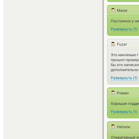
Marat
Постоянно у ни
Развернуть
(
1
)
Fuzar
Это кинченые г
прошол проверк
бы это написал
дополнительно
Развернуть
(
1
)
Роман
Хорошая подде
Развернуть
(
1
)
Натали
Оперативный о