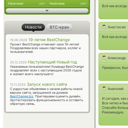
Наличные
Наличные
UAH
UAH
Всё как всегда
Новости
BTC-кран
Анастасия
Всё как всегда
19-летие BestChange
19.06.2026
Проект BestChange отмечает свое 19-летие!
Поздравляем всех наших партнеров, коллег и
пользователей.
Александр
Наступающий Новый год
25.12.2025
Уважаемые пользователи! Команда BestChange
Прекрасно, быс
поздравляет всех с наступающим 2026 годом
и желает всего наилучшего!
Запуск нового сайта
12.11.2025
Анатолий
С радостью объявляем о начале работы новой
версии сайта, запущенной на домене
BestChange.biz
. Приглашаем оценить дизайн,
И сегодня, как
протестировать функциональность и оставить
Все четко и бы
обратную связь.
Спасибо больш
Рекомендую.