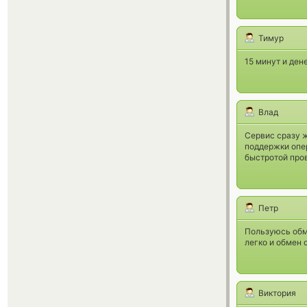
Тимур
15 минут и ден
Влад
Сервис сразу 
поддержки опер
быстротой пров
Петр
Пользуюсь обм
легко и обмен 
Виктория