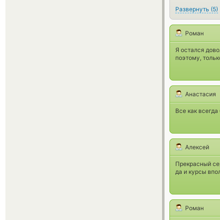
Развернуть
(
5
)
Роман
Я остался дово
поэтому, тольк
Анастасия
Все как всегда
Алексей
Прекрасный сер
да и курсы впо
Роман