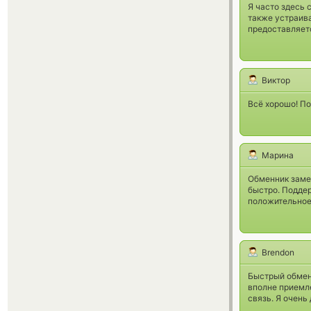
Я часто здесь
также устраива
предоставляетс
Виктор
Всё хорошо! По
Марина
Обменник заме
быстро. Подде
положительное
Brendon
Быстрый обмен 
вполне приемле
связь. Я очень