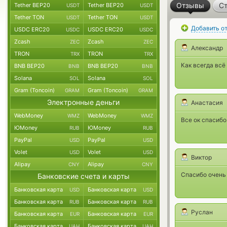
Отзывы
Ст
Tether BEP20
Tether BEP20
USDT
USDT
Tether TON
Tether TON
USDT
USDT
Добавить о
USDC ERC20
USDC ERC20
USDC
USDC
Zcash
Zcash
ZEC
ZEC
Александр
TRON
TRON
TRX
TRX
Как всегда всё
BNB BEP20
BNB BEP20
BNB
BNB
Solana
Solana
SOL
SOL
Gram (Toncoin)
Gram (Toncoin)
GRAM
GRAM
Электронные деньги
Анастасия
WebMoney
WebMoney
WMZ
WMZ
Все ок спасибо
ЮMoney
ЮMoney
RUB
RUB
PayPal
PayPal
USD
USD
Volet
Volet
USD
USD
Виктор
Alipay
Alipay
CNY
CNY
Спасибо очень 
Банковские счета и карты
Банковская карта
Банковская карта
USD
USD
Банковская карта
Банковская карта
RUB
RUB
Руслан
Банковская карта
Банковская карта
EUR
EUR
Банковская карта
Банковская карта
UAH
UAH