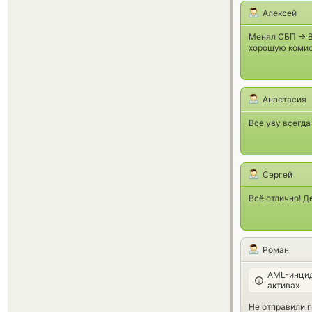
Алексей
Менял СБП -> 
хорошую комисс
Анастасия
Все уву всегда
Сергей
Всё отлично! Д
Роман
AML-инцид
активах
Не отправили п