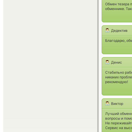
Обмен тезера п
обменнике. Так
Дедектив
Благодарю, обм
Денис
Стабильно рабо
никаких пробле
рекомендую!
Виктор
Лучший обменни
вопросы и пом
Не переживайт
Сервис на высо