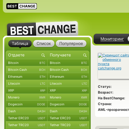
Мониторинг
Таблица
Список
Популярное
Bitcoin
Bitcoin
BTC
BTC
Bitcoin Cash
Bitcoin Cash
BCH
BCH
Ethereum
Ethereum
ETH
ETH
Litecoin
Litecoin
LTC
LTC
Статус:
XRP
XRP
XRP
XRP
Возраст:
Monero
Monero
XMR
XMR
На BestChange:
Страна:
Dogecoin
Dogecoin
DOGE
DOGE
AML-прозрачност
Dash
Dash
DASH
DASH
Tether ERC20
Tether ERC20
USDT
USDT
Tether TRC20
Tether TRC20
USDT
USDT