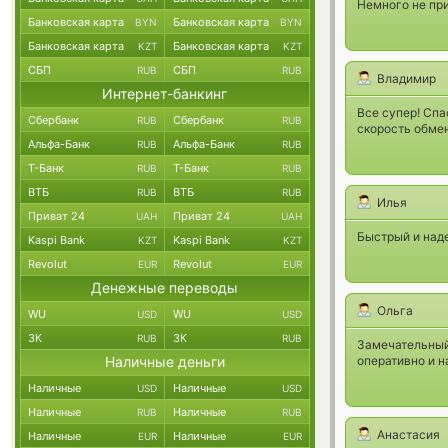
Немного не при
Банковская карта
Банковская карта
BYN
BYN
Банковская карта
Банковская карта
KZT
KZT
СБП
СБП
RUB
RUB
Владимир
Интернет-банкинг
Все супер! Спа
Сбербанк
Сбербанк
RUB
RUB
скорость обме
Альфа-Банк
Альфа-Банк
RUB
RUB
Т-Банк
Т-Банк
RUB
RUB
ВТБ
ВТБ
RUB
RUB
Илья
Приват 24
Приват 24
UAH
UAH
Быстрый и над
Kaspi Bank
Kaspi Bank
KZT
KZT
Revolut
Revolut
EUR
EUR
Денежные переводы
Ольга
WU
WU
USD
USD
ЗК
ЗК
RUB
RUB
Замечательный
Наличные деньги
оперативно и 
Наличные
Наличные
USD
USD
Наличные
Наличные
RUB
RUB
Анастасия
Наличные
Наличные
EUR
EUR