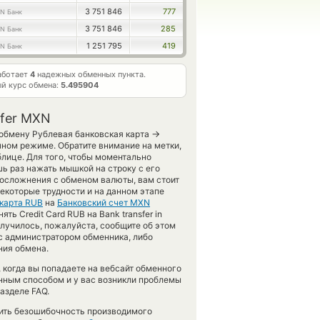
3 751 846
777
N Банк
3 751 846
285
N Банк
1 251 795
419
N Банк
аботает
4
надежных обменных пункта.
й курс обмена:
5.495904
sfer MXN
→
 обмену Рублевая банковская карта
чном режиме. Обратите внимание на метки,
лице. Для того, чтобы моментально
ь раз нажать мышкой на строку с его
 осложнения с обменом валюты, вам стоит
некоторые трудности и на данном этапе
 карта RUB
на
Банковский счет MXN
ь Credit Card RUB на Bank transfer in
олучилось, пожалуйста, сообщите об этом
 администратором обменника, либо
ния обмена.
когда вы попадаете на вебсайт обменного
анным способом и у вас возникли проблемы
азделе FAQ.
рить безошибочность производимого