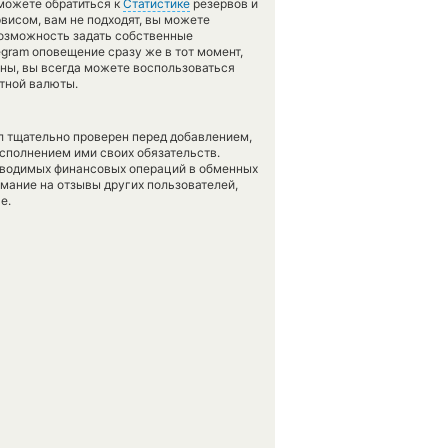
 можете обратиться к
Статистике
резервов и
висом, вам не подходят, вы можете
возможность задать собственные
gram оповещение сразу же в тот момент,
аны, вы всегда можете воспользоваться
тной валюты.
л тщательно проверен перед добавлением,
сполнением ими своих обязательств.
оводимых финансовых операций в обменных
имание на отзывы других пользователей,
е.