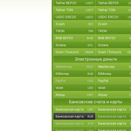
Tether BEP20
Tether BEP20
USDT
U
Tether TON
Tether TON
USDT
U
USDC ERC20
USDC ERC20
USDC
U
Zcash
Zcash
ZEC
TRON
TRON
TRX
BNB BEP20
BNB BEP20
BNB
Solana
Solana
SOL
Gram (Toncoin)
Gram (Toncoin)
GRAM
G
Электронные деньги
WebMoney
WebMoney
WMZ
W
ЮMoney
ЮMoney
RUB
PayPal
PayPal
USD
Volet
Volet
USD
Alipay
Alipay
CNY
Банковские счета и карты
Банковская карта
Банковская карта
USD
Банковская карта
Банковская карта
RUB
Банковская карта
Банковская карта
EUR
Банковская карта
Банковская карта
UAH