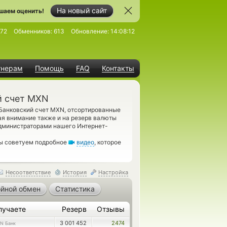
На новый сайт
шаем оценить!
72
Обменников:
613
Обновление:
14:08:12
тнерам
Помощь
FAQ
Контакты
й счет MXN
 Банковский счет MXN, отсортированные
ая внимание также и на резерв валюты
администраторами нашего Интернет-
мы советуем подробное
видео
, которое
Несоответствие
История
Настройка
йной обмен
Статистика
лучаете
Резерв
Отзывы
3 001 452
2474
N Банк