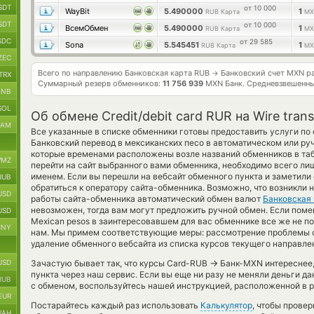
SDT
от 10 000
WayBit
5.490000
1
RUB Карта
MX
SDT
от 10 000
ВсемОбмен
5.490000
1
RUB Карта
MX
SDC
от 29 585
Sona
5.545451
1
RUB Карта
MX
ZEC
Всего по направлению Банковская карта RUB
Банковский счет MXN р
→
TRX
Суммарный резерв обменников:
11 756 939
MXN Банк.
Средневзвешенны
BNB
SOL
Об обмене Credit/debit card RUR на Wire tran
RAM
Все указанные в списке обменники готовы предоставить услуги по
Банковский перевод в мексиканских песо в автоматическом или ру
которые временами расположены возле названий обменников в таб
MZ
перейти на сайт выбранного вами обменника, необходимо всего лиш
именем. Если вы перешли на вебсайт обменного пункта и заметили
RUB
обратиться к оператору сайта-обменника. Возможно, что возникли 
USD
работы сайта-обменника автоматический обмен валют
Банковская
невозможен, тогда вам могут предложить ручной обмен. Если поменят
USD
Mexican pesos в заинтересовавшем для вас обменнике все же не п
CNY
нам. Мы примем соответствующие меры: рассмотрение проблемы с
удаление обменного вебсайта из списка курсов текущего направле
→
USD
Зачастую бывает так, что курсы Card-RUB
Банк-MXN интереснее, 
пункта через наш сервис. Если вы еще ни разу не меняли деньги д
RUB
с обменом, воспользуйтесь нашей инструкцией, расположенной в р
EUR
Постарайтесь каждый раз использовать
Калькулятор
, чтобы прове
UAH