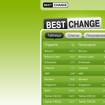
Таблица
Список
Популярно
Bitcoin
Bitcoin
BTC
Bitcoin Cash
Bitcoin Cash
BCH
Ethereum
Ethereum
ETH
Litecoin
Litecoin
LTC
XRP
XRP
XRP
Monero
Monero
XMR
Dogecoin
Dogecoin
DOGE
D
Dash
Dash
DASH
D
Tether ERC20
Tether ERC20
USDT
U
Tether TRC20
Tether TRC20
USDT
U