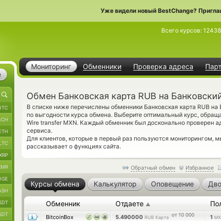
Уже видели новый BestChange? Пригла
Всего курсов:
12438
Мониторинг
Обменники
Проверка адреса
Пар
е
Обмен Банковская карта RUB на Банковски
В списке ниже перечислены обменники Банковская карта RUB на
BTC
по выгодности курса обмена. Выберите оптимальный курс, обращ
BCH
Wire transfer MXN. Каждый обменник был досконально проверен 
сервиса.
ETH
Для клиентов, которые в первый раз пользуются мониторингом, 
LTC
рассказывает о функциях сайта.
XRP
XMR
Обратный обмен
Избранное
OGE
Курсы обмена
Калькулятор
Оповещение
Дво
ASH
SDT
Обменник
Отдаете
По
▲
SDT
от 10 000
BitcoinBox
5.490000
1
RUB Карта
MX