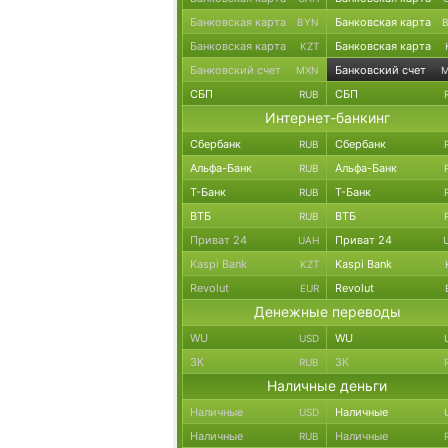
Банковская карта
Банковская карта
BYN
Банковская карта
Банковская карта
KZT
Банковский счет
Банковский счет
MXN
СБП
СБП
RUB
Интернет-банкинг
Сбербанк
Сбербанк
RUB
Альфа-Банк
Альфа-Банк
RUB
Т-Банк
Т-Банк
RUB
ВТБ
ВТБ
RUB
Приват 24
Приват 24
UAH
Kaspi Bank
Kaspi Bank
KZT
Revolut
Revolut
EUR
Денежные переводы
WU
WU
USD
ЗК
ЗК
RUB
Наличные деньги
Наличные
Наличные
USD
Наличные
Наличные
RUB