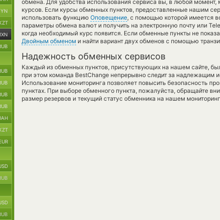
обмена. Для удобства использования сервиса вы, в любой момент,
курсов. Если курсы обменных пунктов, предоставленные нашим сер
BYN
использовать функцию
Оповещение
, с помощью которой имеется 
KZT
параметры обмена валют и получить на электронную почту или Tele
когда необходимый курс появится. Если обменные пункты не показ
MXN
Двойным обменом
и найти вариант двух обменов с помощью транзи
RUB
Надежность обменных сервисов
Каждый из обменных пунктов, присутствующих на нашем сайте, бы
RUB
при этом команда BestChange непрерывно следит за надлежащим и
Использование мониторинга позволяет повысить безопасность пр
RUB
пунктах. При выборе обменного пункта, пожалуйста, обращайте вн
RUB
размер резервов и текущий статус обменника на нашем мониторинг
RUB
UAH
KZT
EUR
USD
RUB
USD
RUB