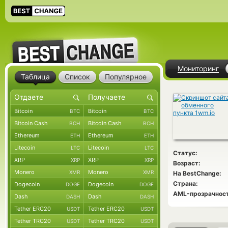
Мониторинг
Таблица
Список
Популярное
Bitcoin
Bitcoin
BTC
BTC
Bitcoin Cash
Bitcoin Cash
BCH
BCH
Ethereum
Ethereum
ETH
ETH
Litecoin
Litecoin
LTC
LTC
Статус:
XRP
XRP
XRP
XRP
Возраст:
Monero
Monero
XMR
XMR
На BestChange:
Страна:
Dogecoin
Dogecoin
DOGE
DOGE
AML-прозрачност
Dash
Dash
DASH
DASH
Tether ERC20
Tether ERC20
USDT
USDT
Tether TRC20
Tether TRC20
USDT
USDT