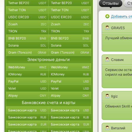
Отзывы
Ст
Tether BEP20
Tether BEP20
USDT
USDT
Tether TON
Tether TON
USDT
USDT
Добавить о
USDC ERC20
USDC ERC20
USDC
USDC
Zcash
Zcash
ZEC
ZEC
GRAVES
TRON
TRON
TRX
TRX
Лучший обменн
BNB BEP20
BNB BEP20
BNB
BNB
Solana
Solana
SOL
SOL
Gram (Toncoin)
Gram (Toncoin)
GRAM
GRAM
Электронные деньги
Славик
WebMoney
WebMoney
WMZ
WMZ
Сервисом остал
ЮMoney
ЮMoney
скрилл на вебм
RUB
RUB
PayPal
PayPal
USD
USD
Volet
Volet
USD
USD
Alipay
Alipay
CNY
CNY
Ilgiz
Банковские счета и карты
Обменял Skrill
Банковская карта
Банковская карта
USD
USD
Банковская карта
Банковская карта
RUB
RUB
Банковская карта
Банковская карта
EUR
EUR
Виталий
Банковская карта
Банковская карта
UAH
UAH