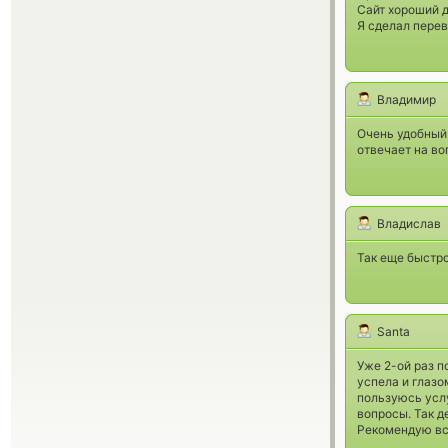
Сайт хороший д
Я сделал перев
Владимир
Очень удобный 
отвечает на во
Владислав
Так еще быстро
Santa
Уже 2-ой раз п
успела и глазо
пользуюсь услу
вопросы. Так д
Рекомендую все