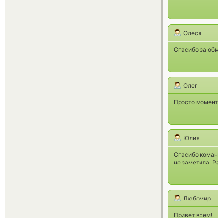
Олеся
Спасибо за обм
Олег
Просто момента
Юлия
Спасибо команд
не заметила. 
Любомир
Привет всем!