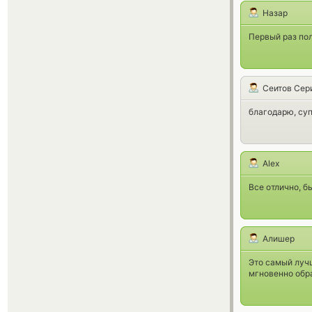
Назар
Первый раз пол
Сеитов Сер
благодарю, суп
Alex
Все отлично, 
Алишер
Это самый луч
мгновенно обра