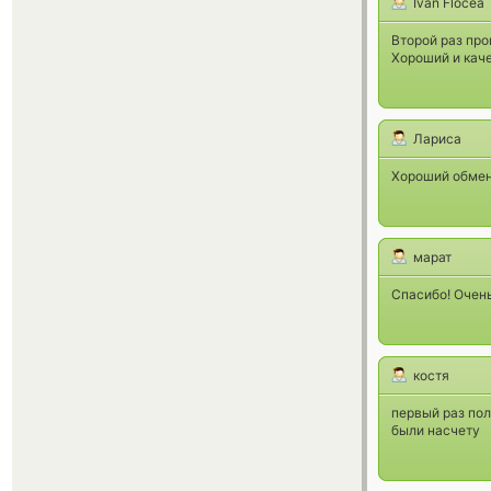
Ivan Flocea
Второй раз про
Хороший и кач
Лариса
Хороший обменн
марат
Спасибо! Очен
костя
первый раз по
были насчету