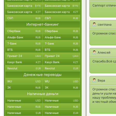
Саппорт отлич
Банковская карта
Банковская карта
BYN
BYN
Банковская карта
Банковская карта
KZT
KZT
СБП
СБП
RUB
RUB
Интернет-банкинг
светлана
Сбербанк
Сбербанк
RUB
RUB
Огромное спаси
Альфа-Банк
Альфа-Банк
RUB
RUB
Т-Банк
Т-Банк
RUB
RUB
ВТБ
ВТБ
RUB
RUB
Алексей
Приват 24
Приват 24
UAH
UAH
Спасибо.Всё сд
Kaspi Bank
Kaspi Bank
KZT
KZT
Revolut
Revolut
EUR
EUR
Денежные переводы
Вера
WU
WU
USD
USD
ЗК
ЗК
RUB
RUB
Огромное спаси
Наличные деньги
деньги ушли на
нашу проблему,
Наличные
Наличные
USD
USD
и честный обм
Наличные
Наличные
RUB
RUB
Наличные
Наличные
EUR
EUR