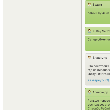
Вадим
самый лучший н
Kultay Seito
Супер обменник
Владимир
Это лохотрон! 
где на писано 
карту ничего
Развернуть
(
2
)
Александр
Раньше перевод
воспользоватьс
Спасибо Ребят!