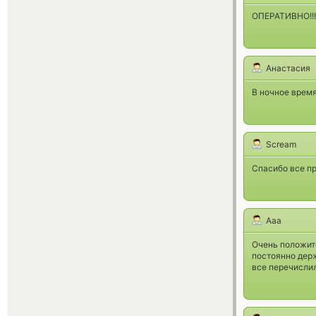
ОПЕРАТИВНО!!! 
Анастасия
В ночное время
Scream
Спасибо все пр
Ааа
Очень положит
постоянно держ
все перечислил