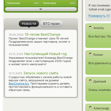
Наличные
Наличные
UAH
UAH
Я так понимаю 
тобой этой сде
Развернуть
(
1
)
Новости
BTC-кран
Anatoly
19-летие BestChange
19.06.2026
Все быстро. Пе
Проект BestChange отмечает свое 19-летие!
Поздравляем всех наших партнеров, коллег и
пользователей.
Наступающий Новый год
25.12.2025
Roman
Уважаемые пользователи! Команда BestChange
поздравляет всех с наступающим 2026 годом
Все довольно 
и желает всего наилучшего!
Запуск нового сайта
12.11.2025
С радостью объявляем о начале работы новой
версии сайта, запущенной на домене
Дмитрий
BestChange.biz
. Приглашаем оценить дизайн,
протестировать функциональность и оставить
Очень позитив
обратную связь.
Александр