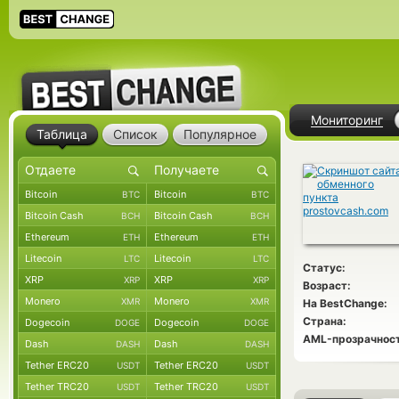
Мониторинг
Таблица
Список
Популярное
Bitcoin
Bitcoin
BTC
BTC
Bitcoin Cash
Bitcoin Cash
BCH
BCH
Ethereum
Ethereum
ETH
ETH
Litecoin
Litecoin
LTC
LTC
Статус:
XRP
XRP
XRP
XRP
Возраст:
Monero
Monero
XMR
XMR
На BestChange:
Страна:
Dogecoin
Dogecoin
DOGE
DOGE
AML-прозрачност
Dash
Dash
DASH
DASH
Tether ERC20
Tether ERC20
USDT
USDT
Tether TRC20
Tether TRC20
USDT
USDT