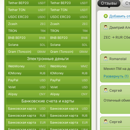
Отзывы
Ст
Tether BEP20
Tether BEP20
USDT
USDT
Tether TON
Tether TON
USDT
USDT
Добавить о
USDC ERC20
USDC ERC20
USDC
USDC
Zcash
Zcash
ZEC
ZEC
Дмитрий Ал
TRON
TRON
TRX
TRX
ZEC -> RUR Сбе
BNB BEP20
BNB BEP20
BNB
BNB
Solana
Solana
SOL
SOL
Gram (Toncoin)
Gram (Toncoin)
GRAM
GRAM
Электронные деньги
Romanstal
WebMoney
WebMoney
WMZ
WMZ
Менял ПМ на до
ЮMoney
ЮMoney
RUB
RUB
Развернуть
(
1
)
PayPal
PayPal
USD
USD
Volet
Volet
USD
USD
Сергей
Alipay
Alipay
CNY
CNY
Отличный обмен
Банковские счета и карты
Банковская карта
Банковская карта
USD
USD
Банковская карта
Банковская карта
RUB
RUB
Сергей
Банковская карта
Банковская карта
EUR
EUR
Банковская карта
Банковская карта
UAH
UAH