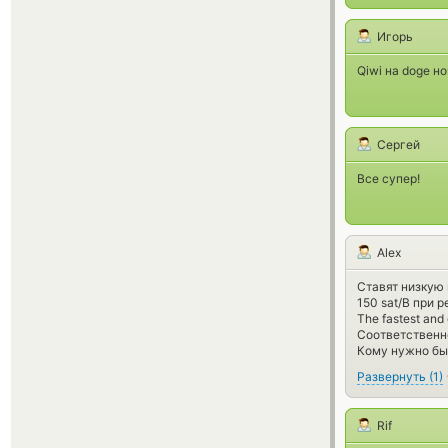
Игорь
Qiwi на doge н
Сергей
Все супер!
Alex
Ставят низкую
150 sat/B при р
The fastest and 
Соответственно
Кому нужно быс
Развернуть
(
1
)
Rif