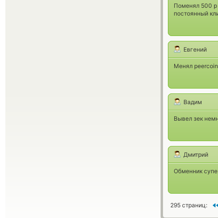
Поменял 500 р 
постоянный кли
Евгений
Менял peercoin 
Вадим
Вывел зек немн
Дмитрий
Обменник супе
295 страниц: