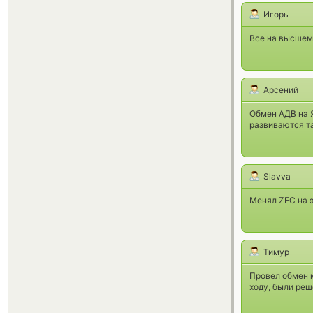
Игорь
Все на высшем
Арсений
Обмен АДВ на Я
развиваются та
Slavva
Менял ZEC на э
Тимур
Провел обмен к
ходу, были реш