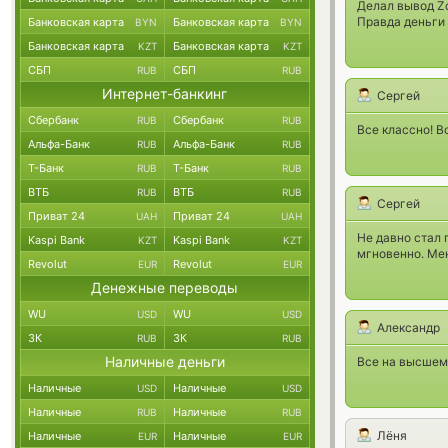
Делал вывод Zc
Правда деньги 
Банковская карта
Банковская карта
BYN
BYN
Банковская карта
Банковская карта
KZT
KZT
СБП
СБП
RUB
RUB
Интернет-банкинг
Сергей
Сбербанк
Сбербанк
RUB
RUB
Все классно! В
Альфа-Банк
Альфа-Банк
RUB
RUB
Т-Банк
Т-Банк
RUB
RUB
ВТБ
ВТБ
RUB
RUB
Сергей
Приват 24
Приват 24
UAH
UAH
Не давно стал 
Kaspi Bank
Kaspi Bank
KZT
KZT
мгновенно. Мен
Revolut
Revolut
EUR
EUR
Денежные переводы
WU
WU
USD
USD
Александр
ЗК
ЗК
RUB
RUB
Наличные деньги
Все на высшем 
Наличные
Наличные
USD
USD
Наличные
Наличные
RUB
RUB
Лёня
Наличные
Наличные
EUR
EUR