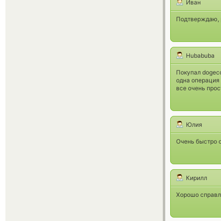
Иван
Подтверждаю, р
Hubabuba
Покупал dogeco
одна операция 
все очень прос
Юлия
Очень быстро 
Кирилл
Хорошо справл