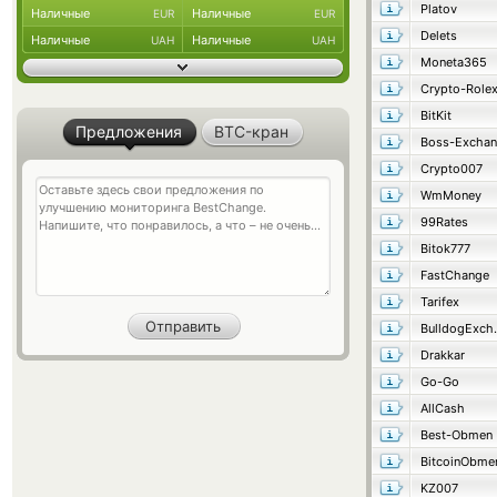
Platov
Наличные
Наличные
EUR
EUR
Delets
Наличные
Наличные
UAH
UAH
Moneta365
Crypto-Role
BitKit
Предложения
BTC-кран
Boss-Excha
Crypto007
WmMoney
99Rates
Bitok777
FastChange
Tarifex
Bulld
Drakkar
Go-Go
AllCash
Best-Obmen
BitcoinObme
KZ007