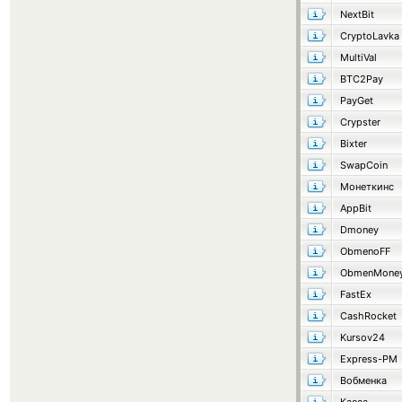
NextBit
CryptoLavka
MultiVal
BTC2Pay
PayGet
Crypster
Bixter
SwapCoin
Монеткинс
AppBit
Dmoney
ObmenoFF
ObmenMone
FastEx
CashRocket
Kursov24
Express-PM
Вобменка