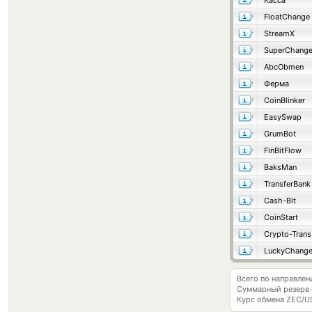
Касса
FloatChange
StreamX
SuperChang
AbcObmen
Ферма
CoinBlinker
EasySwap
GrumBot
FinBitFlow
BaksMan
TransferBank
Cash-Bit
CoinStart
Crypto-Trans
LuckyChang
Всего по направлен
Суммарный резерв
Курс обмена
ZEC/U