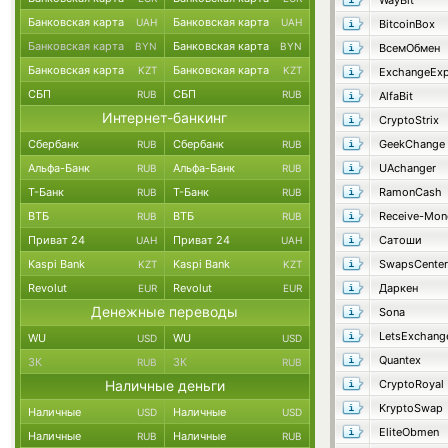
WayBit
Банковская карта
Банковская карта
UAH
UAH
BitcoinBox
Банковская карта
Банковская карта
BYN
BYN
ВсемОбмен
Банковская карта
Банковская карта
KZT
KZT
ExchangeExp
СБП
СБП
RUB
RUB
AlfaBit
Интернет-банкинг
CryptoStrix
Сбербанк
Сбербанк
GeekChange
RUB
RUB
Альфа-Банк
Альфа-Банк
UAchanger
RUB
RUB
Т-Банк
Т-Банк
RamonCash
RUB
RUB
ВТБ
ВТБ
Receive-Mon
RUB
RUB
Приват 24
Приват 24
Сатоши
UAH
UAH
Kaspi Bank
Kaspi Bank
SwapsCenter
KZT
KZT
Revolut
Revolut
Даркен
EUR
EUR
Денежные переводы
Sona
LetsExchang
WU
WU
USD
USD
Quantex
ЗК
ЗК
RUB
RUB
Наличные деньги
CryptoRoyal
KryptoSwap
Наличные
Наличные
USD
USD
EliteObmen
Наличные
Наличные
RUB
RUB