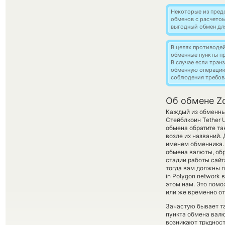
Некоторые из пред
обменов с расчетом
выгодный обмен дл
В целях противоде
обменные пункты п
В случае если тра
обменную операци
соблюдения требов
Об обмене Z
Каждый из обменных
Стейблкоин Tether 
обмена обратите та
возле их названий.
именем обменника.
обмена валюты, обр
стадии работы сай
тогда вам должны п
in Polygon network
этом нам. Это пом
или же временно от
Зачастую бывает та
пункта обмена валю
возникают трудност