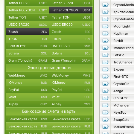
Tether BEP20
Tether BEP20
USDT
USDT
CryptoMonit
Tether POLYGON
Tether POLYGON
USDT
USDT
КриптоМеня
Tether TON
Tether TON
USDT
USDT
CryptoBarMe
USDC ERC20
USDC ERC20
USDC
USDC
MoonLight
Zcash
Zcash
ZEC
ZEC
Kupitman
TRON
TRON
TRX
TRX
Revbit
BNB BEP20
BNB BEP20
BNB
BNB
InstantExcha
Solana
Solana
SOL
SOL
LetsGo
Gram (Toncoin)
Gram (Toncoin)
GRAM
GRAM
TroyChange
Электронные деньги
Expeer
WebMoney
WebMoney
WMZ
WMZ
First-BTC
ЮMoney
ЮMoney
RUB
RUB
CryptoGin
PayPal
PayPal
USD
USD
4ange
Volet
Volet
USD
USD
CinusExc
Alipay
Alipay
CNY
CNY
MChanger
Банковские счета и карты
KeysTop
Банковская карта
Банковская карта
USD
USD
SwapGate
Банковская карта
Банковская карта
RUB
RUB
MarketExcha
Банковская карта
Банковская карта
EUR
EUR